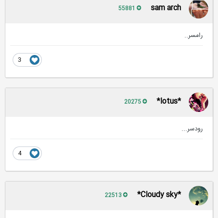
sam arch
55881
رامسر..
3
*lotus*
20275
رودسر...
4
*Cloudy sky*
22513