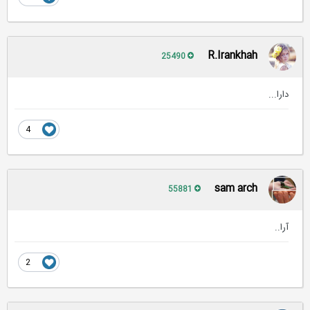
R.Irankhah
25490
دارا...
4
sam arch
55881
آرا..
2