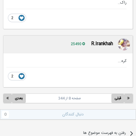
راک..
2
R.Irankhah
25490
کره...
2
قبلی
صفحه 8 از 344
بعدی
دنبال کنندگان
0
رفتن به فهرست موضوع ها