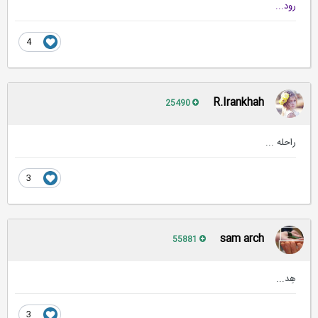
رود...
4
R.Irankhah
25490
راحله ...
3
sam arch
55881
هِد...
3