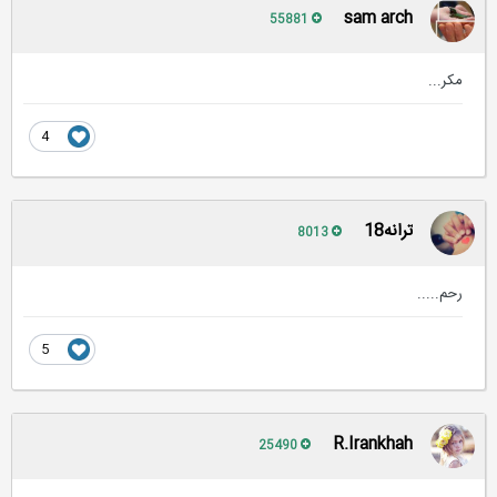
sam arch
55881
مکر...
4
ترانه18
8013
رحم.....
5
R.Irankhah
25490