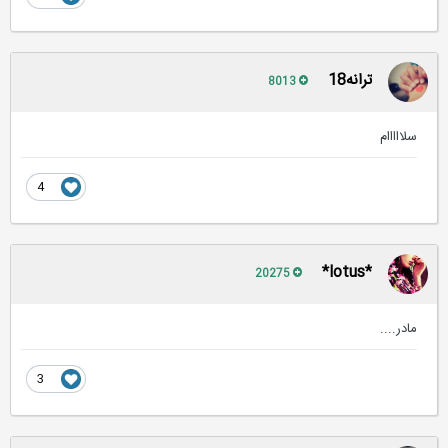
ترانه18
8013
سلااااام
4
*lotus*
20275
مادر....
3