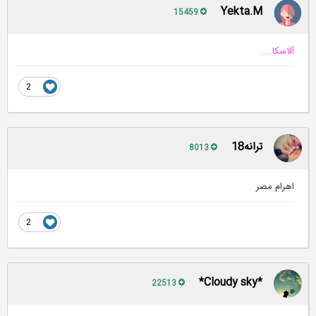
Yekta.M
15459
آلاسکا....
2
ترانه18
8013
اهرام مصر
2
*Cloudy sky*
22513