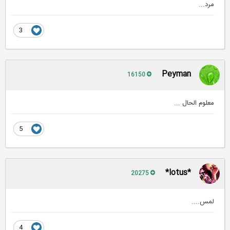
مرد...
3
Peyman
16150
معلوم الحال ...
5
*lotus*
20275
لمس....
4