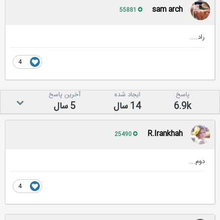
sam arch
55881
راد....
4
پاسخ
ایجاد شده
آخرین پاسخ
6.9k
14 سال
5 سال
R.Irankhah
25490
دوم...
4