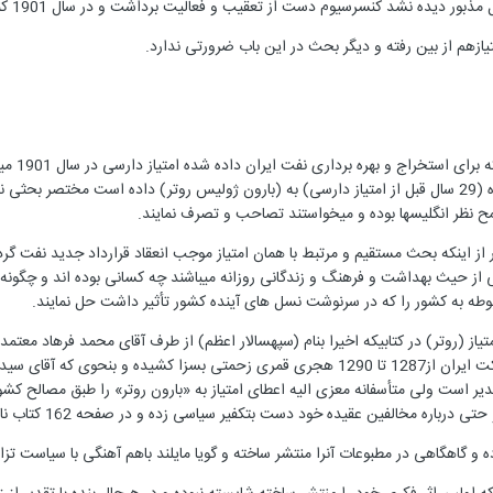
یده نشد کنسرسیوم دست از تعقیب و فعالیت برداشت و در سال 1901 کنسرسیوم منحل گردید.
ازهم از بین رفته و دیگر بحث در این باب ضرورتی ندارد.
عدۀ تصو
امتیازی که در 1289 ناصرالدین شاه (29 سال قبل از امتیاز دارسی) به (بارون ژولیس روتر) داده ا
مح نظر انگلیسها بوده و میخواستند تصاحب و تصرف نمایند.
 از اینکه بحث مستقیم و مرتبط با همان امتیاز موجب انعقاد قرارداد جدید نفت 
ی از حیث بهداشت و فرهنگ و زندگانی روزانه میباشند چه کسانی بوده اند و چگونه
طه به کشور را که در سرنوشت نسل های آینده کشور تأثیر داشت حل نمایند.
یاز (روتر) در کتابیکه اخیرا بنام (سپهسالار اعظم) از طرف آقای محمد فرهاد معتمد
سیاسی مربوط بتاریخ سه ساله مملکت ایران از1287 تا 1290 هجری قمری زحمتی بسز
دیر است ولی متأسفانه معزی الیه اعطای امتیاز به «بارون روتر» را طبق مصالح کشو
 مخالفین عقیده خود دست بتکفیر سیاسی زده و در صفحه 162 کتاب نامبرده چنین مینویسد:
ه و گاهگاهی در مطبوعات آنرا منتشر ساخته و گویا مایلند باهم آهنگی با سیاست تز