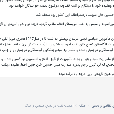
ه اولین اثر فکری خود را منتشر ساخته شایسته نبوده و در هرحال بنده با تقدیر از ز
قیده خود را مینگارم و البته قضاوت موضوع بعهده خوانندگان خواهد بود.
رزا حسین خان سپهسالارصدراعظم این کشور بود منعقد شد.
یرالدوله و سپس به لقب سپهسالار اعظم ملقب گردید فرزند نبی خان امیردیوان ق
در اوائل سلطنت قاجاریه دولت ایران م
لت انگلستان شفیع خان نائب آجودان باشی را با (مصلحت گزاری) و لقب شارژ داف
قونسلگری در بمبئی شده و مشارالیه موفق بتشکیل قونسلگری در بمبئی و و جلب 
دی که لرد کرزن راجع بدوره صدارت میرزا حسین خان چنین اظهار عقیده میکند:
هیچ تاریخی باین درجه بالا نرفته بود).
ع نظامی و دفاعی
جنگ
اهمیت نفت در دنیای صنعتی و جنگ