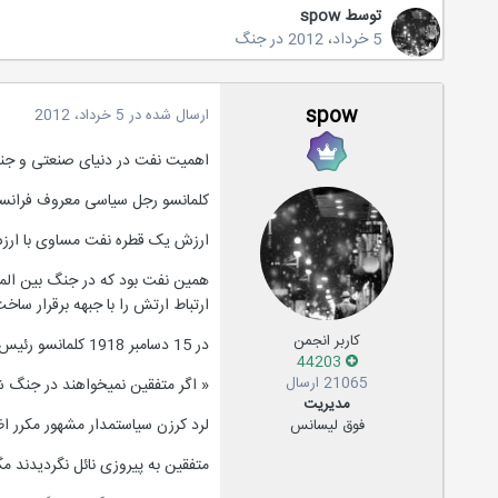
توسط
spow
5 خرداد، 2012
در
جنگ
spow
ارسال شده در
5 خرداد، 2012
اهمیت نفت در دنیای صنعتی و ج
کلمانسو رجل سیاسی معروف فرانس
ارزش یک قطره نفت مساوی با ار
همین نفت بود که در جنگ بین المل
ارتباط ارتش را با جبهه برقرار سا
کاربر انجمن
در 15 دسامبر 1918 کلمانسو رئیس الوزرای فرانسه به ویلسن رئیس جمهوری امریکا نوشت:
44203
21065 ارسال
« اگر متفقین نمیخواهند در جنگ ش
مدیریت
لرد کرزن سیاستمدار مشهور مکرر اظه
فوق لیسانس
متفقین به پیروزی نائل نگردیدند م