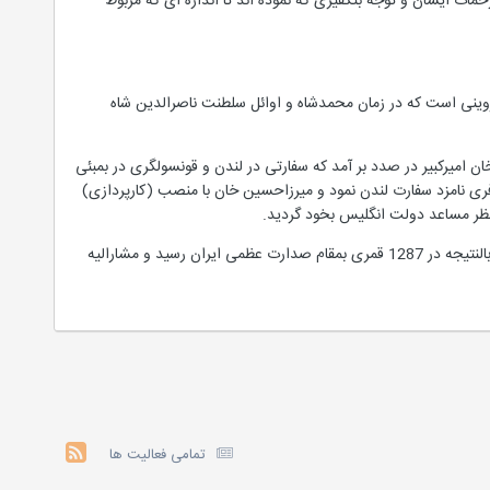
حمات ایشان و توجه بتکفیری که نموده اند تا اندازه ای که مربوط
زوینی است که در زمان محمدشاه و اوائل سلطنت ناصرالدین شاه
أمورین سیاسی ثابتی درلندن وبمبئی نداشت تا در سال1267هجری میرزا تقی خان امیرکبیر در صدد بر آمد که سفارتی در لندن و قونسولگری در بمبئی
ری نامزد سفارت لندن نمود و میرزاحسین خان با منصب (کارپردازی)
نظر مساعد دولت انگلیس بخود گردید.
میرزا حسین خان پس از مراجعت از مأموریت بمبئی بایران بچند مأموریت از قبیل قفقاز و اسلامبول نیز گسیل شد ـ و بالنتیجه در 1287 قمری بمقام صدارت عظمی ایران رسید و مشارالیه
تمامی فعالیت ها