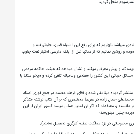
ر میکنند که اولین امتیازیکه برای استخراج و بهره برداری نفت ایران داده شده امتیاز دارسی در سال 1901 میلادی میباشد ناچاریم که برای رفع این اشتباه قدری جلوتررفته و
ست مختصر بحثی نموده و روشن نمائیم که از مدتها قبل از اینکه دارسی امتیاز نفت جنوب
گردیده کم و بیش معرفی میکند و نشان میدهد که هیئت حاکمه مردمی
 مسائل حیاتی این کشور را سطحی وعامیانه تلقی کرده و میخواستند با
 منتشر گردیده عینا نقل شده و آقای فرهاد معتمد در جمع آوری اسناد
ا کشیده و بنحوی که آقای سیدمحمدعلی جمال زاده در تقریظ مختصری که بر آن کتاب نوشته متذکر
ر دانسته و معتقدند که اگر آن امتیاز عملی میشد کشور ایران از این
اری محبوبیتی در نزد مملکت عظیم کارگری تحصیل نمایند).