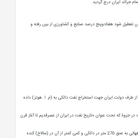
ام جرائد ایران درج گردید.
دن تعطیل شود هفتادوپنج درصد صنایع و کشاورزی از بین رفته و
ولین مرتبه ای که برای استخراج نفت در ایران به اتباع خارجی امتیاز داده شده است امتیازی است که در سال 1884 از طرف دولت ایران جهت استخراج نفت دالکی به (م. ا. هوتز) داده
در جزوۀ که تحت عنوان «تاریخ نفت در ایران از عصرقدیم تا آغاز قرن
لکهارت مینویسد که: (شرکت تعاون حقوق (م. ا. هوتز) امتیاز نفت دالکی و (سالاخ) واقع در جزیره قشم را گرفت و چاههائی به عمق 270 متر در دالکی و کمی کمتر از آن در (سالاخ) کنده