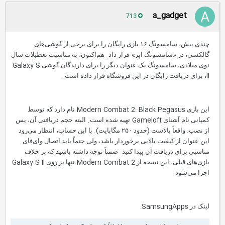
a_gadget
713
چندی پیش، سامسونگ ۱۶ بازی رایگان را برای برخی از گوشی‌های
.
»
«
گالکسی، در
سامسونگ اپز
قرار داد
هم‌اکنون، به مناسبت تعطیلات سال
Galaxy S
نوی میلادی، سامسونگ یک عنوان دیگر را برای دارندگان گوشی
.
II
، برای دریافت رایگان در این فروشگاه قرار داده است
Modern Combat 2: Black Pegasus
این بازی
نام دارد که توسط
.
Gameloft
کمپانی نام آشنای
تهیه شده است
البته حجم دریافتی آن، پس
).
(
از نصب، واقعاً بالاست
حدود ۲۵۰ مگابایت
با این حساب،
انتظار می‌رود
این عنوان از
کیفیت بالایی برخوردار باشد، ولی حتماً باید اتصال وای‌فای
.
مناسبی برای دریافت آن پیدا کنید
ضمناً توجه داشته باشید که بر خلاف
Galaxy S II
Modern Combat 2
بازی‌های قبلی، این نسخه از
تنها بر روی
.
اجرا می‌شود
SamsungApps:
لینک در