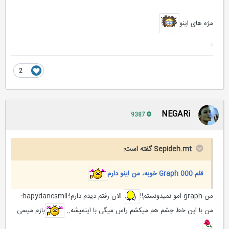
مژه های اینو
2
NEGARi
9387
Sepideh.mt گفته است:
قلم 000 Graph خوبه، من اینو دارم
من graph امو نمیدونستم!!
الان رفتم دیدم دارم!:hapydancsmil:
من با این خط چشم هم میکشم راس میگی‌ با اینمیشه..
بازم میسی