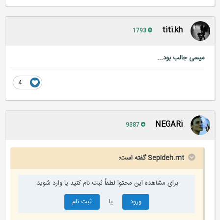
titi.kh
1793
میسی جالب بود...
4
NEGARi
9387
Sepideh.mt گفته است:
برای مشاهده این محتوا لطفاً ثبت نام کنید یا وارد شوید.
ورود
یا
ثبت نام