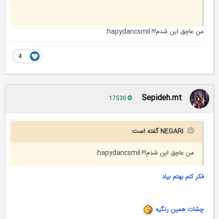
من عاچق این شدم!!!:hapydancsmil:
4
Sepideh.mt
17530
NEGARi گفته است:
من عاچق این شدم!!!:hapydancsmil:
فکر کنم بهتم بیاد
چشات همین رنگیه