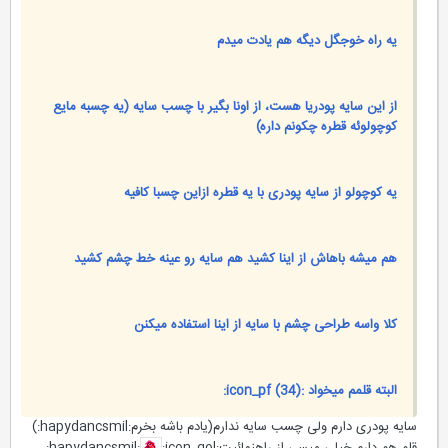
یه راه خوجگل دیگه هم یادت میدم
از این سایه پودریا هست، از اونا بگیر با چسب سایه (یه چسبه مایع
کوچولوئه قطره چکونم داره)
یه کوچولو از سایه پودری با یه قطره ازاین چسبا کافیه
هم میشه باهاش از اینا کشید هم سایه رو عینه خط چشم کشید
کلا واسه طراحی چشم با سایه از اینا استفاده میکنن
البته قلمم میخواد :icon_pf (34):
سایه پودری دارم ولی‌ چسب سایه ندارم(یادم باشه بخرم:hapydancsmil:)