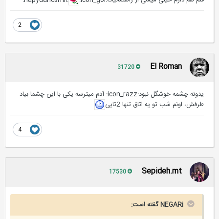
قلم هم دارم خیلی‌ میسی از راهنمائیت:hapydancsmil:
:icon_gol:
2
El Roman
31720
یدونه چشمه خوشگل نبود:icon_razz: آدم میترسه یکی با این چشما بیاد
طرفش، اونم شب تو یه اتاق تنها 2تایی
4
Sepideh.mt
17530
NEGARi گفته است: