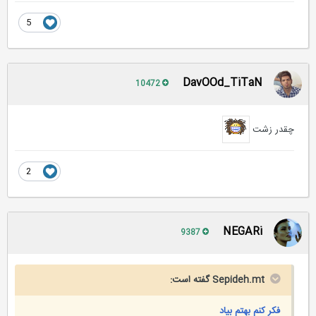
5
DavOOd_TiTaN
10472
چقدر زشت
2
NEGARi
9387
Sepideh.mt گفته است:
فکر کنم بهتم بیاد