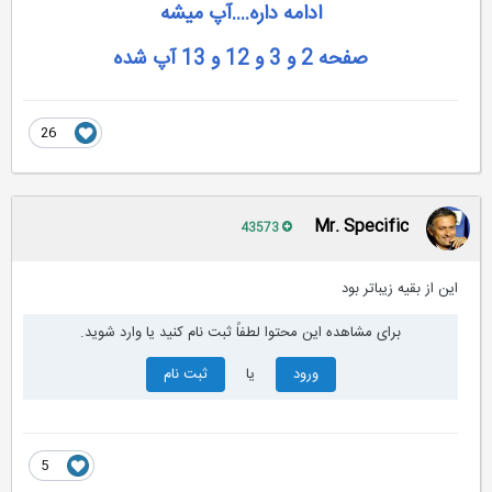
ادامه داره....آپ میشه
صفحه 2 و 3 و 12 و 13 آپ شده
26
Mr. Specific
43573
این از بقیه زیباتر بود
برای مشاهده این محتوا لطفاً ثبت نام کنید یا وارد شوید.
ورود
یا
ثبت نام
5