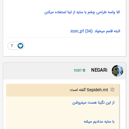
کلا واسه طراحی چشم با سایه از اینا استفاده میکنن
البته قلمم میخواد :icon_pf (34):
7
NEGARi
9387
Sepideh.mt گفته است:
از این نگینا هست میفروشن
با سایه مدادیم میشه