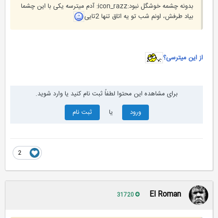
بدونه چشمه خوشگل نبود:icon_razz: آدم میترسه یکی با این چشما
بیاد طرفش، اونم شب تو یه اتاق تنها 2تایی
از این میترسی؟
برای مشاهده این محتوا لطفاً ثبت نام کنید یا وارد شوید.
ورود
یا
ثبت نام
2
El Roman
31720