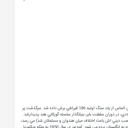
كوه نور با 92/108 قيراط وزن از ميان الماسهاي مشهور جهان. بي شک کوه نور افسانه آميزترين آنها به شمار مي رود اين الماس از يك سنگ اوليه 186 قيراطي برش داده شد. سرگذشت پر
ادي، در دوران سلطنت بابر، بنيانگذار سلسله گورکاني هند پديدارشد.
صب ديني اش باعث اختلاف ميان هندوان و مسلمانان شد) مي رسد،
اين الماس توسط نادرشاه افشار (يکي از معروفترين جهانگشايان آسيا) درسال 1739 به ايران آورده شد تا اينکه سرانجام به انگلستان برده مي شود. كوه نور در سال 1850 به ملكه ويكتوريا