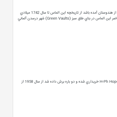
اين الماس به رنگ سبز بوده و 41 قيراط وزن دارد محل پيدايش آن بطور دقيق مشخص نيست ولي احتمالا" بايستي از هندوستان آمده باشد از تاريخچه اين الماس تا سال 1742 ميلادي
اطلاعي در دست نيست در اين زمان بود كه اين الماس به فردريخ اگوست دوم دوك ساكسوني فروخته شد در حال حاضر اين الماس در بناي طاق سبز (Green Vaults) شهر درسدن آلماني
◄ اميد (Hope): الماسي آبي رنگ با وزن 52/45 قيراط ،اين الماس در سال 1830 بوسيله يك بانكدار امريكايي بنام H-Ph Hope خريداري شده و دو باره برش داده شد از سال 1958 از