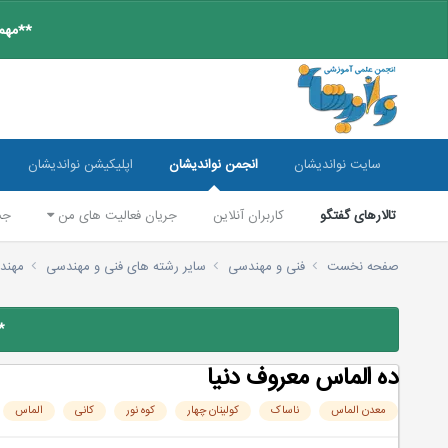
**مهم:
سایت نواندیشان
انجمن نواندیشان
اپلیکیشن نواندیشان
تالارهای گفتگو
کاربران آنلاین
جریان فعالیت های من
جس
صفحه نخست
فنی و مهندسی
سایر رشته های فنی و مهندسی
مهند
*
ده الماس معروف دنيا
معدن الماس
ناساک
کولینان چهار
کوه نور
کانی
الماس