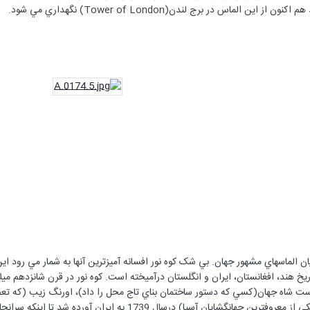
ريخ هند، افغانستان، ايران و انگلستان درآميخته است. کوه نور در قرن شانزدهم ميل
ت شاه جهان(کسي که دستور ساختمان بناي تاج محل را داد)، اورنگ زيب (که تع