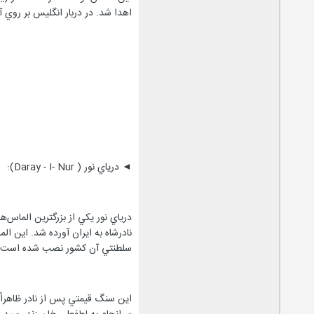
اهدا شد. در دربار انگليس بر روي آن تراش
◄ درياي نور ( Daray - I- Nur):
نادرشاه به ايران آورده شد. اين ال
سلطنتي آن كشور نصب شده است، توس
اين سنگ قيمتي پس از نادر ظاهراً