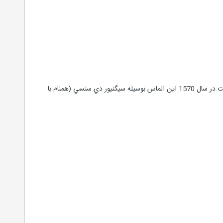
با 55 قيراط وزن ، گفته مي شود كه اين الماس توسط پادشاه چارلز در طي دهه 1470 مورد استفاده قرار مي گرفته است در سال 1570 اين الماس بوسيله سيگنيور دي سنسي (همنام با