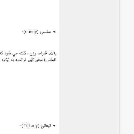
◄ سنسي (sancy):
الماس) سفير كبير فرانسه به تركيه
◄ تيفاني (Tiffany):