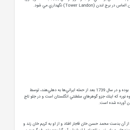
Tower La) نگهداري مي شود.
درياي نور يكي از بزرگترين الماس‌هاي شناخته شده به وزن 175 تا 195 قيراط است. اين الماس به رنگ صورتي شفاف بوده و در سال 1739 بعد از حمله ايراني‌ها به دهلي‌هند، توسط
«كوه نور» كه اينك جزو گوهرهاي سلطنتي انگلستان است و در جلو تاج
ان آورده شده است.
 آن بدست محمد حسن خان قاجار افتاد و از او به كريم خان زند و