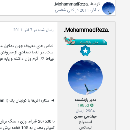
توسط
.MohammadReza.
7 آذر، 2011
در
کانی شناسی
.MohammadReza.
ارسال شده در
7 آذر، 2011
الماس هاي معروف جهان بدلايل مخت
است. در اينجا تعدادي از معروفتري
قيراط 2/. گرم وزن داشته و يابه عبارتي هر گرم برابر با 5 قيراط مي باشد.
مدیر بازنشسته
◄ ستاره افريقا يا كولينان يك (cullinan I):
19850
2904 ارسال
مهندسی معدن
استخراج
لیسانس
كمپاني معدن به