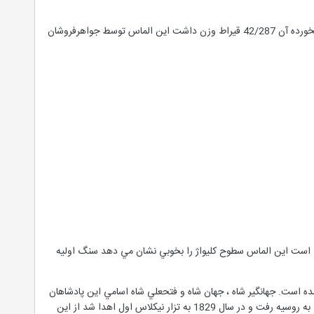
اين الماس زرد رنگ 51/128 قيراط وزن دارد و در سال 1878 در معدن كيمبرلي افريقاي جنوبي پيدا شد سنگ برش نخورده آن 42/287 قيراط وزن داشت اين الماس توسط جواهرفروشان
ا" متفاوت است اين الماس سطوح كليواژ را بخوبي نشان مي دهد سنگ اوليه
 است. جهانگير شاه ، جهان شاه و فتحعلي شاه اسامي اين پادشاهان
است اين الماس در هنگام حمله نادر شاه در سال 1739 بوسيله نادر شاه افشار به ايران آورده شد و بعدها طي حوادثي به روسيه رفت و در سال 1829 به تزار نيكلاس اول اهدا شد از اين