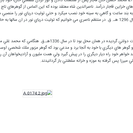
 آغا محمد حسن خان قاجار پس از شكست دادن و كور كردن لطفعلي خان، خود بازوبند
هاي خزاين قاجار درآمد. ناصرالدين شاه معتقد بوده كه اين الماس از گوهرهاي تاج 
 به بند ساعت و گاهي به سينه خود نصب ميكرد و حتي توليت درياي نور را منصبي م
ل بوده است.
درياي نور بعدها داخل موزه جواهرات دولتي گرديده در هم
زو گوهر هاي ديگري با خود به آنجا برد و مدعي بود كه گوهر مزبور ملك شخصي اوست و
ند خواهر خود راه ديار ديگري را در پيش گيرد ولي همت مليون و آزاديخواهان آن را
 ميرزا پس گرفته به موزه و خزانه سلطنتي باز گردانيدند.