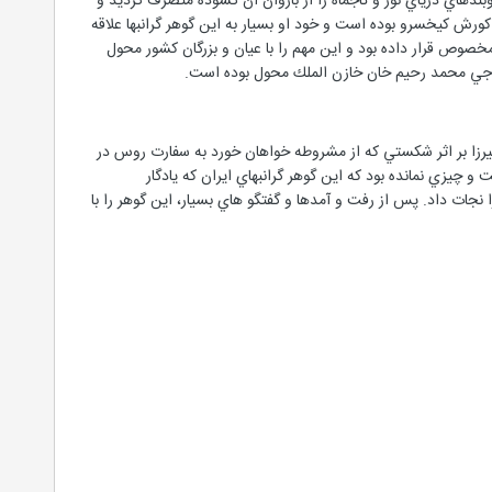
هاي درياي نور و تاجماه را از بازوان آن گشوده متصرف گرديد و
كورش كيخسرو بوده است و خود او بسيار به اين گوهر گرانبها علاقه
خصوص قرار داده بود و اين مهم را با عيان و بزرگان كشور محول
ان محل بود تا در سال 1336هـ.ق. هنگامي كه محمد غلي ميرزا بر اثر شكستي كه از مشروطه خواهان خورد به سفارت روس در
 چيزي نمانده بود كه اين گوهر گرانبهاي ايران كه يادگار
 نجات داد. پس از رفت و آمدها و گفتگو هاي بسيار، اين گوهر را با