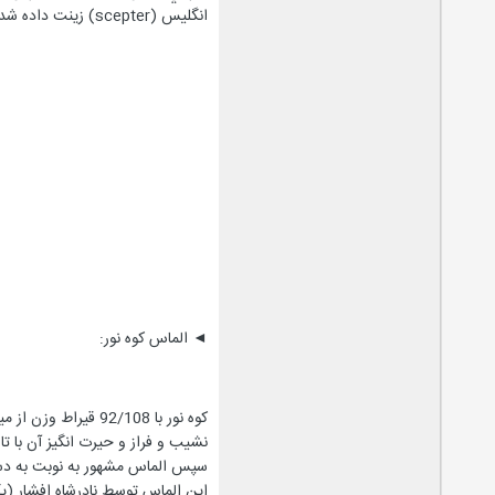
انگليس (scepter) زينت داده شد هم اكنون از اين الماس در برج لندن(Tower of London) نگهداري مي شود.
◄ الماس کوه نور:
نشيب و فراز و حيرت انگيز آن با تا
سپس الماس مشهور به نوبت به دس