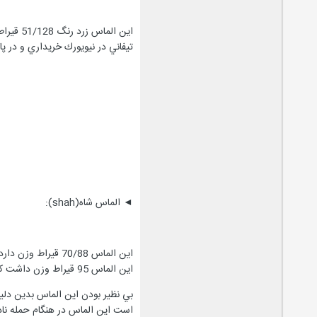
تيفاني در نيويورك خريداري و در پاريس با 90 سطح ب
◄ الماس شاه(shah):
اين الماس 70/88 
اين الماس 95 قيراط وزن داشت كه پس از برش بصورت برش قطعي به 7/88 قيراط تقليل يافت.
بي نظير بودن اين الماس بدين دل