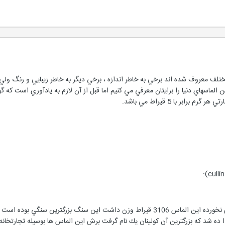
لف معروف شده اند برخي به خاطر اندازه ، برخي ديگر به خاطر زيبايي و رنگ ولي
ن الماسهاي دنيا را برايتان معرفي مي كنيم اما قبل از آن لازم به يادآوري است 
با 20/530 قيراط وزن ، سنگ برش نخورده اين الماس 3106 قيراط وزن داشت اين
 105 قطعه برش دا ده شد كه بزرگترين آن كولينان يك نام گرفت برش اين الماس ها بوسيله 