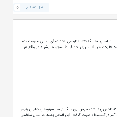
دنبال کنندگان
0
 علت اصلي شايد گذشته يا تاريخي باشد كه آن الماس تجربه نموده
كه گوهرها بخصوص الماس با واحد قيراط سنجيده ميشوند در واقع هر
 سنگ بزرگترين سنگي بوده است كه تاكنون پيدا شده سپس اين سنگ توسط سرتوماس كولينان رئيس
تجارتخانه آشر در آمستردام صورت گرفت. اين الماس بعدها در نشان سلطنتي