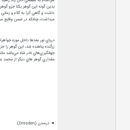
سرانجام به لطفعلي خان زند رسيد.
بدين گونه اين گوهر يكتا جزو گوهر
داشت و گاهي آنرا به كلاه و زماني
ميداشت، چنانكه در ضمن وقايع سال 1296 هـ. ق. در منتظم ناصري مي خوانيم كه توليت درياي نور در ان سالها به حاجي محمد رحيم خان خازن الملك محو
زرگنده پناهنده شد، اين گوهر را ج
جهانگيري‌هاي نادر شاه مي‌باشد مان
مقداري گوهر هاي ديگر از محمد علي
◄ درسدن (Dresden):