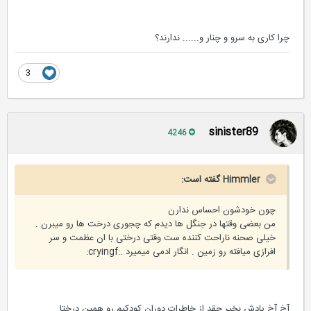
چرا کاری به سرو و چنار و...... ندارند؟
3
sinister89
4246
Himmler گفته است:
چون خودشون احساس ندارن
من بعضی وقتها در جنگل ها دیدم که چجوری درخت ها رو میبرن .
خیلی صحنه ناراحت کننده ست وقتی درختی با ان عظمت و سر
افرازی میافته رو زمین . انگار ادمی میمیرد .:cryingf:
آخ آخ یادش بخیر چقد از خاطرات دوران کودکیم رو همین درختا