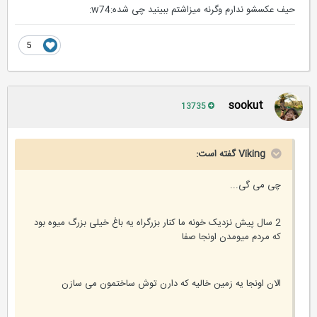
حیف عکسشو ندارم وگرنه میزاشتم ببینید چی شده:w74:
5
sookut
13735
Viking گفته است:
چی می گی...
2 سال پیش نزدیک خونه ما کنار بزرگراه یه باغ خیلی بزرگ میوه بود
که مردم میومدن اونجا صفا
الان اونجا یه زمین خالیه که دارن توش ساختمون می سازن