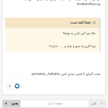
بوده:imoksmiley:
Essi گفته است:
حالا چرا گیر دادن به بلوط؟
چرا کاری به سرو و چنار و...... ندارند؟
عجب گیرای نا فرمی میدی اسی :persiana__hahaha:
3
قبلی
صفحه 1 از 2
بعدی