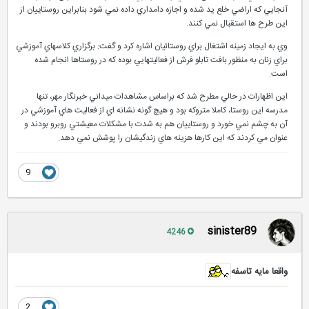
آنجايي که اراضي خلع يد شده و اجازه دامداري داده نمي شود بنابراين روستاييان از
اين طرح ها استقبال نمي کنند.
وي به ايجاد زمينه اشتغال براي روستائيان اشاره کرد و گفت: برگزاري کلاسهاي آموزشي
براي زنان به منظور بافت تابلو فرش از فعاليتهايي بوده که در روستاها انجام شده
است.
اين اظهارات در حالي مطرح شد که براساس مشاهدات ميداني خبرنگار مهر، تنها
مدرسه اين روستا، کاملا متروکه بود و هيچ گونه نشانه اي از فعاليت هاي آموزشي در
آن به چشم نمي خورد و روستاييان هم به شدت با مشکلات معيشتي روبرو بودند و
عنوان مي کردند که اين کارها هزينه هاي زندگيشان را پوشش نمي دهد.
9
sinister89
4246
واقعا مایه تاسفه
2