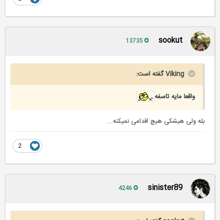
sookut
13735
Viking گفته است:
واقعا مایه تاسفه
بله ولی هیشکی هیچ اقدامی نمیکنه...
2
sinister89
4246