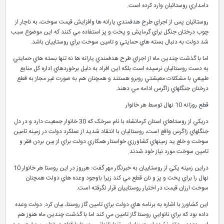
دامداري روستائيان وارد کرده است.
روستائيان پس از اجراي طرح هدفمندي يارانه ها وافزايش قيمت سوخت، به ناچار از
چوب درختان جنگل براي گرمايش و پخت و پز استفاده مي کنند که اين موضوع سبب
شد دولت به دنبال بسته هاي حمايتي و تامين سوخت براي روستاييان باشد.
اما با گذشت چندين ماه از اجراي طرح هدفمندي يارانه ها نه تنها بسته هاي حمايتي
به دست روستائيان نرسيده است بلکه اين افراد به دليل برخوردهاي اداره کل منابع
طبيعي با مشکلات معيشتي روبرو هستند و همچنان هم به صورت غير مجاز به قطع
درختان جنگلهاي زاگرس ادامه مي دهند.
قطع روزانه 10 نهال توسط هر خانوار
دريکي از روستاهاي استان کرمانشاه با نام سرخک که 30 خانوار جمعيت دارد و در دل
جنگلهاي زاگرس واقع است، روستائيان با انتقاد شديد از عملکرد دولت در زمينه تامين
سوخت و خلع يد زمينهاي کشاورزي خواستار همکاري دولت براي از بين بردن فقر و
تامين سوخت مورد نياز خود شدند.
دراين زمينه يکي از روستاييان به خبرنگار مهر گفت: هرروز در اين روستا هر خانوار 10
نهال را براي پخت و پز و نان قطع مي کند زيرا باوجود وعده هاي دولت همچنان
سوخت ارزان قيمت در اختيار روستاييان قرار نگرفته است.
اين کشاورز با اشاره به برنامه هاي دولت براي تامين گاز روستا، بيان کرد: دولت وعده
داده بود که براي نانوايي روستا گاز تامين مي کند اما با گذشت چندين ماه هنوز هم