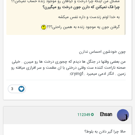
مشکل من اینکه چرا درخت و گیاهان رو موجود زنده حساب نمیکنن؟؟
چرا فک نمیکنن که دارن جون درخت رو میگیرن؟
به خدا اونم زندست و داره نفس میکشه
گرفتن جون یه موجود زنده به همین راحتی؟؟؟
چون خودشون احساس ندارن
من بعضی وقتها در جنگل ها دیدم که چجوری درخت ها رو میبرن . خیلی
صحنه ناراحت کننده ست وقتی درختی با ان عظمت و سر افرازی میافته رو
زمین . انگار ادمی میمیرد .:cryingf:
3
Ehsan
112349
حالا چرا گیر دادن به بلوط؟