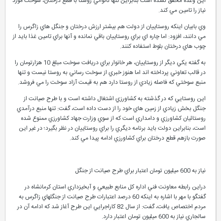
اين وعده محقق نشده است بنابراين تنها نانواني روستا با قطع درختان، سوخت مورد
نياز را تامين مي کند.
وي بابيان اينکه روستاييان از دولت هم بيشتر ارزش درختان و جنگل هاي زاگرس را
مي دانند، افزود: اما چاره اي براي روستاييان باقي نمانده و آنها براي تامين غذا بايد از
چوب هاي درختان بلوط استفاده کنند.
به گفته يکي ديگر از روستاييان، هر خانوار براي دريافت سوخت مبلغ 10 هزارتومان را
در قالب تعاوني پرداخته اند اما هنوز خبري از سوخت رساني به روستا نيست و تنها
منبع سوختي که فاصله زيادي از روستا دارد هم به قيمت آزاد سوخت را مي فروشد.
اين روستايي که در گذشته به کشاورزي اشتغال داشته است و با طرح صيانت از
جنگل بخش زيادي از زمين هاي خود را از دست داده است، گفت: تنها منبع درآمدي
روستائيان کشاورزي و دامداري است که از سوي وزارت جهاد کشاورزي ممنوع شده
است، بنابراين دولت بايد برنامه ديگري را براي روستاييان در نظر بگيرد؛ در غير اين
صورت بازهم قطع درختان براي کشاورزي ادامه پيدا مي کند.
نياز به 600 ميليون تومان اعتبار براي طرح صيانت از جنگل
دراين رابطه معاونت فني اداره کل منابع طبيعي و آبخيزداري استان کرمانشاه در
گفتگو با مهر با اشاره به اينکه 60 درصد اعتبارات طرح صيانت از جنگلهاي زاگرس به
مردم اختصاص يافت، گفت: از سال 82 کاراجرايي اين طرح آغاز شد که ادامه آن در
سالجاري نياز به 600 ميليون تومان اعتبار دارد.