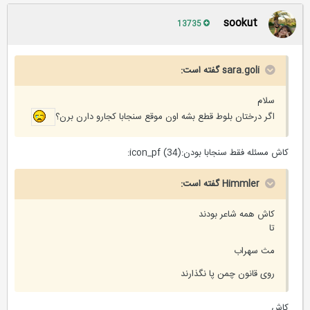
sookut
13735
sara.goli گفته است:
سلام
اگر درختان بلوط قطع بشه اون موقع سنجابا کجارو دارن برن؟
کاش مسئله فقط سنجابا بودن:icon_pf (34):
Himmler گفته است:
کاش همه شاعر بودند
تا
مث سهراب
روی قانون چمن پا نگذارند
کاش...