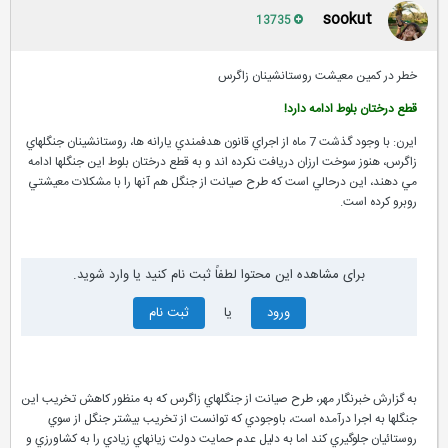
sookut
13735
خطر در کمين معيشت روستانشينان زاگرس
قطع درختان بلوط ادامه دارد!
ايرن: با وجود گذشت 7 ماه از اجراي قانون هدفمندي يارانه ها، روستانشينان جنگلهاي
زاگرس، هنوز سوخت ارزان دريافت نکرده اند و به قطع درختان بلوط اين جنگلها ادامه
مي دهند، اين درحالي است که طرح صيانت از جنگل هم آنها را با مشکلات معيشتي
روبرو کرده است.
برای مشاهده این محتوا لطفاً ثبت نام کنید یا وارد شوید.
ورود
یا
ثبت نام
به گزارش خبرنگار مهر، طرح صيانت از جنگلهاي زاگرس که به منظور کاهش تخريب اين
جنگلها به اجرا درآمده است، باوجودي که توانست از تخريب بيشتر جنگل از سوي
روستائيان جلوگيري کند اما به دليل عدم حمايت دولت زيانهاي زيادي را به کشاورزي و