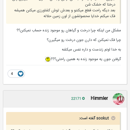
درختا که خشک شن
بعد دیگه راحت قطع میکننو و بعدش توش کشاورزی میکنن همیشه
فک میکنم خدایا محصولشون از اون زمین حلاله
مشکل من اینکه چرا درخت و گیاهان رو موجود زنده حساب نمیکنن؟؟
چرا فک نمیکنن که دارن جون درخت رو میگیرن؟
به خدا اونم زندست و داره نفس میکشه
گرفتن جون یه موجود زنده به همین راحتی؟؟؟
4
Himmler
22171
sookut گفته است: