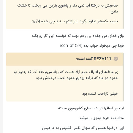
صاحبش به درختا آب نمی داد و پاشون بنزین می ریخت تا خشک
بشن
حیف عکسشو ندارم وگرنه میزاشتم ببینید چی شده:w74:
وای خدای من چقده بی رحم بوده که تونسته این کار رو بکنه
فردا چی میخواد جواب بده:icon_pf (34):
REZA111 گفته است:
ی منطقه ای اطراف خرم اباد هست که زیاد میرم دفه اخر که رفتیم تو
حدود دو ماه که نرفته بودیم حدود نصف درختاش نبود
خیلی ناراحت کننده بود
اینجور اتفاقها تو همه جای کشورمون میفته
متاسفانه هیچ توجهی نمیشه
این درختها هستن که مجال نفس کشیدن به ما میدن