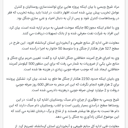
مراد شيخ ويسي با بيان اينکه پروژه هايي براي توانمندسازي روستائيان و کنترل
عوامل تخريب پيش بيني شده است، اظهار داشت: در ابتدا بايد ريشه تخريب که فقر
در روستاهاست کنترل شود و پس از آن به دنبال احياء و غني سازي جنگل بود.
وي با اعلام اينکه مجوز 80 جايگاه سوخت فسيلي به مردم ارايه شده است، بيان کرد:
اين افراد به شرکت نفت معرفي شده و از بانک تسهيلات دريافت مي کنند.
معاونت فني اداره کل منابع طبيعي و آبخيزداري استان کرمانشاه افزود: اين طرح در
سطح 527 هزار هکتار از جنگل و با متوسط 50 خانوار به اجرا درآمده است.
وي به اجراي طرح کمربند حفاظتي جنگل اشاره کرد و گفت: تعيين حريم براي جنگل و
منابع ملي يکي از ضروريات به شمار مي رفت که براي اين منظور 500 کيلومتر کمربند
حفاظتي ايجاد شد که موجب صرفه جويي زيادي در هزينه ها شده است.
وي بابيان اينکه حدود 2250 هکتار از جنگل ها خلع يد شدند، بيان کرد: تشکيل پرونده
براي 2 هزار فقره انجام نگرفت که اين امر منجر به حداقل 600 روز صرفه جويي
دروقت و 2 ميليارد تومان صرفه جويي درهزينه دادرسي شده است.
شيخ ويسي به جلوگيري از چراي دام سبک روستاييان اشاره کرد و گفت: در اين
روستاها سطح درآمدي بسيار پايين است و اغلب روستاييان دام سبک دارند که اين
دام ها نسبت به مرتع ها بيشتر هستند و از شاخ و برگ درختان تغذيه مي کنند که
اين موضوع امکان زادآوري به جنگل را نمي دهد.
معاونت فني اداره کل منابع طبيعي و آبخيزداري استان کرمانشاه، تصريح کرد: از