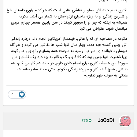
رنگ و کاغذ خرید
.
اکنون تمام خانه اش مملو از نقاشی هایی است که هر کدام راوی داستان تلخ
و شیرین زندگی او به ویژه ماجرای ازدواجش به شمار می آیند. مکرمه
همیشه به اینکه که چرا او را مجبور کردند در سن پایین همسر چهارم مردی
میانسال شود، اعتراض می کرد
.
مکرمه در مصاحبه ای که با هالی، فیلمساز امریکایی انجام داد، درباره زندگی
اش چنین گفت: «به مدت چهار سال تنها شب ها نقاشی می کردم و هر گاه
میهمان ناخوانده ای سر می رسید به سرعت همه وسایلم را پنهان می کردم.
زیرا ذهنیت آنها چنین بود که کاغذ و رنگ و قلم به چه درد یک کشاورز می
خورد؟ من همیشه کاری برای انجام دادن دارم. در خانه هم کار می کنم، هم
نقاشی. هیچ گاه بیکار و بیهوده زندگی نکردم. حتی مانند سایر خانم ها،
عادتی به خواب ظهر ندارم
.»
4
JoOoDi
370