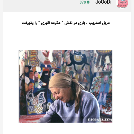
JoOoDi
370
مریل استریپ ، بازی در نقش " مکرمه قنبری " را پذیرفت