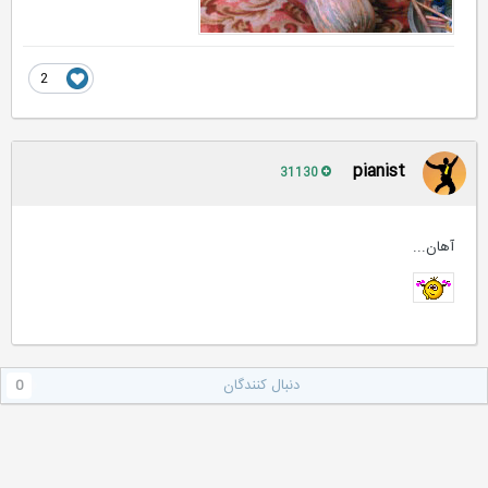
2
pianist
31130
آهان...
دنبال کنندگان
0
رفتن به فهرست موضوع ها