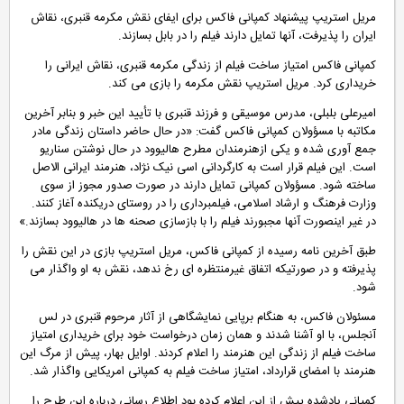
مریل استریپ پیشنهاد کمپانی فاکس برای ایفای نقش مکرمه قنبری، نقاش
ایران را پذیرفت، آنها تمایل دارند فیلم را در بابل بسازند
.
کمپانی فاکس امتیاز ساخت فیلم از زندگی مکرمه قنبری، نقاش ایرانی را
خریداری کرد. مریل استریپ نقش مکرمه را بازی می کند
.
امیرعلی بلبلی، مدرس موسیقی و فرزند قنبری با تأیید این خبر و بنابر آخرین
مکاتبه با مسؤولان کمپانی فاکس گفت: «در حال حاضر داستان زندگی مادر
جمع آوری شده و یکی ازهنرمندان مطرح هالیوود در حال نوشتن سناریو
است. این فیلم قرار است به کارگردانی اسی نیک نژاد، هنرمند ایرانی الاصل
ساخته شود. مسؤولان کمپانی تمایل دارند در صورت صدور مجوز از سوی
وزارت فرهنگ و ارشاد اسلامی، فیلمبرداری را در روستای دریکنده آغاز کنند.
در غیر اینصورت آنها مجبورند فیلم را با بازسازی صحنه ها در هالیوود بسازند
.»
طبق آخرین نامه رسیده از کمپانی فاکس، مریل استریپ بازی در این نقش را
پذیرفته و در صورتیکه اتفاق غیرمنتظره ای رخ ندهد، نقش به او واگذار می
شود
.
مسئولان فاکس، به هنگام برپایی نمایشگاهی از آثار مرحوم قنبری در لس
آنجلس، با او آشنا شدند و همان زمان درخواست خود برای خریداری امتیاز
ساخت فیلم از زندگی این هنرمند را اعلام کردند. اوایل بهار، پیش از مرگ این
هنرمند با امضای قرارداد، امتیاز ساخت فیلم به کمپانی امریکایی واگذار شد
.
کمپانی یادشده پیش از این اعلام کرده بود اطلاع رسانی درباره این طرح را