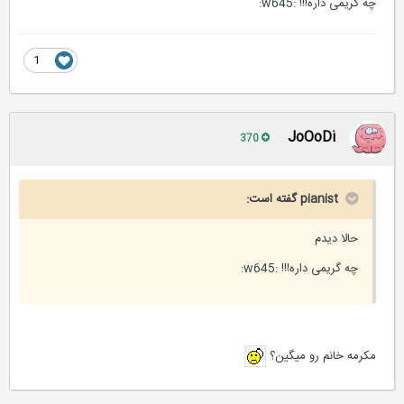
چه گریمی داره!!! :w645:
1
JoOoDi
370
pianist گفته است:
حالا دیدم
چه گریمی داره!!! :w645:
مکرمه خانم رو میگین؟