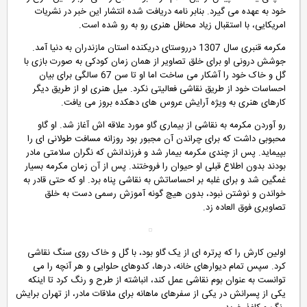
خود به عهده می گیرد. بنابر نامه دریافت شده انتشار این خبر در نشریات
امریکایی، با استقبال زیاد محافل هنری رو به رو شده است
.
مکرمه قنبری سال 1307 درروستای دریکنده استان مازندران به دنیا آمد.
جوشش درونی او برای خلق تصاویر از همان زمان کودکی به صورت بازی با
گل و خاک خود را آشکار می ساخت اما او تا سن 67 سالگی برای بیان
احساسات خود از طریق نقاشی فعالیتی نکرد. میل هنری او از طریق دیگر
کارهای هنری به ویژه آرایش عروس های دهکده بروز می یافت
.
رو آوردن مکرمه به نقاشی از بیماری گاو مورد علاقه اش آغاز شد. او گاو
محبوبی داشت که برای چراندن آن مجبور بود روزانه مسافت طولانی ای را
بپیماید. پس از چندی مکرمه بیمار شد و فرزندانش که نگران سلامتی مادر
بودند بدون اطلاع قبلی او حیوان را فروختند. پس از آن زمان مکرمه بسیار
غمگین شد و برای غلبه بر احساساتش به نقاشی پناه برد. او که حتی قادر به
خواندن و نوشتن نبود، بدون هیچ گونه آموزش رسمی دست به خلق
تصاویری فوق العاده زد
.
اولین کارش را که پرتره ای از یک گاو بود، با گل و خاک روی سنگ نقاشی
کرد. سپس تمام دیوارهای خانه، درها، کدوهای حلوایی و هر آنچه را می
توانست به عنوان بوم نقاشی عمل کند، انباشته از طرح و رنگ کرد تا اینکه
یکی از پسرانش در یکی از سفرهای ماهانه برای ملاقات مادر، از تهران برایش