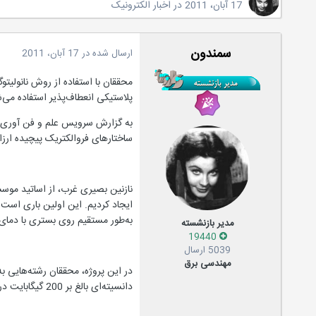
17 آبان، 2011
در
اخبار الکترونیک
سمندون
ارسال شده در
17 آبان، 2011
پلاستیکی انعطاف‌پذیر استفاده می‌ش
به گزارش سرویس علم و فن آوری پای
ساختارهای فروالکتریک پیچیده ارزا
نازنین بصیری غرب، از اساتید موسسه
به‌طور مستقیم روی بستری با دمای 
مدیر بازنشسته
19440
5039 ارسال
مهندسی برق
دانسیته‌ای بالغ بر 200 گیگابایت در اینچ تولید شدند که در نوع خود یک رکورد به حساب می‌آید.