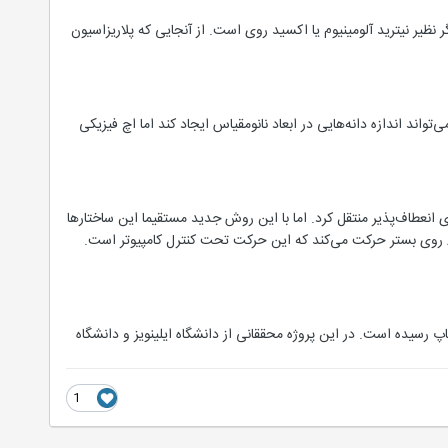
گر نظیر نیترید آلومینیوم یا اکسید روی است. از آنجایی که پلاریزاسیون
ا لازم است. اچ شیمیایی می‌تواند اندازه دانه‌هایی در ابعاد نانومقیاس ایجاد کند اما اچ فیزیکی
 انعطاف‌پذیر منتقل کرد. اما با این روش جدید مستقیما این ساختارها
روی بستر انعطاف‌پذیر ایجاد می‌شود. با استفاده از روش نانولیتوگرافی ترموشیمیایی (TCNL) نوک میکروسکوپ AFM روی بستر حرکت می‌کند که این حرکت تحت کنترل کامپیوتر است.
قیق که توسط بنیاد ملی علم و دپارتمان انرژی آمریکا حمایت شده در نشریه Advanced Materials به چاپ رسیده است. در این پروژه محققانی از دانشگاه ایلینویز و دانشگاه
1