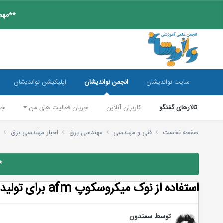
**مهم:
سایت نواندیشان
انجمن نواندیشان
اپلیکیشن نواندیشان
تالارهای گفتگو
کاربران آنلاین
جریان فعالیت های من
جس
صفحه نخست
فنی و مهندسی
مهندسی برق
اخبار مهندسی برق
ا
*
استفاده از نوک میکروسکوپ afm برای تولید مواد فروالکتریک روی پلاستیک
توسط
سمندون