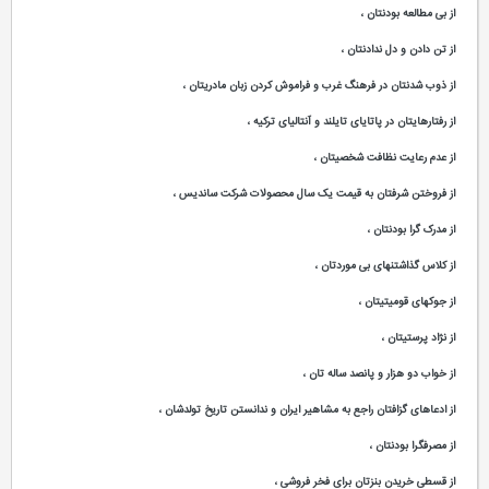
از بی مطالعه بودنتان ،
از تن دادن و دل ندادنتان ،
از ذوب شدنتان در فرهنگ غرب و فراموش کردن زبان مادریتان ،
از رفتارهایتان در پاتایای تایلند و آنتالیای ترکیه ،
از عدم رعایت نظافت شخصیتان ،
از فروختن شرفتان به قیمت یک سال محصولات شرکت ساندیس ،
از مدرک گرا بودنتان ،
از کلاس گذاشتنهای بی موردتان ،
از جوکهای قومیتیتان ،
از نژاد پرستیتان ،
از خواب دو هزار و پانصد ساله تان ،
از ادعاهای گزافتان راجع به مشاهیر ایران و ندانستن تاریخ تولدشان ،
از مصرفگرا بودنتان ،
از قسطی خریدن بنزتان برای فخر فروشی ،