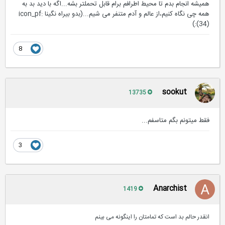
همیشه انجام بدم تا محیط اطرافم برام قابل تحملتر بشه...اگه با دید بد به
همه چی نگاه کنیم،از عالم و آدم متنفر می شیم...(بدو بیراه نگینا :icon_pf
(34):)
8
sookut
13735
فقط میتونم بگم متاسفم...
3
Anarchist
1419
انقدر حالم بد است که تمامتان را اینگونه می بینم