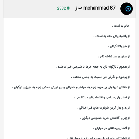
mohammad 87 سبز
2382
حالم بد است ،
از رفتارهایتان حالم بد است ،..
از طرز رانندگیتان ،
از صفهای صد شاخه تان ،
از هجوم تاتارگونه تان به جعبه خرما یا شیرینی خیرات شده ،
از برخورد و نگرش تان نسبت به جنس مخالف ،
از داشتن غیرتهای بی مورد راجع به خواهر و مادرتان و بی غیرتی محض راجع به عزیزان دیگران ،
از تحلیلهای سیاسی و اقتصادیتان در تاکسی ،
از رد و بدل کردن بلوتوث های غیر اخلاقی ،
از زیر پا گذاشتن حریم خصوصی دیگران ،
از آشغال ریختنتان در خیابان ،
از قابلیتتان برای تبدیل صحنه تصادف به محل قتل ،