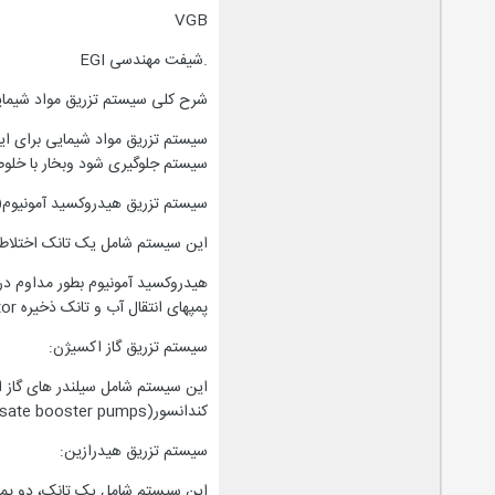
VGB
.شیفت مهندسی EGI
شرح کلی سیستم تزریق مواد شیمای
سیستم تزریق مواد شیمایی برای ایج
سیستم جلوگیری شود وبخار با خلوص
سیستم تزریق هیدروکسید آمونیوم(
این سیستم شامل یک تانک اختلاط، دو پمپ با تزریق 100% (برای هر بویلر یک پمپ در نظر گ
پمپهای انتقال آب و تانک ذخیره decoratorبرای تنظیم PHتزریق خواهد گردید.
سیستم تزریق گاز اکسیژن:
کندانسور(condensate booster pumps)و در صورت نیاز در خروجی پمپهای سر کوله واحد خنک سازی آب تزریق می گردد.
سیستم تزریق هیدرازین: