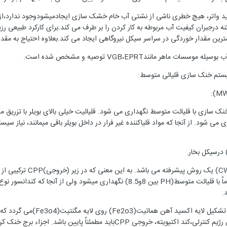
يد واتر، هیچ خطری ناشی از نشتی آب خام خشک سازی ایجادمیشودوجود ندارد،از
 درجبران کیفیت آب مربوطه به کار کردن را بر طرف می کند.برای کارکرد طبیعی رز
رین مقدار خوردگی در سراسر سیکل نیروگاهی ایجاد می کند.بعلاوه احتیاج به مقدار 
 ماهر مانندVGB،EPRT توصیه و مشخص شده است.
ا سیستم خنک سازی قلیائی متوسط:
خنک سازی با قلیائت متوسط نگهداری می شود. قلیائیت خیلی بالای بویلر با تزریق مخلوط
 می شود. از آنجا که مواد قلیاکننده غیر فرار در داخل بویلر باقی میمانند، نیاز 
رژیم کنترل شیمیایی ترکی
.
همچنین تزریق گاز اکسیژن موج
هماتیت محافظت می گردد. در این رژیم کنترلی،کند اکتیویته، خروجی PP