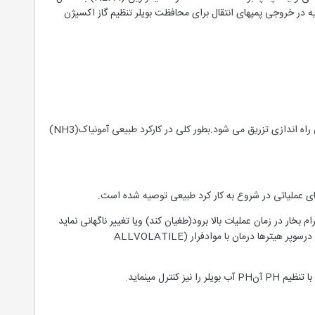
 تزریق می شود و هم چنین داخل خط تغذيه در خروجی پمپهای انتقال برای محافظت بویلر تنظیم گاز اکسیژن
فسفات سدیم به درامهای IP&HP هر بویلر جهت کنترل PHو گرفتن لختی آب بویلر در طول عملیات راه اندازی و پیش راه اندازی تزریق می شود.بطور کلی در کارکرد طبیعی آمونیاک(NH3)
ای عملیاتی در شروع به کار کرد طبیعی توصیه شده است.
پیش راه اندازی) چنانچه سطح آب در درام بخار در زمان عملیات بالا برود(طغیان کند) ویا تغییر ناگهانی نماید
املاح موجود در آب بویلر ممکن است در داخل درام به فاز بخار منتقل شوند(carryover) برای جلوگیری از تشکیل جرم درسوپر هیترها درمان با موادفرار (ALLVOLATILE