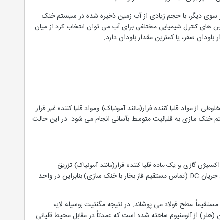
 سوی دیگر، با حجم زیادی از آب زمین ذخیره شده در سیستم خنک
ین های کنترل شیمیایی مختلفی برای آب می توان انتخاب کرد از میان
بلودان صفر، یا کمترین مقدار بلودان دارد.
ی از مواد قلیا کننده فرار(مانند آمونیاک) ومواد قلیا کننده غیر فرار
سیستم خنک سازی به قلیائیت متوسط بآسانی انجام می شود. در این حالت
بی آب(CWT) یک روش پیشرفته می باشد. به این معنی که در زیر (خروجی)CPP ترکیبی از اکسیژن گازی و یک ماده قلیا کننده فرار(مانند آمونیاک) تزریق
میگردد.در نتیجه کل سیکل بخار تماماٌ با قلیائت متوسط(PH بین 8و8.5) نگهداری میشود ولی از آنجا که کندانسور نوع جریان DC (تماس مستقیم فاز بخار با خنک سازی) بنابراین در واحد
ب تشکیل لایه اکسید آهن هماتیت(Fe2o3) روی لایه مگنتیت(Fe3o4)می گردد که مستقیماٌ سطح فولاد می پوشاند. در نتیجه مگنتیت بوسیله لایه
Cباید مطمئناٌ پایین باشد. اجزاء برج خنک کن (هلر) از آلومنیوم ساخته شده است که عمدتاٌ در مقابل محیط قلیائی