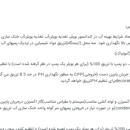
ی:
اد شرایط بهینه آب در کندانسور بویلر، تغذیه بویلر،آب تغذیه بویلر،آب خنک ساز
 بالا نگهداری شود. سه محل (ایستگاه)تزریق مواد شیمیایی در نزدیک پمپهای آب ت
آمونیاک):
رفته شده است) با تنظیم پیچ دستی برای کنترل PH