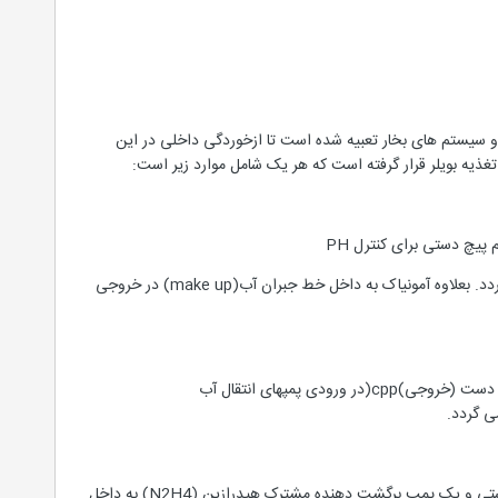
ی و سیستم های بخار تعبیه شده است تا ازخوردگی داخلی در این
غذیه بویلر قرار گرفته است که هر یک شامل موارد زیر است:
هیدروکسید آمونیوم بطور مداوم در جریان پایین دست (خروجی)CPP به منظور نگهداری PH در حد 8.5 تزریق می گردد. بعلاوه آمونیاک به داخل خط جبران آب(make up) در خروجی
این سیستم شامل سیلندر های گاز اکسیژن و لوله کشی مناسب(سیستم با مقیاس متناسب)گاز اکسیژن درجریان پایین دست (خروجی)cpp(در ورودی پمپهای انتقال آب
این سیستم شامل یک تانک، دو پمپ 100% تزریق (برای هر بویلر یک پمپ تعبیه شده است) با تنظیم کنندء پیچی دستی و یک پمپ برگشت دهنده مشترک هیدرازین (N2H4) به داخل