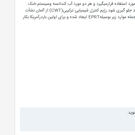
و خورده می شود.به این دلیلPH آب کندانسه در سیکل خنک کن باید کمتر از 8.5 باشد و در مخلوط (CWT) مورد استفاده قرارمیگیرد و هر دو مورد آب کندانسه وسیستم خنک
سازی اصلی، تا از خوردگی آهن و آلومینوم از بویلر،سیستم کندانسوروبرج خنک کن خشک به هنگام کارکرد طبیعی واحد جلو گیری شود.رژیم کنترل شیمیایی ترکیبی(CWT) از آلمان نشأت
گرفته و امروز در کشورهای اروپای غربی و وافریقای جنوبی نسبتاٌ عمومیت یافته است . اخیراٌ تجدید نظرهای زیادی از جمله موارد زیر بوسیلهEPRT ایجاد شده و برای اولین باردرآمریکا بکار
وید.