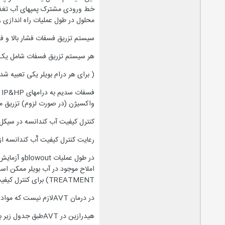
محلول در طول عملیات راه اندازی 
سیستم تزریق فسفات فشار بالا و فش
هر سیستم تزریق فسفات شامل یک تانک اختلاط و دو پم
( برای هر درام بویلر یکی تعبیه
واکسیژن (در صورت لزوم) تزریق م
کنترل کیفیت آب کندانسه در سیکل
رعایت کنترل کیفیت آّب کندانسه ا
TREATMENT) برای کنترل کیفیت آب بویلر در این مرحله از عملیات توصیه می گردد.
در درمان AVTلازم نیست که مواد شیمیایی مستقیماُ به بویلر اضافه گردد آمونیاک به آب تغذیه بویلر اضافه می شود و با تنظیم PH آنPH آب بویلر را نیز کنترل مینماید.
هیدرازین در AVTطبق جدول زیر به آب بویلر تزریق می شود: