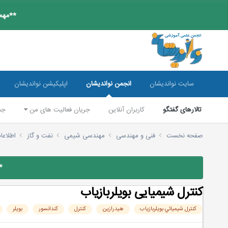
**مهم:
سایت نواندیشان
انجمن نواندیشان
اپلیکیشن نواندیشان
تالارهای گفتگو
کاربران آنلاین
جریان فعالیت های من
جس
صفحه نخست
فنی و مهندسی
مهندسی شیمی
نفت و گاز
اطلاعا
*
كنترل شيميایی بويلربازياب
كنترل شيميائي بويلربازياب
هیدرازین
کنترل
کندانسور
بویلر