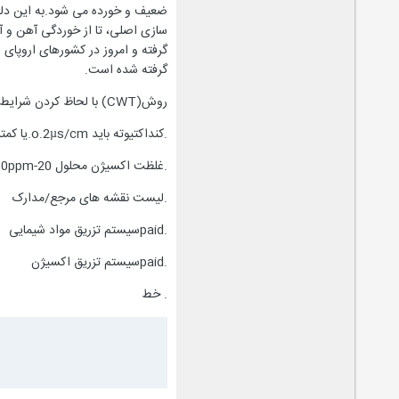
گرفته شده است.
روش(CWT) با لحاظ کردن شرایط زیر در طی عملیات اجرا می گردد:
.کنداکتیوته باید o.2µs/cm.یا کمتر از آن باشد.
.غلظت اکسیژن محلول 200ppm-20 باشد.
.لیست نقشه های مرجع/مدارک
.paidسیستم تزریق مواد شیمایی
.paidسیستم تزریق اکسیژن
. خط