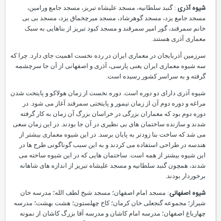
شیوه آذری
: گنبد سلطانیه، مسجد علیشاه تبریز، مسجد جامع ورامین،
مسجد جامع یزد، مسجد گوهرشاد، مسجد میرچخماق یزد، مسجد بی بی
خانم سمرقند، گور امیر سمرقند و مسجد کبود تبریز از بناهایی به سبک
معماری آذری هستند.
سرزمین آذربایجان در معماری ایران در رده نخست اهمیت جای دارد. چرا که
سه شیوه معماری ایران یعنی پارسی، آذری و اصفهانی از آن جا سرچشمه
گرفته و به سراسر کشور رسیده است.
شیوه آذری دارای دو دوره است. دوره نخست از زمان هولاکو و پایتخت شدن
مراغه و دوره دوم آن از زمان تیمور و پایتختی سمرقند آغاز می شود. در
دوره دوم بود که معماران بزرگی در خراسان بزرگ آن زمان به کار گرفته
شدند و سازنده ساختمان های بی نظیری در آن جا بودند. در این زمان سعی
می شد که ساخت بنا زودتر به پایان برسد. در این شیوه معماری بیشتر از
هندسه در طراحی استفاده می کردند و به این سبب گوناگونی طرح ها در
این شیوه بیشتر از همه است. ساختمان هایی که در این شیوه ساخته می
شدند، همچون گنبد سلطانیه و مسجد علیشاه تبریز از اندازه های شاهانه
برخوردار بودند.
شیوه اصفهانی
: مسجد امام اصفهان؛ مسجد شیخ لطف الله؛ مدرسه خان
شیراز؛ مجموعه گنجعلی خان کرمان؛ کاخ چهلستون؛ هشت بهشت؛ مدرسه
چهارباغ اصفهان؛ مدرسه امام کاشان و مدرسه آقا بزرگ کاشان از نمونه