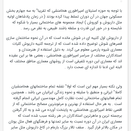
با توجه به حوزه استیلای امپراطوری هخامنشی که تقریبا" به سه جهارم بخش
مسکونی جهان در آن دوران تسلط پیدا کرده بودند ( در زمان پادشاهان اولیه
مثل داریوش و کوروش ) ایجاد مجموعه های ساختمانی بسیار با شکوه که
شایسته و در خور این قدرت و سلطه باشند طبیعی به نظر می رسد .
از داریوش اول کتیبه ای در شوش مانده است که در آن نحوه ساختمان سازی
قصرهای شوش توضیح داده شده است که از ترجمه کتیبه داریوش کلیات
معماری شیوه پارسی معلوم می گردد. به دلیل استفاده از هنرمندان و
استادکاران مختلف از سراسر امپراطوری هخامنشی ، بعضی ها بر این عقیده
اند که معماری این دوره تلفیقی است از روشهای معماری مناطق مختلف که
البته این ادعا تا اندازه ای صحت دارد .
ولی نکته بسیار مهم این است که اولا" نقشه تمام ساختمانهای هخامنشیان
کاملا" ایرانی و منطبق با سلیقه و نحوه زندگی ایرانیان می باشد ، همچنین
تمام فعالیتهای ساختمانی تحت نظارت کامل مهندسین ایرانی انجام گرفته
است . به هر حال استفاده از بهترین و مرغوبترین مصالح ساختمانی که از
اقصی نقاط امپراتوری هخامنشی به پایتخت آورده می شد و به کار گرفتن
برجسته ترین و ماهرترین استادکاران در هر رشته سبب شده است که
معماری ایران در آن دوره نسبت به سایر تمدنها و فرهنگهای فعال مثل یونان
در مکان بالاتر قرار گیرد . سقف تالار بزرگ بارعام در کاخ داریوش مثل سایر