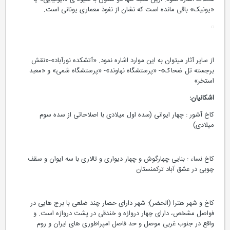
محلات اشاره نمود. ازین معبد تنها دو ستون با شیوه ی «ایونیایی» یا
«یونیک» باقی مانده است که نشان از نفوذ معماری یونانی است.
از سایر آثار میتوان به این موارد اشاره نمود. «آتشکده نورآباد»-«نقش
برجسته تل ضحاک»- «پرستشگاه نهاوند»- «پرستشگاه شمی» و «معبد
استخر»
اشکانیان:
کاخ آشور : چهار ایوانی (سده اول میلادی با اصلاحاتی از سده سوم
میلادی)
کاخ نساء : بنایی چهارگوش و چهار دیواری و تالاری با سه ایوان و سقف
چوبی در عشق آباد ترکمنستان
کاخ و شهر هترا (الحضر): شهر دارای حصار چند ضلعی با برج هایی در
فواصل مشخص، دارای چهار دروازه و خندقی در پشت دروازه است. و
واقع در جنوب غربی موصل و حد فاصل امپراطوری های ایران و روم