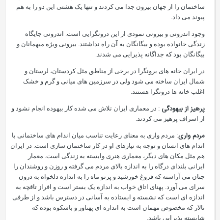
ساختمان را از جهان بیرون جدا می کردند و تنها یک هشتی این دو را به هم
پیوند می داد.
وجود اندرونی و بیرونی نمودی از این درونگرایی است. اندرونی جایگاه
زندگی خانواده بوده و بیگانگان به آن راه نداشتند. بیرونی ویژه میهمانان و
بیگانگان بود که جداگانه پذیرایی می شدند.
در ایران خانه های برونگرا در برخی از مناطق مثل کردستان، لرستان و
شمال ایران ساخته می شود ولی در سرزمین های میانی و گرم و خشک
اغلب خانه ها درونگرا هستند.
پرهیز از بیهودگی
: در معماری ایران تلاش می شده کار بیهوده انجام نشود و
از اسراف پرهیز می کردند.
مردم واری
: مردم واری به معنای رعایت تناسب میان اندام های ساختمانی با
اندام های انسان و توجه به نیازهای او در کار ساختمان سازی است. در ایران
هم مثل مکان های دیگر، معماری هنری وابسته به زندگی است. معمار
ایرانی بلندای درگاه را به اندازه بالای مردم می گرفته و روزن و روشندان را
چنان می آراسته که فروغ خورشید و پرتو ماه را به اندازه دلخواه به درون
سرای می آورد. پهنای اتاق خواب به اندازه یک بستر است و افراز تاقچه به
اندازه ای است که نشسته و ایستاده به آسانی در دسترس باشد و از طرفی
تالار که مخصوص مهمان است به اندازه ای پهناور و باشکوه بوده که
شایسته پذیرایی باشد.