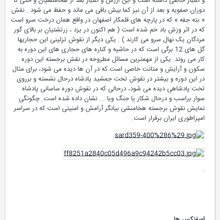
و اعتبار خاصی داشته است و این ارزش و اعتبار بعد از هخامنشیان و حتی تا
دوران صفویه و بعد از آن نیز کما بیش باقی می ماند و حفظ می شود . نقش
« بته جقه » که در پارچه های قلمکار اصفهان در واقع همان درخت سرو است
که در اثر وزش باد خم شده است ( هم اکنون در یزد ، زرتشتیان بر بالای گور
مردگان یک نهال سرو می کارند ) . یکی دیگر از نقوش تزئینی این حجاریها
گل های 12 برگی است که در حاشیه و کناره های حجاری های این دوره به
کار می روند. یکی از مهمترین مسائل مطروحه در نقش برجسته این دوره
سکون و آرایش و متانت خاصی است که در آن ها دیده می شود، برای مثال
در این دوره و بیشتر در نقوش تخت جمشید پادشاه درحال نشسته و برروی
تخت پادشاهی دیده می شود، درحالی که در نقوش دوره ساسانی پادشاه
سوار براسب و درحال شکار یا جنگ ویا ... نشان داده شده است. چگونگی
نمایش نقوش برجسته هخامنشی بیانگر آرامش و امنیتی است که در سراسر
امپراطوری ایران برقرار است.