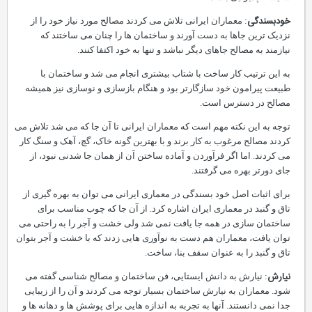
خودبسندگی
: معماران ایرانی تلاش می کردند مصالح مورد نیاز خود را از
نزدیک ترین جاها به دست آورند و ساختمان ها را چنان می ساختند که
نیازمند به مصالح جاهای دیگر نباشد و تنها به خود اکتفا کنند.
به این ترتیب کار ساخت با شتاب بیشتری انجام می شد و ساختمان با
طبیعت پیرامون خود سازگارتر بود و هنگام بازسازی و نوسازی نیز همیشه
مصالح در دسترس است.
توجه به این نکته مهم است که معماران ایرانی تا آن جا که می شد تلاش می
کردند مصالح مرغوب به کار برند و با بهترین گونه خاک، گچ، آهک و سنگ کار
می کردند. اما اگر فرآوردن و آماده ساختن آن از همان جا شدنی نبود، از
جای دورتر بهره می گرفتند.
برای اثبات اصل خود بسندگی در معماری ایرانی می توان به بهره گیری از
تاق و گنبد در معماری ایران اشاره کرد. از آن جا که چوب مناسب برای
ساختمان سازی در همه جا یافت نمی شد ولی خشت و آجر را به راحتی می
توان یافت، معماران هم دست به نوآوری هایی زدند که با خشت و آجر بتوان
تاق و گنبد را به عنوان سقف بنا، ساخت.
نیارش
: نیارش به دانش ایستایی، فن ساختمان و مصالح شناسی گفته می
شود. معماران به نیارش ساختمان بسیار توجه می کردند و آن را از زیبایی
جدا نمی دانستند. آنها به تجربه به اندازه هایی برای پوشش ها و دهانه ها و