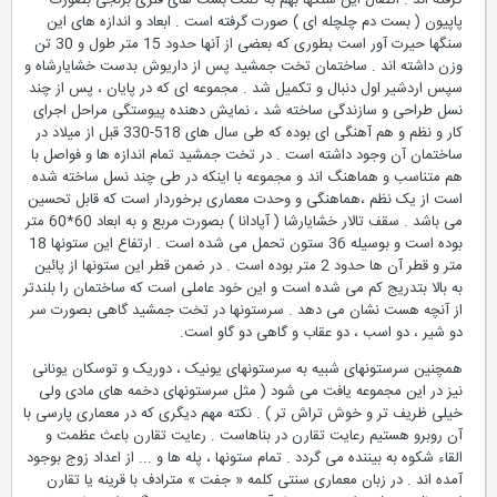
گرفته اند . اتصال این سنگها بهم به کمک بست های فلزی برنجی بصورت
پاپیون ( بست دم چلچله ای ) صورت گرفته است . ابعاد و اندازه های این
سنگها حیرت آور است بطوری که بعضی از آنها حدود 15 متر طول و 30 تن
وزن داشته اند . ساختمان تخت جمشید پس از داریوش بدست خشایارشاه و
سپس اردشیر اول دنبال و تکمیل شد . مجموعه ای که در پایان ، پس از چند
نسل طراحی و سازندگی ساخته شد ، نمایش دهنده پیوستگی مراحل اجرای
کار و نظم و هم آهنگی ای بوده که طی سال های 518-330 قبل از میلاد در
ساختمان آن وجود داشته است . در تخت جمشید تمام اندازه ها و فواصل با
هم متناسب و هماهنگ اند و مجموعه با اینکه در طی چند نسل ساخته شده
است از یک نظم ،هماهنگی و وحدت معماری برخوردار است که قابل تحسین
می باشد . سقف تالار خشایارشا ( آپادانا ) بصورت مربع و به ابعاد 60*60 متر
بوده است و بوسیله 36 ستون تحمل می شده است . ارتفاع این ستونها 18
متر و قطر آن ها حدود 2 متر بوده است . در ضمن قطر این ستونها از پائین
به بالا بتدریج کم می شده است و این خود عاملی است که ساختمان را بلندتر
از آنچه هست نشان می دهد . سرستونها در تخت جمشید گاهی بصورت سر
دو شیر ، دو اسب ، دو عقاب و گاهی دو گاو است.
همچنین سرستونهای شبیه به سرستونهای یونیک ، دوریک و توسکان یونانی
نیز در این مجموعه یافت می شود ( مثل سرستونهای دخمه های مادی ولی
خیلی ظریف تر و خوش تراش تر ) . نکته مهم دیگری که در معماری پارسی با
آن روبرو هستیم رعایت تقارن در بناهاست . رعایت تقارن باعث عظمت و
القاء شکوه به بیننده می گردد . تمام ستونها ، پله ها و ... از اعداد زوج بوجود
آمده اند . در زبان معماری سنتی کلمه « جفت » مترادف با قرینه یا تقارن