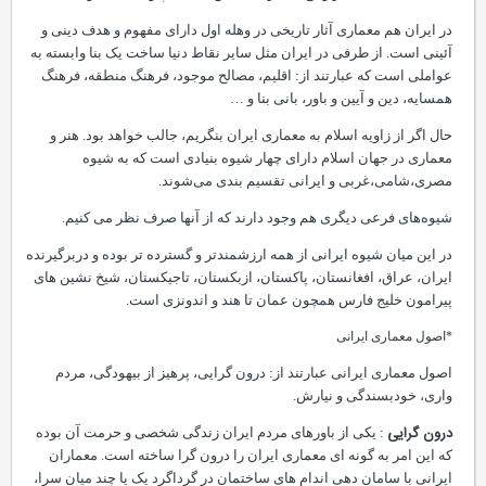
در ایران هم معماری آثار تاریخی در وهله اول دارای مفهوم و هدف دینی و
آئینی است. از طرفی در ایران مثل سایر نقاط دنیا ساخت یک بنا وابسته به
عواملی است که عبارتند از: اقلیم، مصالح موجود، فرهنگ منطقه، فرهنگ
همسایه، دین و آیین و باور، بانی بنا و …
حال اگر از زاویه اسلام به معماری ایران بنگریم، جالب خواهد بود. هنر و
معماری در جهان اسلام دارای چهار شیوه بنیادی است که به شیوه
مصری،شامی،غربی و ایرانی تقسیم بندی می‌شوند.
شیوه‌های فرعی دیگری هم وجود دارند که از آنها صرف نظر می کنیم.
در این میان شیوه ایرانی از همه ارزشمندتر و گسترده تر بوده و دربرگیرنده
ایران، عراق، افغانستان، پاکستان، ازبکستان، تاجیکستان، شیخ نشین های
پیرامون خلیج فارس همچون عمان تا هند و اندونزی است.
*اصول معماری ایرانی
اصول معماری ایرانی عبارتند از: درون گرایی، پرهیز از بیهودگی، مردم
واری، خودبسندگی و نیارش.
درون گرایی
: یکی از باورهای مردم ایران زندگی شخصی و حرمت آن بوده
که این امر به گونه ای معماری ایران را درون گرا ساخته است. معماران
ایرانی با سامان دهی اندام های ساختمان در گرداگرد یک یا چند میان سرا،