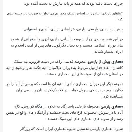
جرزها دست یافته بودند که همه بر پایه نیارش به دست آمده بود.
*بناهای تاریخی ایران را بر اساس سبک معماری می توان به صورت زیر دسته بندی
کرد:
پیش از پارسی، پارسی، پارتی، خراسانی، رازی، آذری و اصفهانی.
در این تقسیم بندی چهار شیوه خراسانی، رازی، آذری و اصفهانی از شیوه
های دوران اسلامی هستند و به دنبال دگرگونی های پس از آمدن اسلام به
ایران پدیدار شدند.
معماری پیش از پارسی
: محوطه قدیمی زاغه در دشت قزوین، تپه سیلک
کاشان، معبد چغازنبیل مربوط به دوران عیلامیان، تپه هگمتانه و نوشیجان تپه
در استان همدان از نمونه های این معماری هستند.
نمونه دیگر این دوران، معماری مادی استودان ها است که برخی از آنها را در
دکان داوود در نزدیکی سرپل ذهاب، در فخریک کردستان و … می‌توان
مشاهده کرد.
معماری پارسی
: محوطه تاریخی پاسارگاد به علاوه آرامگاه کوروش، کاخ
آپادانا در شوش، مجموعه کاخ های تخت جمشید و آرامگاه های واقع در نقش
رستم از نمونه های معماری های این سبک هستند.
شیوه معماری پارسی نخستین شیوه معماری ایران است که روزگار