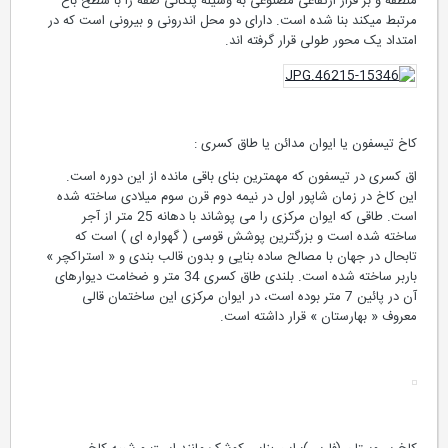
کاخ خسرو (قصر شیرین): با حالتی درون گرا بخاطر وضعیت اقلیمی
منطقه و بر فراز ارتفاعی مصنوعی به وسیله پلکانی صفه را با سطح باغ
مرتبط میکند بنا شده است. دارای دو محل اندرونی و بیرونی است که در
امتداد یک محور طولی قرار گرفته اند.
کاخ تیسفون یا ایوان مدائن یا طاق کسری :
اق کسری در تیسفون که مهمترین بنای باقی مانده از این دوره است.
این کاخ در زمان شاپور اول در نیمه دوم قرن سوم میلادی ساخته شده
است. طاقی که ایوان مرکزی را می پوشاند با دهانه 25 متر از آجر
ساخته شده است و بزرگترین پوشش قوسی ( گهواره ای ) است که
تابحال در جهان با مصالح ساده بنایی و بدون قالب بندی و « استراکچر »
باربر ساخته شده است. بلندی طاق کسری 34 متر و ضخامت دیوارهای
آن در پائین 7 متر بوده است، در ایوان مرکزی این ساختمان قالی
معروف « بهارستان » قرار داشته است.