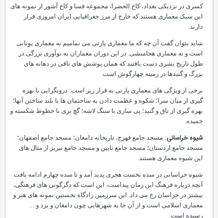
کسری در نزدیکی بغداد، کاخ الحضرا، مجموعه فسا و کاخ آشور از نمونه های
این سبک معماری هستند که خارج از مرز جغرافیایی ایران امروزی قرار
دارند.
شاید بتوان گفت آن چه که ما معماری پارتی می نمامیم نه معماری یونانی
است و نه معماری هخامنشی. در این دوران معماران به نوآوری بزرگی در
طول تاریخ بشری دست یافتند که همان پوشش های تاقی در دهانه های
بزرگ و گنبدها در زمینه چهارگوش است.
برخی از ویژگی های معماری پارتی به قرار زیر است: درونگرایی با بهره
گیری از میان سرا؛ شکوه و عظمت دادن به ساختمان ها با بلند ساختن آنها؛
بهره گیری از تاق و گنبد؛ پی سازی با سنگ لاشه؛ گچ بری با خطوط شکسته و
خمیده.
شیوه خراسانی
: مسجد جامع فهرج، تاریخانه دامغان؛ مسجد جامع اصفهان؛
مسجد جامع اردستان؛ مسجد جامع نایین و مسجد جامع نیریز از مثال های
این شیوه معماری هستند.
شیوه خراسانی در سده نخست هجری پدید آمد و تا سده چهارم ادامه یافت.
آنچه درباره فرهنگ این زمان پیداست، این است که دگرگونی های فرهنگی،
بیشتر در خراسان رخ می داد. این سرزمین زادگاه نخستین نمونه های هنر و
معماری اسلامی است و از آن جا به شهرهایی چون دامغان و یزد و …
رسیده است.