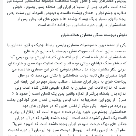
پردیس حصارهای بلند و قطور جهت محافظت مجموعه ساختمانی کشیده می
شده است ، اعراب پس از استیلا بر ایران این منطقه بسیار وسیع ، خوش
منظره و چشم نواز را همتای بهشت دانستد و فردوس نامیدند این سنت یعنی
ایجاد باغهای بسیار بزرگ بهمراه چشمه ها و جوی های آب روان پس از
هخامنشیان تا پایان دوره ساسانیان نیز ادامه داشته است .
نقوش برجسته سنگی معماری هخامنشیان
یکی از عمده ترین خصوصیات معماری پارسی ارتباط نزدیک و قوی معماری با
مجسمه سازی است که بصورت نقش برجسته یا حجاری در بناهای
هخامنشیان ظاهر شده است . از نوشته های کتیبه داریوش چنین برمی آید
که بیشتر سنگ تراشان یونانی بوده اند و تحت نظارت مهندسین و هنرمندان
ایرانی بکار مشغول بوده اند . بیشتر نقوشی که در این حجاری ها دیده می
شوند سفیران ملل تابعه دولت هخامنشی را نشان می دهد که در حال
پرداخت خراج به دربار ایران هستند . مطلب بسیار مهم در این رابطه این
است که اندازه قامت این سفیران به اندازه طبیعی نقش شده است ولی
اندازه بدن پادشاه بزرگتر از اندازه واقعی بدن یک انسان است ( حدود 2.5
متر ) . از روی این حجاریها به آداب لباس پوشیدن تمدن های گوناگون بدقت
پی برده می شود . یکی دیگر از نقش هایی که در حجاری های عهد
هخامنشیان بچشم می خورد ريا، درخت « سرو » است که ارتفاع آن برابر با
قامت یک انسان کشیده شده است . توجه داشته باشید که در آن دوران
جنگل های بزرگ درخت سرو در ایران وجود داشته است که امروزه تقریبا"
تمام آن ها از بین رفته اند . بهرحال درخت سرو نزد ایرانیان آن دوره اهمیت