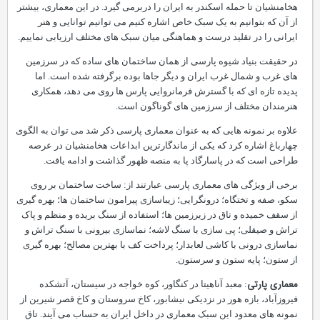
هخامنشیان تا حمله اسکندر به ایران را دربرمی گیرد. در این معماری، بیشتر
از آن که بتوانیم به یک سبک خاص اشاره کنیم می توانیم توانایی و هنر
ایرانی را در تقلید درست و هماهنگی میان سبک های مختلف ارزیابی نماییم.
در حقیقت بنیاد شیوه پارسی از همان ساختمان های ساده که در سرزمین
های غرب و شمال غرب ایران و دیگر جاها بوده برگرفته شده است. اما
پدیده تازه ای که با گسترش فرمانروایی پارس ها روی می دهد، همکاری
هنرمندان مختلف از سرزمین های گوناگون است.
علاوه بر نمونه هایی که به عنوان معماری پارسی ذکر شد می توان به الگوی
چهارباغ اشاره کرد که یکی از ماندگارترین ابداعات هخامنشیان در عرصه
طراحی است که در پاسارگاد پا به منصه ظهور گذاشت و ادامه یافت.
برخی از ویژگی های معماری پارسی عبارتند از: ساخت ساختمان بر روی
سکو، صفه و تختگاه؛ درونگرایی؛ زیباسازی پیرامون ساختمان ها؛ بهره گیری
از سقف خمیده و تاق در زیرزمین ها؛ استفاده از سنگ بریده و منظم و پاک
تراش و صیقلی؛ پی سازی با سنگ لاشه؛ نماسازی بیرونی با سنگ تراش و
نماسازی درونی با کاشی لعابدار؛ پرداخت کف با بهترین مصالح؛ بهره گیری
از ستون؛ پایه ستون و سرستون.
معماری پارتی
: معبد آناهیتا در کنگاور، کوه خواجه در سیستان، آتشکده
فیروزآباد، بازه هور در نزدیکی نیشابور، کاخ سروستان و کاخ قصر شیرین از
نمونه های معدود این سبک معماری در داخل ایران به حساب می آیند. تاق