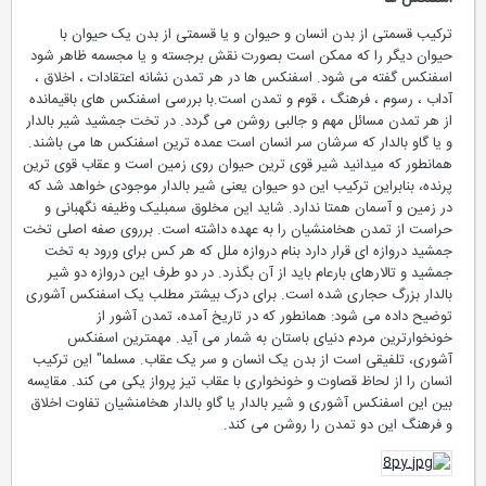
اسفنکس ها
ترکیب قسمتی از بدن انسان و حیوان و یا قسمتی از بدن یک حیوان با
حیوان دیگر را که ممکن است بصورت نقش برجسته و یا مجسمه ظاهر شود
اسفنکس گفته می شود. اسفنکس ها در هر تمدن نشانه اعتقادات ، اخلاق ،
آداب ، رسوم ، فرهنگ ، قوم و تمدن است.با بررسی اسفنکس های باقیمانده
از هر تمدن مسائل مهم و جالبی روشن می گردد. در تخت جمشید شیر بالدار
و یا گاو بالدار که سرشان سر انسان است عمده ترین اسفنکس ها می باشند.
همانطور که میدانید شیر قوی ترین حیوان روی زمین است و عقاب قوی ترین
پرنده، بنابراین ترکیب این دو حیوان یعنی شیر بالدار موجودی خواهد شد که
در زمین و آسمان همتا ندارد. شاید این مخلوق سمبلیک وظیفه نگهبانی و
حراست از تمدن هخامنشیان را به عهده داشته است. برروی صفه اصلی تخت
جمشید دروازه ای قرار دارد بنام دروازه ملل که هر کس برای ورود به تخت
جمشید و تالارهای بارعام باید از آن بگذرد. در دو طرف این دروازه دو شیر
بالدار بزرگ حجاری شده است. برای درک بیشتر مطلب یک اسفنکس آشوری
توضیح داده می شود: همانطور که در تاریخ آمده، تمدن آشور از
خونخوارترین مردم دنیای باستان به شمار می آید. مهمترین اسفنکس
آشوری، تلفیقی است از بدن یک انسان و سر یک عقاب. مسلما" این ترکیب
انسان را از لحاظ قصاوت و خونخواری با عقاب تیز پرواز یکی می کند. مقایسه
بین این اسفنکس آشوری و شیر بالدار یا گاو بالدار هخامنشیان تفاوت اخلاق
و فرهنگ این دو تمدن را روشن می کند.