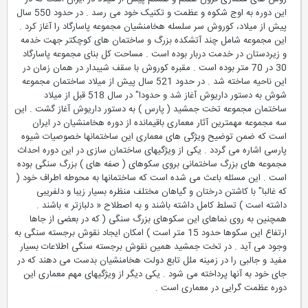
این دوره به اوج شکوه و عظمت و تکنیک خود می رسد . در حدود 550 سال
پیش از میلاد، کوروش سر سلسله هخامنشیان مجموعه پاسارگاد را آغاز کرد .
این مجموعه شامل چند آتشکده بزرگ و ساختمان های کوچکتر جهت خدمه
و زیردستان در خدمت دربار بوده است . مساحت کل بنای مجموعه پاسارگاد
30 در 70 متر بوده است . مقبره کوروش با سقف شیبدار در همان زمان در
این ناحیه ساخته شد . در حدود 521 سال پیش از میلاد ساختمان مجموعه
شوش به دستور داریوش آغاز شد و حدودا" در سال 518 قبل از میلاد
ساختمان مجموعه تخت جمشید ( پارس ) به دستور داریوش آغاز گشت . این
سه مجموعه مهمترین آثار معماری باقیمانده از دوره هخامنشیان در ایران
است که ضمن توضیح ویژگی های معماری این ساختمانها خصوصیات شیوه
پارسی اشاره می گردد . یکی از ویژگیهای ساختمان سازی در این دوره احداث
مجموعه های بزرگ ساختمانی بروی سکوهای ( صفه های ) بزرگ سنگی بوده
است . این مسئله باعث می شده است که ساختمانها به محوطه اطراف خود (
که غالبا" با کاشتن درختان و گیاهان مختلف منظره بسیار زیبا و دلفریبی
داشته است ) تسلط کامل داشته باشند و به اصطلاح « دلبازتر » باشند .
همچنین به روی نماهای این سکوهای بزرگ سنگی ( که در بعضی از جاها
ارتفاع این سکوها حدود 15 متر است ) امکان ایجاد نقوش برجسته سنگی به
وجود می آید . در تخت جمشید همین نقوش برجسته سنگی اطلاعات بسیار
مفید و جالبی را در زمینه ملل تابع دولت هخامنشیان بدست می دهند که در
جای خود به آنها پرداخته می شود . یکی دیگر از ویژگیهای مهم معماری این
دوره عظمت گرایی در معماری است .