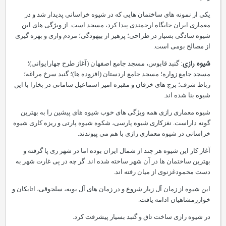
یکی از نمونه های ساختمان هایی که در شیوه خراسانی پدیدار شد و در
معماری ایران جایگاه ارجمندی پیدا کرد، مسجد است. از ویژگی های این
شیوه سادگی بسیار در طراحی؛ پرهیز از بیهودگی؛ مردم واری و بهره گیری
از مصالح بومی است.
شیوه رازی
: گنبد قابوس، مسجد جامع اصفهان (آغاز طرح چهارایوانی)؛
مسجد جامع زواره؛ مسجد جامع اردستان (افزوده ها)؛ گنبد سرخ مراغه؛
رباط شرف؛ برج های خرقان و مقبره امیر اسماعیل سامانی در بخارا با این
شیوه بنا شده اند.
شیوه معماری رازی همه ویژگی های خوب شیوه های پیشین را به بهترین
گونه داراست. نغزکاری شیوه پارسی، شکوه شیوه پارتی و ریزه کاری شیوه
خراسانی در شیوه معماری رازی با هم می پیوندند.
آغاز کار این شیوه هر چند از شمال ایران بوده اما در شهر ری پا گرفته و
بهترین ساختمان ها در آن شهر ساخته شده اند. گر چه در پی غارت شهر به
دست محمودغزنوی از میان رفته اند.
این شیوه از زمان آل زیار شروع و در زمان های آل بویه، سلجوقی، اتابکان و
خوارزمشاهیان ادامه یافت.
در شیوه رازی ساخت تاق و گنبد بسیار پیشرفت کرد.