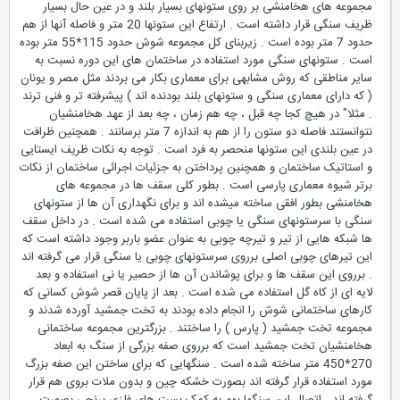
مجموعه های هخامنشی بر روی ستونهای بسیار بلند و در عین حال بسیار
ظریف سنگی قرار داشته است . ارتفاع این ستونها 20 متر و فاصله آنها از هم
حدود 7 متر بوده است . زیربنای کل مجموعه شوش حدود 115*55 متر بوده
است . ستونهای سنگی مورد استفاده در ساختمان های این دوره نسبت به
سایر مناطقی که روش مشابهی برای معماری بکار می بردند مثل مصر و یونان
( که دارای معماری سنگی و ستونهای بلند بودنده اند ) پیشرفته تر و فنی ترند
. مثلا" در هیچ کجا چه قبل ، چه هم زمان ، چه بعد از عهد هخامنشیان
نتوانستند فاصله دو ستون را از هم به اندازه 7 متر برسانند . همچنین ظرافت
در عین بلندی این ستونها منحصر به فرد است . توجه به نکات ظریف ایستایی
و استاتیک ساختمان و همچنین پرداختن به جزئیات اجرائی ساختمان از نکات
برتر شیوه معماری پارسی است . بطور کلی سقف ها در مجموعه های
هخامنشی بطور افقی ساخته میشده اند و برای نگهداری آن ها از ستونهای
سنگی با سرستونهای سنگی یا چوبی استفاده می شده است . در داخل سقف
ها شبکه هایی از تیر و تیرچه چوبی به عنوان عضو باربر وجود داشته است که
این تیرهای چوبی اصلی برروی سرستونهای چوبی یا سنگی قرار می گرفته اند
. برروی این سقف ها و برای پوشاندن آن ها از حصیر یا نی استفاده و بعد
لایه ای از کاه گل استفاده می شده است . بعد از پایان قصر شوش کسانی که
کارهای ساختمانی شوش را انجام داده بودند به تخت جمشید آورده شدند و
مجموعه تخت جمشید ( پارس ) را ساختند . بزرگترین مجموعه ساختمانی
هخامنشیان تخت جمشید است که برروی صفه بزرگی از سنگ به ابعاد
270*450 متر ساخته شده است . سنگهایی که برای ساختن این صفه بزرگ
مورد استفاده قرار گرفته اند بصورت خشکه چین و بدون ملات بروی هم قرار