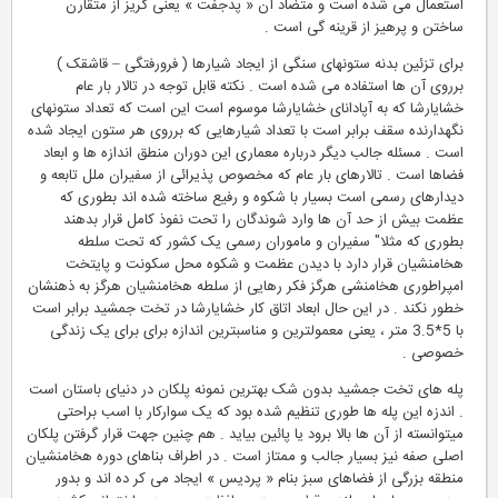
استعمال می شده است و متضاد آن « پدجفت » یعنی گریز از متقارن
ساختن و پرهیز از قرینه گی است .
برای تزئین بدنه ستونهای سنگی از ایجاد شیارها ( فرورفتگی – قاشقک )
برروی آن ها استفاده می شده است . نکته قابل توجه در تالار بار عام
خشایارشا که به آپادانای خشایارشا موسوم است این است که تعداد ستونهای
نگهدارنده سقف برابر است با تعداد شیارهایی که برروی هر ستون ایجاد شده
است . مسئله جالب دیگر درباره معماری این دوران منطق اندازه ها و ابعاد
فضاها است . تالارهای بار عام که مخصوص پذیرائی از سفیران ملل تابعه و
دیدارهای رسمی است بسیار با شکوه و رفیع ساخته شده اند بطوری که
عظمت بیش از حد آن ها وارد شوندگان را تحت نفوذ کامل قرار بدهند
بطوری که مثلا" سفیران و ماموران رسمی یک کشور که تحت سلطه
هخامنشیان قرار دارد با دیدن عظمت و شکوه محل سکونت و پایتخت
امپراطوری هخامنشی هرگز فکر رهایی از سلطه هخامنشیان هرگز به ذهنشان
خطور نکند . در این حال ابعاد اتاق کار خشایارشا در تخت جمشید برابر است
با 5*3.5 متر ، یعنی معمولترین و مناسبترین اندازه برای برای یک زندگی
خصوصی .
پله های تخت جمشید بدون شک بهترین نمونه پلکان در دنیای باستان است
. اندزه این پله ها طوری تنظیم شده بود که یک سوارکار با اسب براحتی
میتوانسته از آن ها بالا برود یا پائین بیاید . هم چنین جهت قرار گرفتن پلکان
اصلی صفه نیز بسیار جالب و ممتاز است . در اطراف بناهای دوره هخامنشیان
منطقه بزرگی از فضاهای سبز بنام « پردیس » ایجاد می کر ده اند و بدور