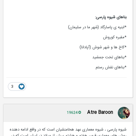
بناهای شیوه پارسی:
*ابنیه ی پاسارگاد (شهر ما در سلیمان)
*مقبره کوروش
*کاخ ها و شهر شوش (آپادانا)
*بناهای تخت جمشید
*بناهای نقش رستم
3
Atre Baroon
19624
شیوه پارسی ، شیوه معماری عهد هخامنشیان است که در واقع ادامه دهنده
روش های معماری قرون هفتم و هشتم پیش از میلاد در ایران است که در