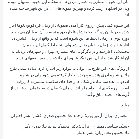
های این شیوه معماری به شمار می روند. خاستگاه این شیوه اصفهان نبوده
ولی در اصفهان رشد کرده و بهترین نمونه های آن در این شهر ساخته شده
اند.
این شیوه کمی پیش از روی کار آمدن صفویان از زمان قره‌قویون‌لوها آغاز
شده و در پایان روزگار محمدشاه قاجار، دوره نخست آن به پایان می رسد.
دوره دوم آن زمان انحطاط این شیوه است که در واقع از زمان افشاریان
آغاز شد و در زمان زندیان دنبال شد ولی انحطاط کامل آن از زمان
محمدشاه آغاز شد و در دگرگونی های معماری تهران و شهرهای نزدیک به
آن آشکار شد. و از آن پس دیگر شیوه ای جانشین شیوه اصفهانی نشد.
از ویژگی های این طرح می توان به موارد زیر اشاره کرد: ساده شدن طرح
ها؛ در شیوه آذری هندسه پیچیده به کار گرفته می شود ولی در شیوه
اصفهانی هندسه ساده و شکل ها و خط های شکسته بیشتر به کار رفته
است؛ بهره گیری از اندام ها و اندازه های یکسان در ساختمان؛ استفاده از
گونه های مختلف تاق و گنبد.
منابع:
- معماری ایران؛ آرتور پوپ؛ ترجمه غلامحسین صدری افشار؛ نشر اختران
- سبک شناسی معماری ایرانی؛ دکتر محمدکریم پیرنیا؛ تدوین دکتر
غلامحسین معماریان؛ نشرمعمار