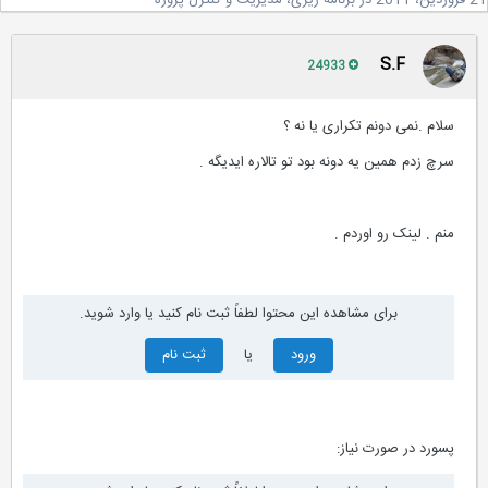
20
در
برنامه ریزی، مدیریت و کنترل پروژه
S.F
24933
سلام .نمی دونم تکراری یا نه ؟
سرچ زدم همین یه دونه بود تو تالاره ایدیگه .
منم . لینک رو اوردم .
برای مشاهده این محتوا لطفاً ثبت نام کنید یا وارد شوید.
ورود
یا
ثبت نام
پسورد در صورت نیاز: