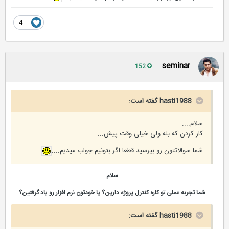
4
seminar
152
hasti1988 گفته است:
سلام....
کار کردن که بله ولی خیلی وقت پیش...
شما سوالاتتون رو بپرسید قطعا اگر بتونیم جواب میدیم....
سلام
شما تجربه عملی تو کاره کنترل پروژه دارین؟ یا خودتون نرم افزار رو یاد گرفتین؟
hasti1988 گفته است: