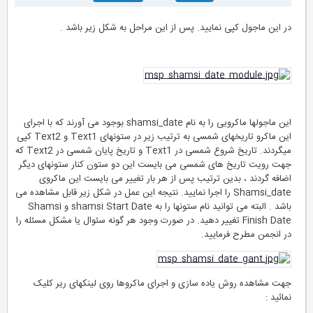
در این ماجول كپی نمایید. پس از این مراحل به شكل زیر باشد .
این ماجولها ماكرویی را به نام shamsi_date بوجود می آورند كه با اجرای
این ماكرو تاریخهای شمسی به ترتیب زیر در ستونهای Text1 و Text2 كپی
میگردند. تاریخ شروع شمسی در Text1 و تاریخ پایان شمسی در Text2 كه
جهت رویت تاریخ های شمسی می بایست این دو ستون کنار ستونهای دیگر
اضافه گردند ، بدین ترتیب پس از هر بار تغییر می بایست این ماكروی
Shamsi_date را اجرا نمایید. نتیجه این عمل در شكل زیر قابل مشاهده می
باشد . البته می توانید نام ستونها را به shamsi Start Date و Shamsi
Finish Date تغییر دهید. در صورت وجود هر گونه سئوال یا مشكل مسئله را
در انجمن مطرح فرمایید.
جهت مشاهده روش یاده سازی و اجرای ماکروها روی لینکهای ریر کلیک
نمائید :