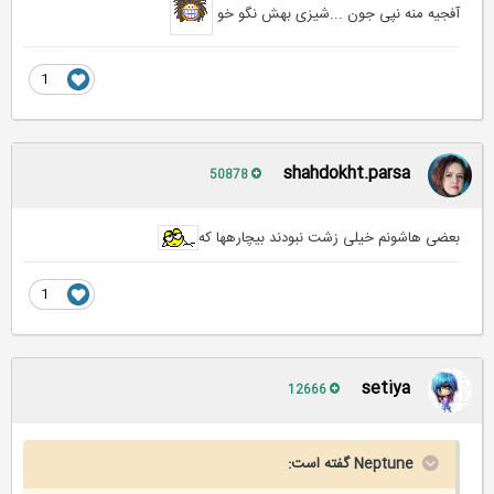
آفجیه منه نپی جون ...شیزی بهش نگو خو
1
shahdokht.parsa
50878
بعضی هاشونم خیلی زشت نبودند بیچارهها که
1
setiya
12666
Neptune گفته است: