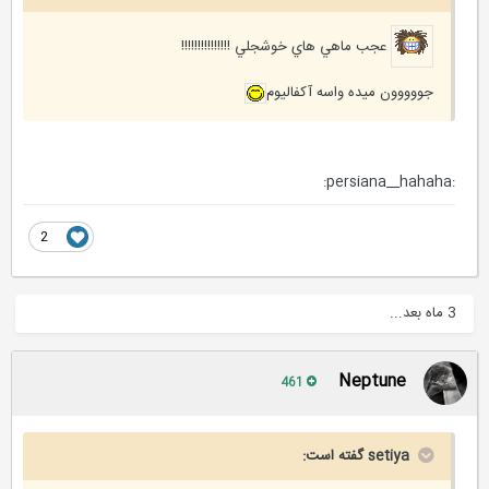
عجب ماهي هاي خوشجلي !!!!!!!!!!!!!!!
جووووون ميده واسه آكفاليوم
:persiana__hahaha:
2
3 ماه بعد...
Neptune
461
setiya گفته است: