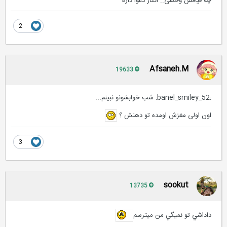
چه قیافش وحشی.. انگار دعوا داره
2
Afsaneh.M
19633
:banel_smiley_52: شب خوابشونو نبینم...
اون اولی مغزش اومده تو دهنش ؟
3
sookut
13735
داداشي تو نميگي من ميترسم