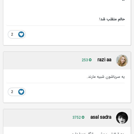
حالم منقلب شد
!
2
razi aa
253
يه سرياشون شبيه مارند.
2
asal sadra
3752