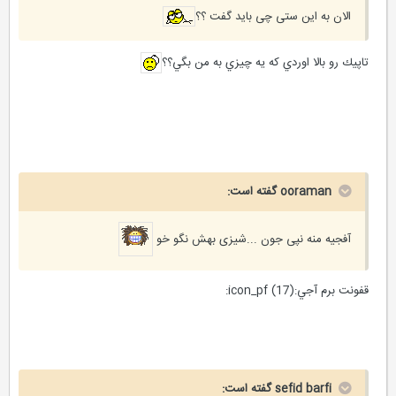
الان به این ستی چی باید گفت ؟؟
تاپيك رو بالا اوردي كه يه چيزي به من بگي؟؟
ooraman گفته است:
آفجیه منه نپی جون ...شیزی بهش نگو خو
قفونت برم آجي:icon_pf (17):
sefid barfi گفته است: