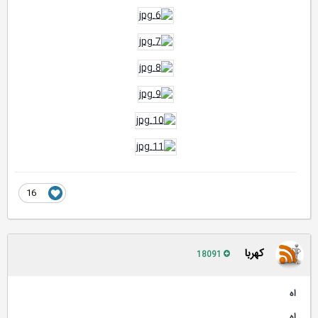
16
کهربا
18091
اه
اه