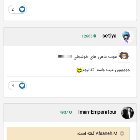
2
setiya
12666
عجب ماهي هاي خوشجلي !!!!!!!!!!!!!!!
جووووون ميده واسه آكفاليوم
4
Iman-Emperatour
4937
Afsaneh.M گفته است: