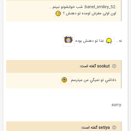
:banel_smiley_52: شب خوابشونو نبینم...
اون اولی مغزش اومده تو دهنش ؟
نه...
غذا تو دهنش بوده
sookut گفته است:
داداشي تو نميگي من ميترسم
:sorry:
setiya گفته است: