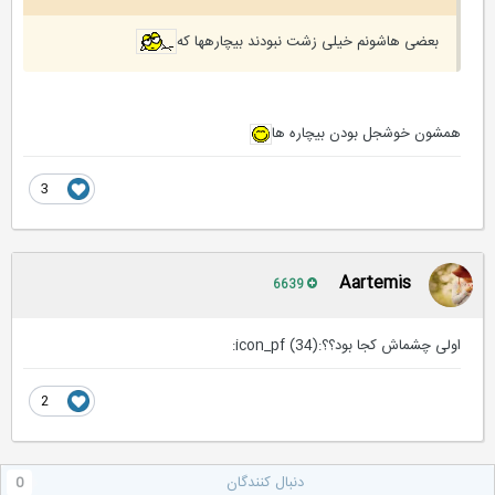
بعضی هاشونم خیلی زشت نبودند بیچارهها که
همشون خوشجل بودن بيچاره ها
3
Aartemis
6639
اولی چشماش کجا بود؟؟:icon_pf (34):
2
دنبال کنندگان
0