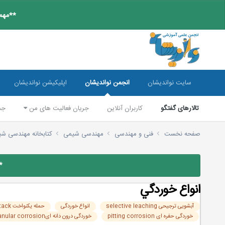
**مهم:
سایت نواندیشان
انجمن نواندیشان
اپلیکیشن نواندیشان
تالارهای گفتگو
کاربران آنلاین
جریان فعالیت های من
جس
صفحه نخست
فنی و مهندسی
مهندسی شیمی
کتابخانه مهندسی ش
*
انواع خوردگي
آبشویی ترجیحی selective leaching
انواع خوردگی
حمله یکنواخت uniform attack
خوردگی حفره ای pitting corrosion
خوردگی درون دانه ایintergranular corrosion