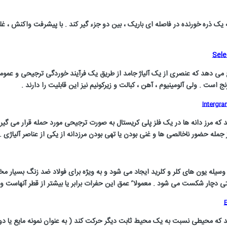
یک ذره خورنده در فاصله ای باریک ، بین دو جزء گیر کند . با پیشرفت واکنش ، غل
Sele
می دهد که عنصری از یک آلیاژ جامد از طریق یک فرآیند خوردگی ترجیحی و عموما ً
ج است . ولی آلومینیوم ، آهن ، کبالت و زیرکونیم نیز این قابلیت را دارند .
Intergra
 مرز دانه ها در یک فلز پلی کریستال به صورت ترجیحی مورد حمله قرار می گیرد .
جمله حضور ناخالصی ها و غنی بودن یا تهی بودن مرزدانه از یکی از عناصر آلیاژی .
ه وسیله یون های کلر و کلرید ایجاد می شود و به ویژه برای فولاد ضد زنگ بسیار
 دچار شکست می شود . معمولا ً عمق این حفرات برابر یا بیشتر از قطر آنهاست و 
E
ه محیطی نسبت به یک محیط ثابت دیگر حرکت کند ( به عنوان نمونه مایع یا دوغاب