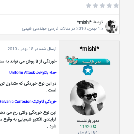
توسط
*mishi*
15 بهمن، 2010
در
مقالات فارسی مهندسی شیمی
*mishi*
ارسال شده در
15 بهمن، 2010
خوردگی از 8 روش می تواند به سطوح فلزی حمله کند . هشت دلیل موجه برای به کارگیری کامپوزیت ها در سازه های نظامی و غیرنظامی . این 8 روش عبارتند از :
حمله یکنواخت
Uniform Attack
در این نوع خوردگی که متداول تر
است .
خوردگی گالوانیک
Galvanic Corrosion
این نوع خوردگی وقتی رخ می دهد که 
فرایندی الکترو شیمیایی به وقوع م
مدیر بازنشسته
شود .
11920
3184 ارسال