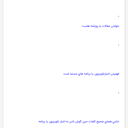
•
خواندن مقالات يا روزنامه هاست
•
فهميدن اخبارتلويزيون يا برنامه هاي مستند است
•
تداعي هجاي صحيح كلمات حين گوش دادن به اخبار تلويزيون يا برنامه