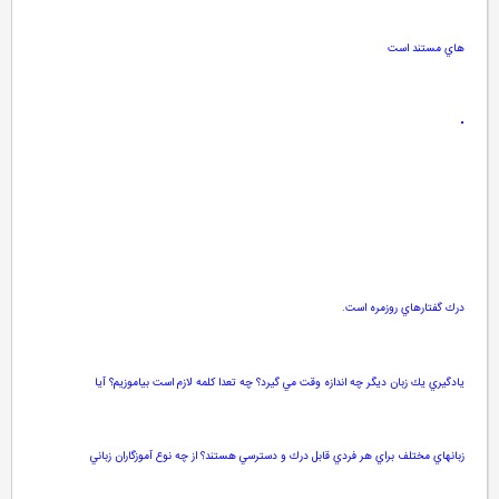
هاي مستند است
•
درك گفتارهاي روزمره است
.
يادگيري يك زبان ديگر چه اندازه وقت مي گيرد؟ چه تعدا كلمه لازم است بياموزيم؟ آيا
زبانهاي مختلف براي هر فردي قابل درك و دسترسي هستند؟ از چه نوع آموزگاران زباني