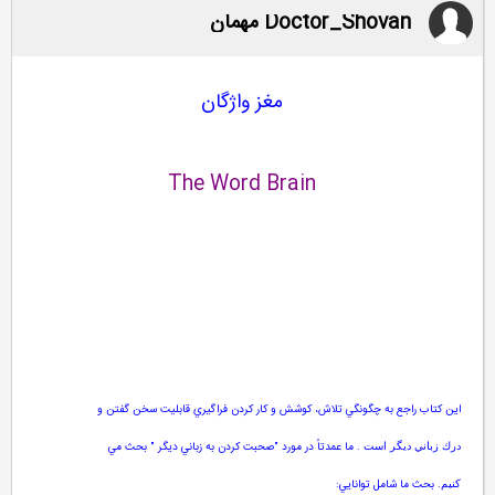
Doctor_Shovan مهمان
مغز واژگان
The Word Brain
اين كتاب راجع به چگونگي تلاش، كوشش و كار كردن فراگيري قابليت سخن گفتن و
.
ما عمدتاً در مورد
"
صحبت كردن به زباني ديگر
"
بحث مي
درك زباني ديگر است
.
بحث ما شامل توانايي
:
كنيم