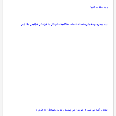
بايد اجتناب كنيم؟
اينها برخي پرسشهايي هستند كه شما هنگاميكه خودتان يا فرزندتان فراگيري يك زبان
جديد را آغاز مي كنيد، از خودتان مي پرسيد
.
كتاب مغزواژگان كه اثري از