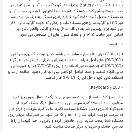
برسد ( هنگامی که Low Battery ظاهر گردید) سپس آن را شارژ کنید. در
ضمن جهت روشن کردن دستگاه همیشه ابتدا آداپتور را به برق سپس آن را
به دستگاه متصل کنید. دقت کنید کارکرد باتری بستگی به فرکانس پردازنده –
نور LCD و کارکرد درایوهای دستگاه دارد و زمانی که جهت کارکرد باتری ذکر
می شود برای بهترین شرایط (Standby) بوده و کارکرد واقعی باتری بر
اساس آمپر ساعت (mAh) و تعداد سلول های آن مشخص می شود.
▪ درایوها:
لنز (Optic) درایو ها بسیار حساس می باشند درایو نوت بوک برای خواندن
(DVD/CD) های اصل طراحی شده اند بنابراین اصراری در خواندن هر گونه
(DVD/CD) که به صورت غیر استاندارد و روی (DVD/CD) را به صورت پی
درپی انجام ندهید و حتما فواصل کوتاهی بین آنها قرار دهید. چنانچه از درایو
استفاده نمی کنید داخل آن (DVD/CD) قرار ندهید.
▪ LCD و Keyboard:
برای تمیز کردن فقط از مایعات مخصوص و یا یک دستمال بدون پرز کمی
مرطوب باشد استفاده کنید سپس آن را با دستمال دیگر خشک کنید. از
هیچگونه اسپری (حتی خشک) استفاده نکنید. دقت کنید مایعات و گردو غبار
به سرعت موجب خراب شدن Keyboard می شود. در صورتیکه مایعی روی
دستگاه شما ریخت سریعا آن را خاموش کرده و باتری را جدا کنید، آن را با
باد سرد خشک و سریعا به مرکز خدمات مراجعه کنید.