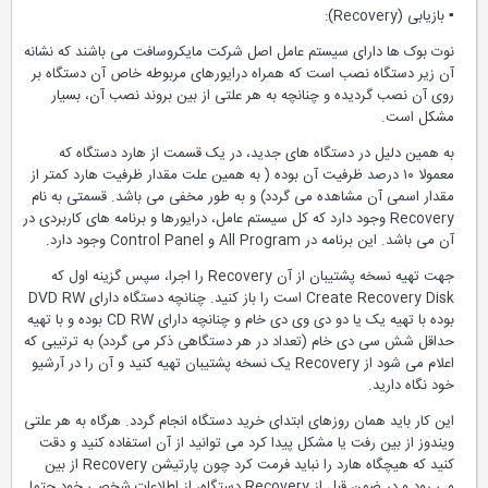
▪ بازیابی (Recovery):
نوت بوک ها دارای سیستم عامل اصل شرکت مایکروسافت می باشند که نشانه
آن زیر دستگاه نصب است که همراه درایورهای مربوطه خاص آن دستگاه بر
روی آن نصب گردیده و چنانچه به هر علتی از بین بروند نصب آن، بسیار
مشکل است.
به همین دلیل در دستگاه های جدید، در یک قسمت از هارد دستگاه که
معمولا ۱۰ درصد ظرفیت آن بوده ( به همین علت مقدار ظرفیت هارد کمتر از
مقدار اسمی آن مشاهده می گردد) و به طور مخفی می باشد. قسمتی به نام
Recovery وجود دارد که کل سیستم عامل، درایورها و برنامه های کاربردی در
آن می باشد. این برنامه در All Program و Control Panel وجود دارد.
جهت تهیه نسخه پشتیبان از آن Recovery را اجرا، سپس گزینه اول که
Create Recovery Disk است را باز کنید. چنانچه دستگاه دارای DVD RW
بوده با تهیه یک یا دو دی وی دی خام و چنانچه دارای CD RW بوده و با تهیه
حداقل شش سی دی خام (تعداد در هر دستگاهی ذکر می گردد) به ترتیبی که
اعلام می شود از Recovery یک نسخه پشتیبان تهیه کنید و آن را در آرشیو
خود نگاه دارید.
این کار باید همان روزهای ابتدای خرید دستگاه انجام گردد. هرگاه به هر علتی
ویندوز از بین رفت یا مشکل پیدا کرد می توانید از آن استفاده کنید و دقت
کنید که هیچگاه هارد را نباید فرمت کرد چون پارتیشن Recovery از بین
می رود و در ضمن قبل از Recovery دستگاه، از اطلاعات شخصی خود حتما