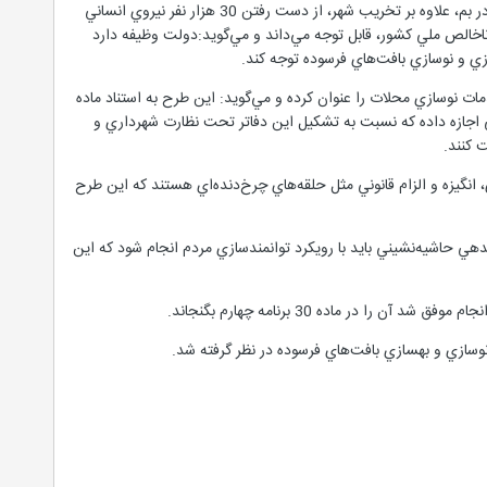
دكتر محمد آييني، معاون برنامه‌ريزي و توسعه سازمان عمران و بهسازي شهري، با ياد‌آوري زلزله بيش از شش‌ريشتري در بم، علاوه بر تخريب شهر، از دست رفتن 30 هزار نفر نيروي انساني
 ناخالص ملي كشور، قابل توجه مي‌داند و مي‌گويد:دولت وظيفه دارد
ازي و نوسازي بافت‌هاي فرسوده توجه كند.
ات نوسازي محلات را عنوان كرده و مي‌گويد: اين طرح به استناد ماده
 اجازه داده كه نسبت به تشكيل اين دفاتر تحت نظارت شهرداري و
 كنند.
مي‌داند و مي‌گويد: اعتمادسازي، انگيزه و الزام قانوني مثل حلقه‌هاي چرخ‌دنده‌اي هستند كه اين طرح
 فرسوده و ساماندهي حاشيه‌نشيني بايد با رويكرد توانمندسازي مردم انجام شود كه اين
ر ماده 30 برنامه چهارم بگنجاند.