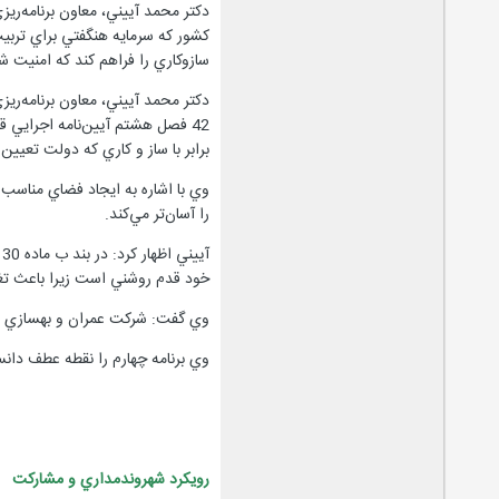
كشور كه سرمايه هنگفتي براي تربيت
سازوكاري را فراهم كند كه امنيت ش
دكتر محمد آييني، معاون برنامه‌ري
42 فصل هشتم آيين‌نامه اجرايي
برابر با ساز و كاري كه دولت تعيين
را آسان‌تر مي‌كند.
آ
خود قدم روشني است زيرا باعث تغ
وي گفت: شركت عمران و بهسازي براي گنجا
وي برنامه چهارم را نقطه عطف دانست و افزود: در قوانين بودجه سال‌هاي 84، 
رويكرد شهروندمداري و مشاركت