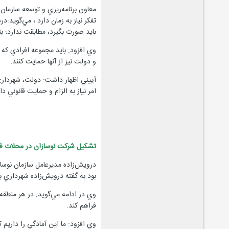
معاون برنامه‌ريزي و توسعه سازمان
تفكر نياز به زمان دارد ، مي‌گويد
بايد صورت بگيرد، مطابقت ندارد؛ بن
وي افزود: بايد مجموعه افرادي كه د
و دولت نيز از آنها حمايت كنند.
امر نياز به الزام و حمايت قانوني دا
تشكيل شركت نوسازان در محلات ف
بود.به گفته درويش‌زاده شهرداري ب
وي در ادامه مي‌گويد: در هر منطق
فراهم كند.
وي افزود: ما اين آمادگي را داريم