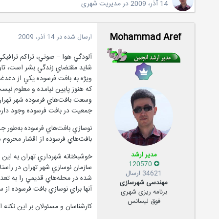
14 آذر، 2009
در
مدیریت شهری
Mohammad Aref
ارسال شده در
14 آذر، 2009
آلودگي هوا – صوتي، تراكم ترافيكي،
شايد مقتضاي زندگي بشر است، تاوق
ويژه به بافت فرسوده يكي از دغدغه
كه هنوز پايين نيامده و معلوم نيست
جمعيت در بافت فرسوده وجود دارد ك
نوسازي بافت‌هاي فرسوده به‌طور جد
بافت‌هاي فرسوده از اقشار محروم 
مدیر ارشد
خوشبختانه شهرداري تهران به اين 
120570
سازمان نوسازي شهر تهران در راستا
34621 ارسال
شده در محله‌هاي قديمي را به تعد
مهندسی شهرسازی
آنها براي نوسازي بافت فرسوده از س
برنامه ریزی شهری
فوق لیسانس
كارشناسان و مسئولان بر اين نكته 