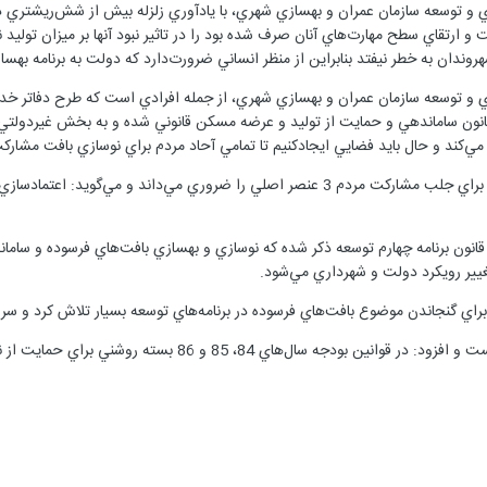
 و ارتقاي سطح مهارت‌هاي آنان صرف شده بود را در تاثير نبود آنها بر ميزان توليد
هروندان به خطر نيفتد بنابراين از منظر انساني ضرورت‌دارد كه دولت به برنامه بهس
زي و توسعه سازمان عمران و بهسازي شهري، از جمله افرادي است كه طرح دفاتر خدم
 قانون ساماندهي و حمايت از توليد و عرضه مسكن قانوني شده و به بخش غيردولتي
 مي‌كند و حال بايد فضايي ايجادكنيم تا تمامي آحاد مردم براي نوسازي بافت مشاركت
وي با اشاره به ايجاد فضاي مناسب براي جلب مشاركت مردم 3 عنصر اصلي را ضروري 
ييني اظهار كرد: در بند ب ماده 30 قانون برنامه چهارم توسعه ذكر شده كه نوسازي و بهسازي بافت‌هاي
يير رويكرد دولت و شهرداري مي‌شود.
ندن موضوع بافت‌هاي فرسوده در برنامه‌هاي توسعه بسيار تلاش كرد و سرانجام موفق شد آن را د
85 و 86 بسته روشني براي حمايت از نوسازي و بهسازي بافت‌هاي فرسوده در نظر گرفته شد.