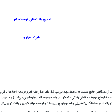
احياي بافت‌هاي فرسوده شهر
علیرضا قهاری
از ديدگاهي جامع نسبت به محيط مورد بررسي قرار داد، زيرا رابطه فقر و توسعه، اجبارها يا الز
تر از همه نيازهاي مربوط به فضاي زندگي (كه خود در يك مجموعه كامل نيازها جاي مي‌گيرد) و در
ر يك نظام هماهنگ برنامه‌ريزي و تصميم‌گيري براي رشد و توسعه مراكز شهري و بافت كهن پيش ب