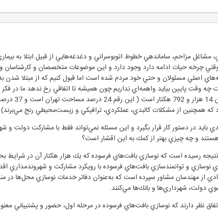
 مشاغل مزاحم، ساماندهي خطوط اتوبوسراني و دغدغه‌هايي از قبيل ابتلا به بيماري‌
تي چرخه حيات ادامه دارد وجود دارد و اين موضوعات متخصصان و كارشناسان و آحاد
‌هاي اصلي مسئولان و حتي خود مردم شده است اما قبول كنيم كه از مبتلا شدن به آ
 چه وقت پايين بيايد واهمه‌اي نداريم چون هميشه تا اتفاقي رخ ندهد ما در فكر علا
وسعت بافت‌ها
ه همچنين از مشكلات كالبدي، عملكردي، ترافيكي و زيست‌محيطي رنج مي‌برند) بناب
ي بايد در دستور كار قرار بگيرد و اين مسئله نمي‌تواند فقط با مشاركت دولت و شه
هستند و چه چيزي بهتر از كمك به اين اقشار است؟
نتيجه رسيده است كه نوسازي بافت‌هاي فرسوده كه يك هزار هكتار آن در شرايط بح
ي نوسازي و توانمند‌سازي‌ بافت‌هاي فرسوده با رويكرد مشاركت و شهروندمداري اق
ادي از مهندسان مشاور سپرده است كه به‌عنوان دفاتر خدمات نوسازي محل‌ها در م
وي دولت، شهرداري‌ها و بانك‌ها مي‌كنند.
اتفاق نظر دارند كه نوسازي بافت‌هاي فرسوده در مرحله اول، حضور و پشتيباني معن