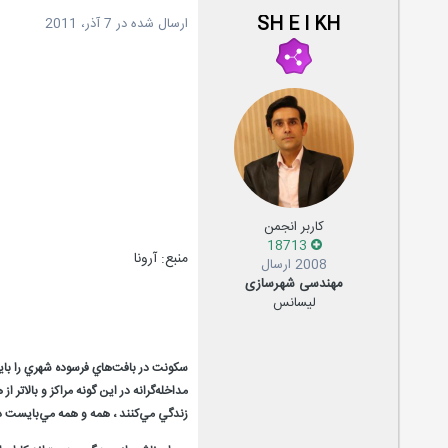
SH E I KH
ارسال شده در
7 آذر، 2011
کاربر انجمن
18713
منبع: آرونا
2008 ارسال
مهندسی شهرسازی
لیسانس
سكونت در بافت‌هاي فرسوده شهري را بايد 
مداخله‌گرانه در اين گونه مراكز و بالا
زندگي مي‌كنند ، همه و همه مي‌بايست د