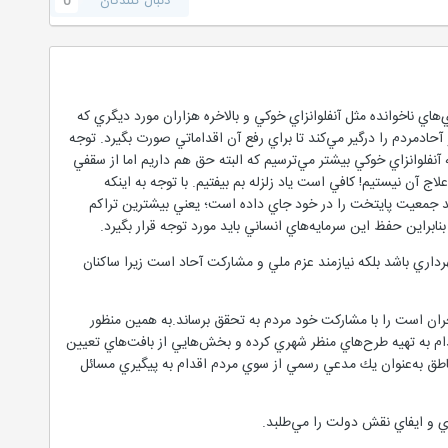
دنبال کنندگان
0
هاي ناخوانده مثل آنفلوانزاي خوكي و بالاخره هزاران مورد ديگري كه
‌مردم را درگير مي‌كند تا براي رفع آن اقداماتي صورت بگيرد. توجه
نفلوانزاي خوكي بيشتر مي‌ترسيم كه البته حق هم داريم اما از سقفي
ج آن نيستيم! كافي است ياد زلزله بم بيفتيم. با توجه به اينكه
ي فرسوده شهر تهران 14 هزار و 792 هكتار است ( اين رقم 24 درصد مساحت تهران است و 37 درصد جمعيت پايتخت را در خود جاي داده است؛ يعني بيشترين تراكم
راين حفظ اين سرمايه‌هاي انساني بايد مورد توجه قرار بگيرد.
رداري باشد بلكه نيازمند عزم ملي و مشاركت آحاد است زيرا ساكنان
ران است را با مشاركت خود مردم به تحقق برساند.به همين منظور
دام به تهيه طرح‌هاي منظر شهري كرده و بخش‌هايي از بافت‌هاي تعيين
ناطق به‌عنوان يك مدعي رسمي از سوي مردم اقدام به پيگيري مسائل
وي و ايفاي نقش دولت را مي‌طلبد.