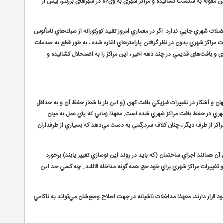
اين مقوله به شكست كشانيده و مراكز شهري به وي?ه در شهرهاي بزرگتر، بيش از
ات شهري جايي ندارد. اگر در معماري امروز تقليد كوركورانه از سبك‌هاي نامأنوس
ت مراكز شهري بدون در نظر گرفتن پارامترهاي اشاره شده ، به طور قطع به صدمات
ي و بافت‌هاي قديمي در چند دهه اخير ، اين مراكز را به اضمحلال كشانيده و
 پنهان و آشكار در تغييرات فيزيكي بافت كهن (و اين بار با شعار حفظ آن و به حداقل
شهري در حفظ بافت مراكز شهري شده است. معهذا زماني كه پاي عمل به ميان
اكز از طرف ديگر ، چنان كلاف سردرگمي به دست مي‌دهد كه بسياري از طرفداران
 همانند اجزاي ساختمان (كه بايد در روند اين نوسازي تغيير يابند) برخورد
ت و تغييرات مراكز شهري براي خود حق همه گونه مداخله قائلند . چه كسي حد اين
خود قرار دارند، معهذا مداخلات ناشيانه در جهت اصلاح وضع‌شان مي‌تواند به ناكامي