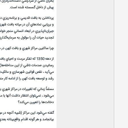
بحران ناشي از سردرگمي دست‌اندركاران ا
پيش از داخل گسسته شده است.
پرداختن به بافت قديمي و برنامه‌ريزي د
و برپايي نماد‌هاي آن در ميانه بافت‌ ش
جبران‌ناپذيري در ابعاد انساني منجر خوا
تجديد حيات آن را موكول به سرمايه‌گذاري
چرا ساكنين مراكز شهري و بافت كهن در 
از دهه 1350 كه تفكر مرمت و 
رسانيدن صدمات ناشي از اين مداخله‌ها)
مي‌آيد ، نقص قوانين شهرسازي و مالكيت 
رشد و توسعه بافت كهن را از ادامه كار م
مسلماً زماني كه تغييرات در مراكز شهري
مي‌شود ، نمي‌توان انتظار داشت آنها با 
دخالت‌ها را تعيين مي‌كند؟
گفته مي‌شود اين مراكز (شبيه آنچه در مور
بيانجامد و هر گونه اقدام واقع‌بينانه بعدي