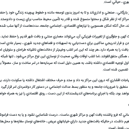
هري ، حياتي است.
كز بازرگاني ، صنعتي و اداري‌اند و تا به امروز بدون توسعه مانده و خطوط پيچيده زندگي خود را 
 مراكز كه از نظر شكل و محتوا منسوخ شده و قادر به تأمين محيط مناسب براي زيست و دادوستد س
ارند، حال آنكه امكان همسويي با نيازهاي اقتصادي ، اجتماعي جامعه، مدت‌هاست از آنها سلب شد
ث كهن و جلوگيري از تغييرات فيزيكي آن، مي‌تواند معماري سنتي و بافت شهر قديم را حفظ نمايد ،
كردن و فرار تدريجي ساكنين براي دست‌يابي به تسهيلات و فضاهاي جديد شهري ، بسيار عادي است
افت را به همراه دارد ،‌هر چند كه اين امر اغلب وخيم‌تر از دخالت‌هاي ناشيانه طراحان و متوليا
 همگان متفق‌القولند ،‌اما اغلب اوقات وقتي صحبت از نوسازي اين نوع مراكز مي‌شود ، تنها شبكه
ل توجيه اقتصادي داشته باشد، به همين دليل است كه سرمايه‌ها در امر ساخت و ساز ، معمولاً به
ب تضمين شده است.
 احتياجات اقشاري كه درون اين مراكز به داد و ستد و حرف مختلف اشتغال داشته يا سكونت دارند، 
 منطبق با ضروريات جامعه و به منظور بسط عدالت اجتماعي در دستور كار دولتمردان امر قرار گي
 خواهد بود، بلكه با اجراي برنامه‌هاي انديشمندانه از اين دست ، رونق اقتصادي را نيز به همراه خو
نساني كه فرو پاشنده بافت كهن و مراكز شهري ماست ، درست شناسايي نشود و يا به دست فراموشي
يم داشت، در حاليكه بافت‌هاي جديد داراي خيابانهاي عريض ، خانه‌هاي نوساز، مغازه‌ها و محل‌هاي
ن راه‌حل است.