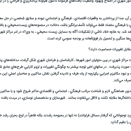
مور شهري در اصلاح وبهبود وضعيت بافت‌هاي فرسوده تاكنون هرگونه برنامه‌ريزي و طراحي را در 
ر آن، جدا از پرداختن به واقعيات اقتصادي ، فرهنگي و اجتماعي نبوده و سلايق شخصي در حل معضل
هري با فرهنگي متضاد فقط مي‌تواند تأسف‌برانگيز باشد، دخالت در مجموعه‌هاي زيست‌محيطي و باف
هد شد. به علاوه خلاء ناشي از تشكيلات آگاه به مسايل زيست محيطي ، به وي?ه در امر مراكز شهر
‌ها سنگين و تحميل بار فوق‌العاده بر بودجه عمومي كرده است.
مقابل تغييرات حساسيت دارند؟
احياي بافت مراكز شهري در بين متوليان امور شهرها ، كارشناسان و طراحان شهري شكل گرفت، مداخله‌هاي
 صورت پذيرفت . در سالهاي اخير توجه بيشتر به چگونگي تغييرات و لزوم كارايي طرح‌هاي جامع 
و نبود مكانيزم اجرايي يكپارچه از يك طرف و ناديده گرفتن نقش ساكنين و صاحبان اصلي اين مر
نصرف مي‌كند.
 بدون هماهنگي لازم و شناخت مراتب فرهنگي ، اجتماعي و اقتصادي حاكم شروع شود و با ساكنين آن
مداخله‌گرها مقابله نكنند و لااقل بي‌تفاوت بمانند . شهرسازان و متخصصان نوسازي، در مرمت باف
د نوجواناني كه گرفتار مسائل فراوانند) نه تنها در بحبوحه رشدند بلكه ظاهراً در اوج بحران رشد 
 را عقيم گذارد.