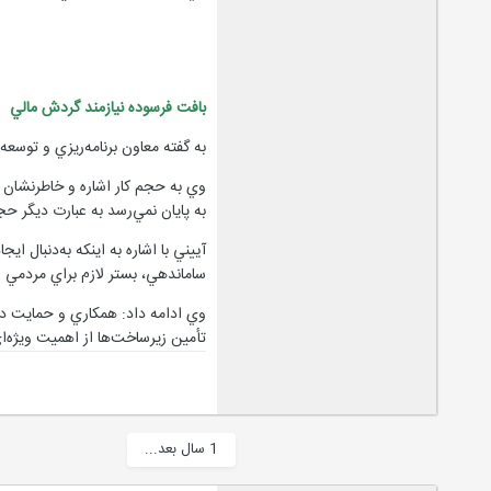
بافت فرسوده نيازمند گردش مالي
به گفته معاون برنامه‌ريزي و توسعه سا
به پايان نمي‌رسد به عبارت ديگر ح
آييني با اشاره به اينكه به‌دنبال 
ساماندهي، بستر لازم براي مردمي
وي ادامه داد: همكاري و حمايت دول
تأمين زيرساخت‌ها از اهميت ويژه‌ا
1 سال بعد...