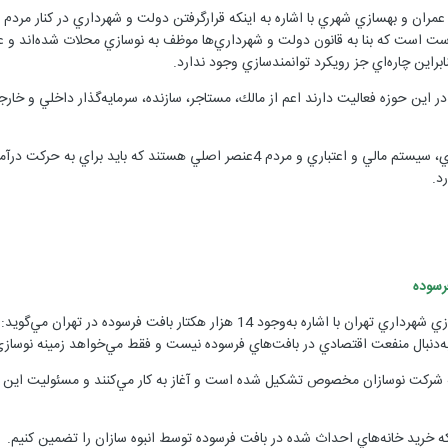
 عمران و بهسازي شهري با اشاره به اينكه قرار‌گرفتن دولت و شهرداري در كنار مرد
:درست است كه بنا به قانون دولت و شهرداري‌ها موظف به نوسازي محلات شده‌اند و ع
ابراين چاره‌اي جز رويكرد توانمندسازي وجود ندارد.
ر اين حوزه فعاليت دارند اعم از مالك، مستاجر، سازنده، سرمايه‌گذار داخلي و خارج
آييني اظهار داشت: دولت، شهرداري، سيستم مالي و اعتباري و مردم 4عنصر ا
رد.
رسوده
درويش‌زاده مديرعامل سازمان نوسازي شهرداري تهران با اشاره به‌وجود 14
ه‌دنبال منفعت اقتصادي در بافت‌هاي فرسوده نيست و فقط مي‌خواهد زمينه نوسازي د
ه شركت نوسازان مخصوص تشكيل شده است و آغاز به كار مي‌كنند و مسئوليت اين شر
 كه خريد خانه‌هاي احداث شده در بافت فرسوده توسط انبوه سازان را تضمين كنيم.