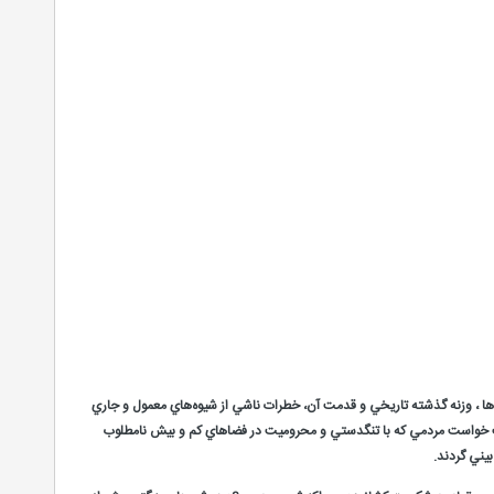
ام‌ها ، وزنه گذشته تاريخي و قدمت آن، خطرات ناشي از شيوه‌هاي معمول و جاري
 نهايت خواست مردمي كه با تنگدستي و محروميت در فضاهاي كم و بيش نامطلوب
يني گردند.