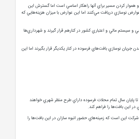
م و هموار كردن مسير براي آنها راهكار اساسي است اما گسترش اين
وارض نوسازي دريافت مي‌كنند اما اين عوارض با ميزان هزينه‌هايي كه
ي و سيستم مالي و اعتباري كشور در كنارهم قرار گيرند و شهرداري‌ها
صلي هستند كه بايد براي به حركت درآمدن جريان نوسازي بافت‌هاي فرسوده در كنار يكديگر قرار بگيرند اما اين
 هزار هكتار بافت فرسوده در تهران مي‌گويد: تا پايان سال تمام محلات فرسوده داراي طرح منظر شهري خواهند
ر اين بافت‌ها را فراهم كند.
كت اين است كه زمينه‌هاي حضور انبوه سازان در اين بافت‌ها را