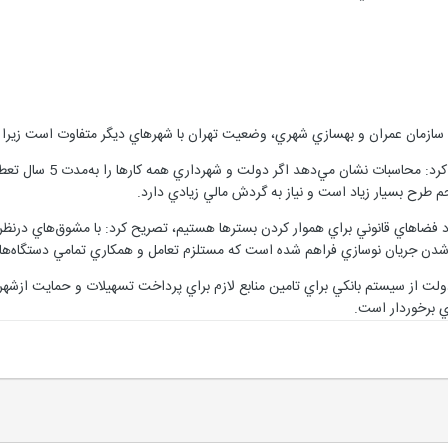
زمان عمران و بهسازي شهري، وضعيت تهران با شهرهاي ديگر متفاوت است زيرا برخي محدوده‌ها د
وي به حجم كار اشاره 
جم طرح بسيار زياد است و نياز به گردش مالي زيادي دارد.
ايجاد فضاهاي قانوني براي هموار كردن بسترها هستيم، تصريح كرد: با مشوق‌هاي در‌نظر
 شدن جريان نوسازي فراهم شده است كه مستلزم تعامل و همكاري تمامي دستگاه‌ها
ت از سيستم بانكي براي تامين منابع لازم براي پرداخت تسهيلات و حمايت ازشهردا
ي برخوردار است.