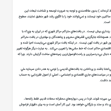
حفظ كرده‌اند ) بدون علاقه‌مندي و توجه به ضرورت توسعه و شناخت تبعات اين
اكنين خود نيستند و نمي‌توانند خود را با الگوي رشد شهر منطبق نمايند، سطوح
ه است.
 پنداري بيش نيست . در بافت‌هاي متراكم مراكز شهري كه در ايران به وي?ه با
. همچنانكه جايگزيني قشرهاي محروم و پناهندگان و مهاجران در بافت متراكم
ن امور شهر در بافت كهن نيست . در اينكه بافت مراكز شهري مي‌بايست احيا شده و
 اقتصادي حاكم است كه خط مشي‌ها را تعيين مي‌كند . به عبارت ديگر هرگونه تغيير
 دنبال بي‌دردسرترين و راحت‌الوصول‌ترين زمينه‌هاي ساخت گرايش دارند. چرا كه
بي‌اعتنا باشند و پرداختن به بافت‌هاي قديمي را نوعي به هدر دادن سرمايه ملي
رد و در سياست‌هاي جاري اقتصادي و اجتماعي ، اصلي از اصول فقرزدايي به حساب
اهد داشت.
 سپرده شوند، فردا در پس ديواره‌هاي محقرانه محلات قديم، فقط زاغه‌ها ،
 داد و ستد و بازرگاني خواهد بود. اين كار آسان است و به بيان دقيق‌تر فراموش