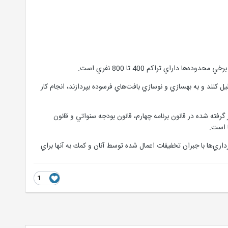
اراي تراكم 400 تا 800 نفري است.
و خاطرنشان كرد: محاسبات نشان مي‌دهد اگر دولت و شهرداري همه كارها را به‌مدت 5 سال تعطيل كنند و به بهسازي و نوسازي بافت‌هاي فرسوده بپردازند، انجام كار
 گرفته شده در قانون برنامه چهارم، قانون بودجه سنواتي و قانون
 است.
ري‌ها با جبران تخفيفات اعمال شده توسط آنان و كمك به آنها براي
1