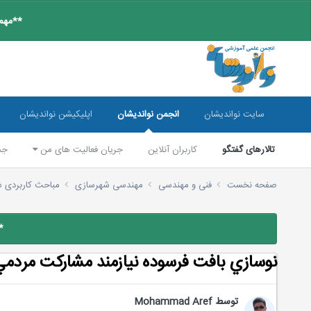
**مهم:
سایت نواندیشان
انجمن نواندیشان
اپلیکیشن نواندیشان
تالارهای گفتگو
کاربران آنلاین
جریان فعالیت های من
جس
صفحه نخست
فنی و مهندسی
مهندسی شهرسازی
مباحث کاربردی 
*
نوسازي بافت فرسوده نيازمند مشاركت مردمي
توسط
Mohammad Aref