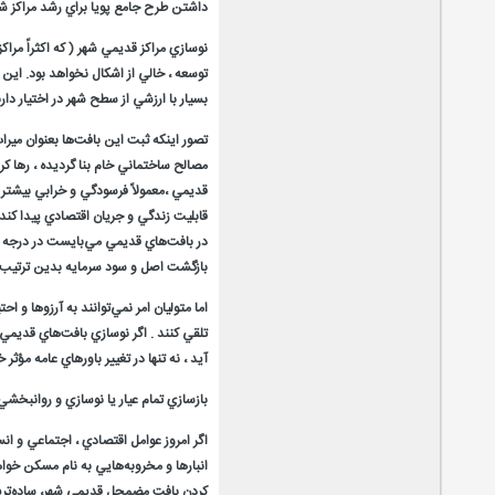
داشتن طرح جامع پويا براي رشد مراكز ش
نوسازي مراكز قديمي شهر ( كه اكثراً مرا
توسعه ، خالي از اشكال نخواهد بود. اين
بسيار با ارزشي از سطح شهر در اختيار د
تصور اينكه ثبت اين بافت‌ها بعنوان ميرا
مصالح ساختماني خام بنا گرديده ،‌ رها 
قديمي ،‌معمولاً فرسودگي و خرابي بيشتر ب
قابليت زندگي و جريان اقتصادي پيدا كند،
در بافت‌هاي قديمي مي‌بايست در درجه او
بازگشت اصل و سود سرمايه‌ بدين ترتي
اما متوليان امر نمي‌توانند به آرزوها و
تلقي كنند . اگر نوسازي بافت‌هاي قديمي
آيد ، نه تنها در تغيير باورهاي عامه مؤثر
بازسازي تمام عيار يا نوسازي و روانبخشي
اگر امروز عوامل اقتصادي ، اجتماعي و ا
انبارها و مخروبه‌هايي به نام مسكن خواه
كردن بافت مضمحل قديمي شهر، ساده‌تري