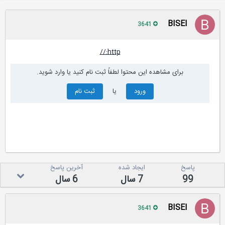
BISEl
3641
http://
برای مشاهده این محتوا لطفاً ثبت نام کنید یا وارد شوید.
ورود
یا
ثبت نام
پاسخ
ایجاد شده
آخرین پاسخ
99
7 سال
6 سال
BISEl
3641