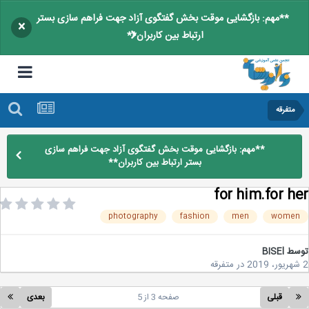
**مهم: بازگشایی موقت بخش گفتگوی آزاد جهت فراهم سازی بستر
×
ارتباط بین کاربران**
متفرقه
**مهم: بازگشایی موقت بخش گفتگوی آزاد جهت فراهم سازی
بستر ارتباط بین کاربران**
for him.for h
photography
fashion
men
wome
سط
BISEl
در
متفرقه
قبلی
صفحه 3 از 5
بعدی