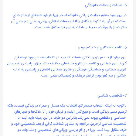
5- شرافت و اصالت خانوادگي
در اين مورد منظور نجابت و پاکي خانواده است. زيرا هر فرد شاخه‌اي از خانواده‌اي
است که در آن رشد کرده و تکامل يافته و صفات اخلاقي، روحي، عقلي و جسمي آن
خانواده از راه وراثت، محيط و عادات به اين فرد منتقل شده است.
6- تناسب، همتايي و هم کفو بودن
اين موارد از حساس‌ترين نکاتي هستند که بايد در انتخاب همسر مورد توجه قرار
گيرند. اين همتايي و تناسب از نظر و جنبه‌هاي مختلف مانند ميزان پايبندي به مسائل
شرعي، همتايي و هماهنگي فرهنگي و فکري، همتايي اخلاقي و پايبندي به آداب
اخلاقي و هم کفو بودن از نظر فرهنگ و تحصيلات علمي است.
7- شخصيت شناسي
با توجه به اينکه انتخاب همسر تنها انتخاب يک همدل و همراه در زندگي نيست، بلکه
ترسيم مسير زندگي است و هيچ‌کس آينده و فرداي خود را با ملاک‌ها و معيارهاي
احساسي و مقطعي پيوند نمي‌زند، بنابراين دو طرف در اين زمينه بايد ابتدا با
شخصيت شناسي از طريق مراجعه به مشاور، شناخت کافي از بعد شخصيتي خود و
طرف مقابل پيدا کنند. زيرا در واقع بررسي ويژگي‌هاي شخصيتي و تشابهات دو