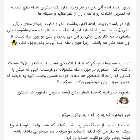
هیچ ارتباط ایده آلی بین دو نفر وجود نداره بلکه بهترین رابطه برای کسانیه
که کمترین اختلاف رو با هم دارن از نظر عقاید و سلیقه ها.
باید در راستای بهبود رابطه قدم برداشت. آخر و عاقبت ازدواج موفق ، یکی
شدن 2 نفره!!! یعنی اینکه باید این اختلاف سلیقه ها و کلا معیارهاشونو خیلی
منطقی با هم کنار بیان. یکی رو این می پذیره و یکی رو اون. قرار نیست از
اول همه مثل هم باشند.. زیرا هیچ رابطه ایده آلی در واقع وجود ندارد.
در مورد معیارها اینم بگم که شرایط اقتصادی فقط میتونه کمتر از 5% اهمیت
داشته باشه.. منظورم در مورد رابطه عشقولانه دوطرفست. اینی که میگن با
کسایی که از لحاظ اقتصادی هم سطح خودت هستن وصلت کنید یه حرفیه که
بعضیها میزنن ولی خودشون درکش نمیکنن!!!!
منظورم هموناییه که فقط شعار میدن (همه میدونن منظورم کیا هستن
)
من خودم از تجربه ای که دارم براتون میگم.
یه انتخاب خوب از یه نگاه شروع میشه.. کما اینکه همه روابط از اونجا شروع
میشه. به نظر من اگه 60% از عقاید دو طرف با هم همخوانی داشته باشه
میشه روش برای موفقیت حساب باز کرد.