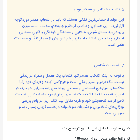
6- تناسب، همتايي و هم کفو بودن
اين موارد از حساس‌ترين نکاتي هستند که بايد در انتخاب همسر مورد توجه
قرار گيرند. اين همتايي و تناسب از نظر و جنبه‌هاي مختلف مانند ميزان
پايبندي به مسائل شرعي، همتايي و هماهنگي فرهنگي و فکري، همتايي
اخلاقي و پايبندي به آداب اخلاقي و هم کفو بودن از نظر فرهنگ و تحصيلات
علمي است.
7- شخصيت شناسي
با توجه به اينکه انتخاب همسر تنها انتخاب يک همدل و همراه در زندگي
نيست، بلکه ترسيم مسير زندگي است و هيچ‌کس آينده و فرداي خود را با
ملاک‌ها و معيارهاي احساسي و مقطعي پيوند نمي‌زند، بنابراين دو طرف در
اين زمينه بايد ابتدا با شخصيت شناسي از طريق مراجعه به مشاور، شناخت
کافي از بعد شخصيتي خود و طرف مقابل پيدا کنند. زيرا در واقع بررسي
ويژگي‌هاي شخصيتي و تشابهات دو خانواده در همسر گزيني بسيار مهم و
ضروري است.
کسی میتونه با دلیل این بند رو توضیح بده!!!!
که واقعا چقدر سن ازدواج مهمه!!!1