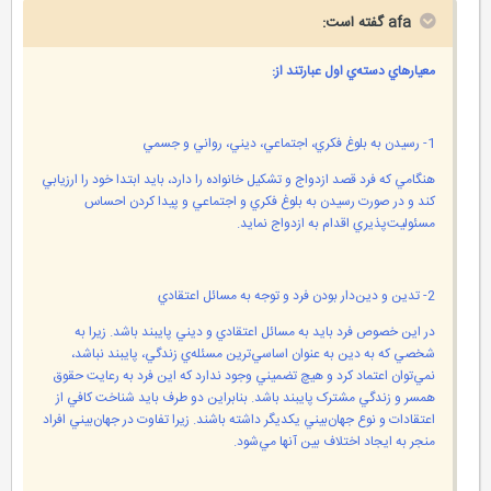
afa گفته است:
معيارهاي دسته‌ي اول عبارتند از:
1- رسیدن به بلوغ فکري، اجتماعي، ديني، رواني و جسمي
هنگامي که فرد قصد ازدواج و تشکيل خانواده را دارد، بايد ابتدا خود را ارزيابي
کند و در صورت رسيدن به بلوغ فکري و اجتماعي و پيدا کردن احساس
مسئوليت‌پذيري اقدام به ازدواج نمايد.
2- تدين و دين‌دار بودن فرد و توجه به مسائل اعتقادي
در اين خصوص فرد بايد به مسائل اعتقادي و ديني پايبند باشد. زيرا به
شخصي که به دين به عنوان اساسي‌ترين مسئله‌ي زندگي، پايبند نباشد،
نمي‌توان اعتماد کرد و هيچ تضميني وجود ندارد که اين فرد به رعايت حقوق
همسر و زندگي مشترک پايبند باشد. بنابراين دو طرف بايد شناخت کافي از
اعتقادات و نوع جهان‌بيني يکديگر داشته باشند. زيرا تفاوت در جهان‌بيني افراد
منجر به ايجاد اختلاف بين آنها مي‌شود.