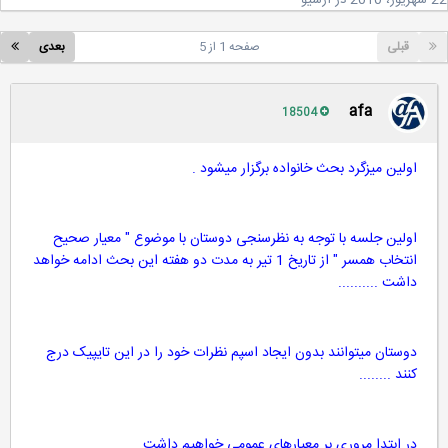
2
در
آرشیو
قبلی
صفحه 1 از 5
بعدی
afa
18504
اولین میزگرد بحث خانواده برگزار میشود .
اولین جلسه با توجه به نظرسنجی دوستان با موضوع " معیار صحیح
انتخاب همسر " از تاریخ 1 تیر به مدت دو هفته این بحث ادامه خواهد
داشت ..........
دوستان میتوانند بدون ایجاد اسپم نظرات خود را در این تایپیک درج
کنند ........
در ابتدا مروری بر معیارهای عمومی خواهیم داشت ....