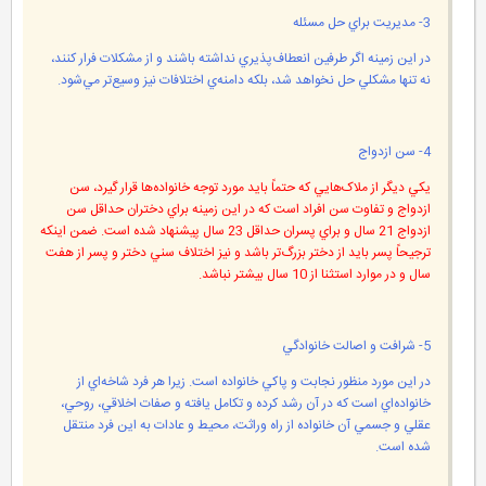
3- مديريت براي حل مسئله
در اين زمينه اگر طرفين انعطاف‌پذيري نداشته باشند و از مشکلات فرار کنند،
نه تنها مشکلي حل نخواهد شد، بلکه دامنه‌ي اختلافات نيز وسيع‌تر مي‌شود.
4- سن ازدواج
يکي ديگر از ملاک‌هايي که حتماً بايد مورد توجه خانواده‌ها قرار گيرد، سن
ازدواج و تفاوت سن افراد است که در اين زمينه براي دختران حداقل سن
ازدواج 21 سال و براي پسران حداقل 23 سال پيشنهاد شده است. ضمن اينکه
ترجيحاً پسر بايد از دختر بزرگ‌تر باشد و نيز اختلاف سني دختر و پسر از هفت
سال و در موارد استثنا از 10 سال بيشتر نباشد.
5- شرافت و اصالت خانوادگي
در اين مورد منظور نجابت و پاکي خانواده است. زيرا هر فرد شاخه‌اي از
خانواده‌اي است که در آن رشد کرده و تکامل يافته و صفات اخلاقي، روحي،
عقلي و جسمي آن خانواده از راه وراثت، محيط و عادات به اين فرد منتقل
شده است.