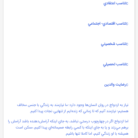
¢
تناسب اعتقادي
¢
تناسب اقتصادي- اجتماعي
¢
تناسب شخصيتي
¢
تناسب تحصيلي
¢
رضايت والدين
نياز به ازدواج در روان انسان‌ها وجود دارد؛ ما نيازمند به زندگي با جنس مخالف
هستيم؛ نيازمند آنيم كه تا زماني كه زنده‌ايم از تنهايي نجات پيدا كنيم.
اما ازدواج اگر در چهارچوب درستي نباشد، به جاي اينكه آرامش‌دهنده باشد آرامش را
برهم مي‌زند و يا به جاي اينكه با كسي رابطه صميمانه‌اي پيدا كنيم، ممكن است
هميشه با او زندگي كنيم، اما كاملا تنها باشيم.