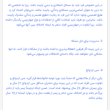
در اين خصوص فرد بايد به مسائل اعتقادي و ديني پايبند باشد. زيرا به شخصي که
به دين به عنوان اساسي‌ترين مسئله‌ي زندگي، پايبند نباشد، نمي‌توان اعتماد کرد و
هيچ تضميني وجود ندارد که اين فرد به رعايت حقوق همسر و زندگي مشترک پايبند
باشد. بنابراين دو طرف بايد شناخت کافي از اعتقادات و نوع جهان‌بيني يکديگر داشته
باشند. زيرا تفاوت در جهان‌بيني افراد منجر به ايجاد اختلاف بين آنها مي‌شود.
3- مديريت براي حل مسئله
در اين زمينه اگر طرفين انعطاف‌پذيري نداشته باشند و از مشکلات فرار کنند، نه تنها
مشکلي حل نخواهد شد، بلکه دامنه‌ي اختلافات نيز وسيع‌تر مي‌شود.
4- سن ازدواج
يکي ديگر از ملاک‌هايي که حتماً بايد مورد توجه خانواده‌ها قرار گيرد، سن ازدواج و
تفاوت سن افراد است که در اين زمينه براي دختران حداقل سن ازدواج 21 سال و
براي پسران حداقل 23 سال پيشنهاد شده است. ضمن اينکه ترجيحاً پسر بايد از دختر
بزرگ‌تر باشد و نيز اختلاف سني دختر و پسر از هفت سال و در موارد استثنا از 10 سال
بيشتر نباشد.