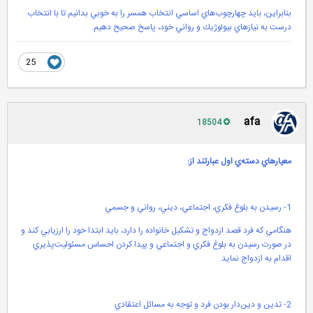
بنابراين، بايد چهارچوب‌هاي اساسي انتخاب همسر را به خوبي بدانيم تا با انتخاب
درست به نيازهاي بيولوژيك و رواني خود، پاسخ صحيح دهيم.
25
afa
18504
معيارهاي دسته‌ي اول عبارتند از:
1- رسیدن به بلوغ فکري، اجتماعي، ديني، رواني و جسمي
هنگامي که فرد قصد ازدواج و تشکيل خانواده را دارد، بايد ابتدا خود را ارزيابي کند و
در صورت رسيدن به بلوغ فکري و اجتماعي و پيدا کردن احساس مسئوليت‌پذيري
اقدام به ازدواج نمايد.
2- تدين و دين‌دار بودن فرد و توجه به مسائل اعتقادي