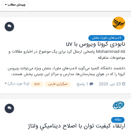
چیدمان مطالب
لامپ‌های ماوراء بنفش
نابودی کرونا ویروس با uv
Mohammad-Ali
پاسخی ارسال کرد برای یک موضوع در
اخبارو مقالات و
موضوعات متفرقه
دانشمند دانشگاه کلمبیا می‌گوید لامپ‌های ماوراء بنفش ویژه می‌توانند ویروس
کرونا را که در هوای بیمارستان‌ها، مدارس و مراکز این چنینی پخش هستند،
نابود کند. دانشمندان در حال مطالعه نوع خاصی از نور ماوراء بنفش، معروف به
(و 9 مورد دیگر)
23 تیر، 2020
1 پاسخ
خبرگزاری فارس
uvc
نور دور UVC هستند که می‌تواند میکروب و ویروس‌ها را بدون نفوذ به پوست
انسان نابود...
مقاله
ارتقاء كيفيت توان با اصلاح ديناميكي ولتاژ