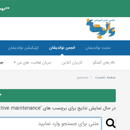
**مهم:
سایت نواندیشان
انجمن نواندیشان
اپلیکیشن نواندیشان
تالارهای گفتگو
کاربران آنلاین
جریان فعالیت های من
جس
صفحه نخست
جستجو
*
در حال نمایش نتایج برای برچسب های 'proactive maintenance'.