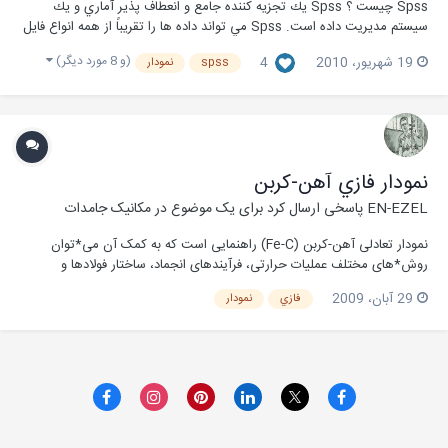
Spss چيست ؟ Spss يك تجزيه كننده جامع و انعطاف پذير آماري و يك
سيستم مديریت داده است. Spss مي تواند داده ها را تقريباً از همه انواع فايل
ها بگيرد و از آنها در توليد گزارش هاي جدول بندي شده ،نقشه ها ،نقشه
(و 8 مورد دیگر)
19 شهریور، 2010
4
spss
نمودار
پخش/ توزيع و روند/ توسعه ،آمارهاي توصيفي و تجزيه و تحليل آماري جريان
پيچيده و رفتار مركب داده ه...
نمودار فازي آهن-کربن
EN-EZEL
پاسخی ارسال کرد برای یک موضوع در
مکانیک جامدات
نمودار تعادلی آهن-کربن (Fe-C) راهنمایی است که به کمک آن می*توان
روش*های مختلف عملیات حرارتی، فرآیندهای انجماد، ساختار فولادها و
چدن*ها و... را بررسی کرد. قسمتی از این نمودار که در متالورژی اهمیت
29 آبان، 2009
فازي
نمودار
بیشتری دارد، قسمت آهن-کاربیدآهن (سمنتیت) است. چون کاربید آهن یک
ترکیب شبه*پایدار است، بنابراین دیاگرام...