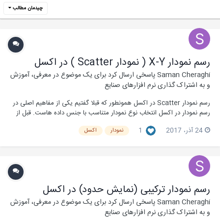
چیدمان مطالب
رسم نمودار X-Y ( نمودار Scatter ) در اکسل
Saman Cheraghi
پاسخی ارسال کرد برای یک موضوع در
معرفی، آموزش
و به اشتراک گذاری نرم افزارهای صنایع
رسم نمودار Scatter در اکسل همونطور که قبلا گفتیم یکی از مفاهیم اصلی در
رسم نمودار در اکسل انتخاب نوع نمودار متناسب با جنس داده هاست. قبل از
رسم نمودار Scatter باید بدونیم روی چی میخوایم تمرکز کنیم و هدفمون از
24 آذر، 2017
1
نمودار
اکسل
رسم نمودار روی این داده ها چی هست. با توجه به این نکته و شناخت انواع
نمودار، می تونیم نمود...
رسم نمودار ترکیبی (نمایش حدود) در اکسل
Saman Cheraghi
پاسخی ارسال کرد برای یک موضوع در
معرفی، آموزش
و به اشتراک گذاری نرم افزارهای صنایع