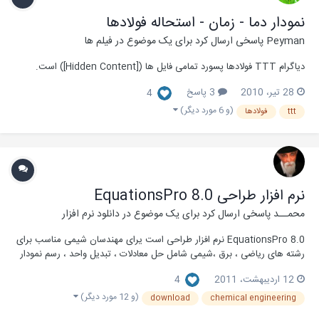
نمودار دما - زمان - استحاله فولادها
Peyman
پاسخی ارسال کرد برای یک موضوع در
فیلم ها
دیاگرام TTT فولادها پسورد تمامی فایل ها ([Hidden Content]) است.
28 تیر، 2010
3 پاسخ
4
(و 6 مورد دیگر)
ttt
فولادها
نرم افزار طراحی EquationsPro 8.0
محمــد
پاسخی ارسال کرد برای یک موضوع در
دانلود نرم افزار
EquationsPro 8.0 نرم افزار طراحی است یرای مهندسان شیمی مناسب برای
رشته های ریاضی ، برق ،شیمی شامل حل معادلات ، تبدیل واحد ، رسم نمودار
با Zgraphs. و ...
12 اردیبهشت، 2011
4
(و 12 مورد دیگر)
download
chemical engineering