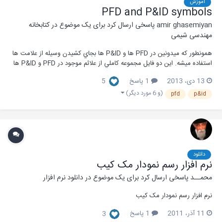
آموزش
PFD and P&ID symbols
amir ghasemiyan
پاسخی ارسال کرد برای یک موضوع در
کتابخانه
مهندسی شیمی
همونطور كه ميدونين در PFD ها و P&ID ها بجاي كشيدن وسيله از علامت ها
استفاده ميشه. اين دو فايل مجموعه كاملي از علائم موجود در PFD و P&ID ها
است. اميدوارم مفيد باشه p&id sym1 Model 2.pdf p&id sym1 Model
13 دی، 2013
1 پاسخ
5
3.pdf
(و 6 مورد دیگر)
pfd
p&id
دانلود
نرم افزار رسم نمودار مک کیب
محمــد
پاسخی ارسال کرد برای یک موضوع در
دانلود نرم افزار
نرم افزار رسم نمودار مک کیب
11 آذر، 2011
1 پاسخ
3