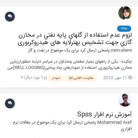
مقاله
لزوم عدم استفاده از گلهاي پايه نفتي در مخازن
گازي جهت تشخیص بهترلایه های هیدروکربوری
mim-shimi
پاسخی ارسال کرد برای یک موضوع در
نفت و گاز
چکیده : یکی از راههای بسیار مطمئن ومتداول در سراسر دنیا,به منظورارزیابی
مخازن هیدروکربوری, استفاده از نمودارهای چاه پیمایی(WELL LOGGING)می
باشد.ازطریق همین نمودارها, پارامترهاي اصلي ارزيابي مخزن,شامل : تعيين
(و 1 مورد دیگر)
11 مهر، 2010
مقاومت القایی dil
نمودار
نوع سنگ (Lithology)، تخلخل (Porosity)، اشباع هيدروكربور
(Saturation) وتاحدودی ضخامت لايه (...
آموزش نرم افزار Spss
Mohammad Aref
پاسخی ارسال کرد برای یک موضوع در
مقالات نرم
افزاری