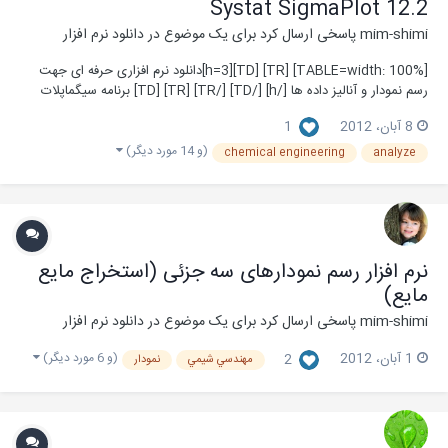
Systat SigmaPlot 12.2
mim-shimi
پاسخی ارسال کرد برای یک موضوع در
دانلود نرم افزار
[TABLE=width: 100%] [TR] [TD][h=3]دانلود نرم افزاری حرفه ای جهت
رسم نمودار و آنالیز داده ها [/h] [/TD] [/TR] [TR] [TD] برنامه سیگماپلات
یک برنامه کاملا حرفه ای جهت رسم نمودار و آنالیز داده ها می باشد که در
8 آبان، 2012
1
مقایسه با برنامه Excel بسیا...
(و 14 مورد دیگر)
chemical engineering
analyze
نرم افزار رسم نمودارهای سه جزئی (استخراج مایع
مایع)
mim-shimi
پاسخی ارسال کرد برای یک موضوع در
دانلود نرم افزار
(و 6 مورد دیگر)
1 آبان، 2012
2
مهندسي شيمي
نمودار