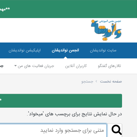
**مهم:
سایت نواندیشان
انجمن نواندیشان
اپلیکیشن نواندیشان
تالارهای گفتگو
کاربران آنلاین
جریان فعالیت های من
جس
صفحه نخست
جستجو
*
در حال نمایش نتایج برای برچسب های 'میخواد'.