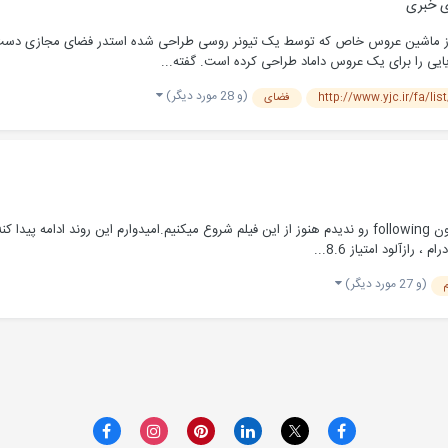
 خبری
ن ماشین عروس + تصاویر [/h] عکس هایی از ماشین عروس خاص که توسط یک تیونر روسی طراحی شده استدر ف
ایی را برای یک عروس داماد طراحی کرده است. گفته...
(و 28 مورد دیگر)
http://www.yjc.ir/fa/li
فضای
البته دوست داشتم فیلم های نولان رو به ترتیب بریم جلو اما چون following رو ندیدم هنوز از این فیلم شروع میک
(و 27 مورد دیگر)