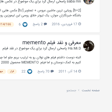
saba mn
پاسخی ارسال کرد برای یک موضوع در
عکس های
[h=2] رویایی تری
باشگاه خبرنگاران جوان، یک تیونر خلاق روسی این لیموزین روی
17 فروردین، 2016
2 پاسخ
6
st/14/166
معرفی و نقد فیلم memento
Ha.Mi.D
پاسخی ارسال کرد برای یک موضوع در
نقد فیلم
کنیم به کمک دوستان و اما فیلم: MEMENTO محصول 2000 درام ، رازآلود امتیاز 8.6...
14 آذر، 2011
70 پاسخ
22
قرار
مهم
صفحه نخست
جستجو