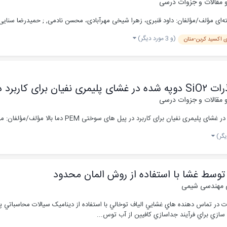
 مقالات و جزوات درسی
قنبری، زهرا شیخی مهرآبادی، محسن نادمی, ; حمیدرضا سنایی پور , ; آبتین عبادی عموقین, ; عبدالرضا مقدسی, ; علی کار
(و 3 مورد دیگر)
 اکسید کربن-متان
پیل های سو
 مقالات و جزوات درسی
توسط غشا با استفاده از روش المان محدود
ی مهندسی شیمی
ت در تماس دهنده هاي غشايي الياف توخالي با استفاده از ديناميک سيالات محاسباتي پ
ازي براي فرآيند جداسازي کافيين از آب توس...