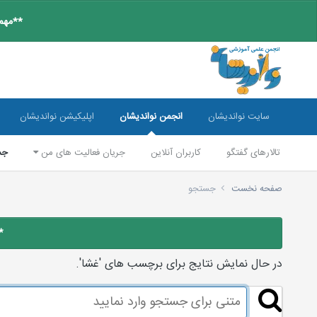
**مهم:
سایت نواندیشان
انجمن نواندیشان
اپلیکیشن نواندیشان
تالارهای گفتگو
کاربران آنلاین
جریان فعالیت های من
جس
صفحه نخست
جستجو
*
در حال نمایش نتایج برای برچسب های 'غشا'.