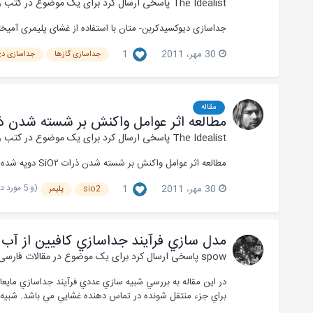
The Idealist
پاسخی ارسال کرد برای یک موضوع در
کتب و
جداسازی دیوکسیدکربن- متان با استفاده از غشای پلیمری آمیخته‌ای مؤلف/مؤلفان: داود 
30 مهر، 2011
1
جداسازی گازها
جداسازی دی
مقاله
مطالعه اثر عوامل واکنش بر شسته شدن ذرات SiO۲ دوپه شده در غشای پلیمری نفیان برای کاربرد در 
The Idealist
پاسخی ارسال کرد برای یک موضوع در
کتب و
مطالعه اثر عوامل واکنش بر شسته شدن ذرات SiO۲ دوپه شده در غشای پلیمری نفیان برای کاربرد در پیل های سوختی PEM دما بالا مؤلف/مؤلفان: مهدی امجدی , ; سوسن روشن ضمیر, ; محمد حسن ایکانی, ;
(و 5 مورد دیگر)
30 مهر، 2011
1
sio2
پلیمر
مدل سازي فرآيند جداسازي کافيين از آب 
spow
پاسخی ارسال کرد برای یک موضوع در
مقالات فارس
در اين مقاله به بررسي شبيه سازي عددي فرآيند جداسازي مايعا
براي جزء منتقل شونده در تماس دهنده غشايي مي باشد. شبيه س