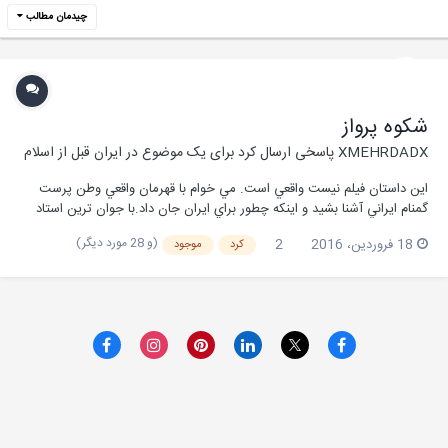
چیدمان مطالب
شکوه پرواز
XMEHRDADX
پاسخی ارسال کرد برای یک موضوع در
ایران قبل از اسلام
اين داستان فيلم نيست واقعي است. مي خوام با قهرمان واقعي وطن پرست
گمنام ايراني آشنا بشيد و اينكه چطور براي ايران جان داد.با جوان ترين استاد
خلبان نيروي هوايي ارتش ايران سرلشكر خلبان «علي اقبالي دوگاهه» و داستان
(و 28 مورد دیگر)
18 فروردین، 2016
2
كرد
موجود
عجيب شهادتش بيشتر آشنا شويد او اهل رودبار استان گيلان بود. وي در ۲۵
سالگي استاد خلبان جنگنده f-5 و در ۲۷ سالگي با درجه سرگردي جزو افسران
ارشد نيروي هوايي ارتش ايران شد. سرلشگر خلبان«عباس بابايي» و سرلشگر
خلبان «مصطفي اردستاني» از شاگردان تحت آموزش ايشان بودند.آموزش
درآمريكا :وي تكميل دوره خلباني را به مدت ۲۲۰ ساعت در سال ۱۳۴۷در پايگاه
هوايي ويليامز شهر فنيكس ايالت آريزوناي امريكا را به پايان رساند و كسب رتبه
نخست در بين بيش از ۴۰۰ دانشجوي خلباني از كشورهاي مختلف به عنوان
خلبان نمونه اين پايگاه را از آن خود نمود . امتيازات خلباني كه او در پايگاه
ويليامز آمريكا بدست آورد شامل ركوردهايي بود كه تا آن زمان هرگز در آن
پايگاه هوايي ثبت نشده بود. بطوري كه تمامي اساتيد پرواز هواپيماهاي جنگي