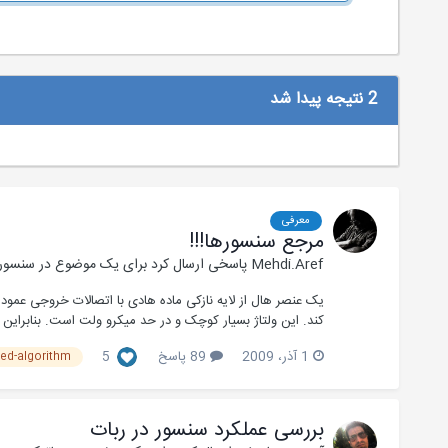
2 نتیجه پیدا شد
معرفی
مرجع سنسورها!!!
Mehdi.Aref
پاسخی ارسال کرد برای یک موضوع در
سنسورها
یک عنصر هال از لایه نازکی ماده هادی با اتصالات خروجی عم
کند. این ولتاژ بسیار کوچک و در حد میکرو ولت است. بنابراین
1 آذر، 2009
89 پاسخ
5
ed-algorithm
بررسی عملکرد سنسور در ربات