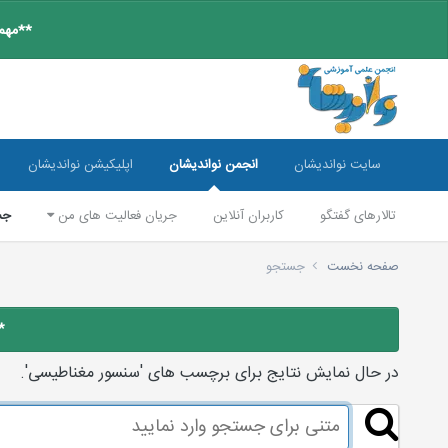
**مهم:
سایت نواندیشان
انجمن نواندیشان
اپلیکیشن نواندیشان
تالارهای گفتگو
کاربران آنلاین
جریان فعالیت های من
جس
صفحه نخست
جستجو
*
در حال نمایش نتایج برای برچسب های 'سنسور مغناطيسی'.