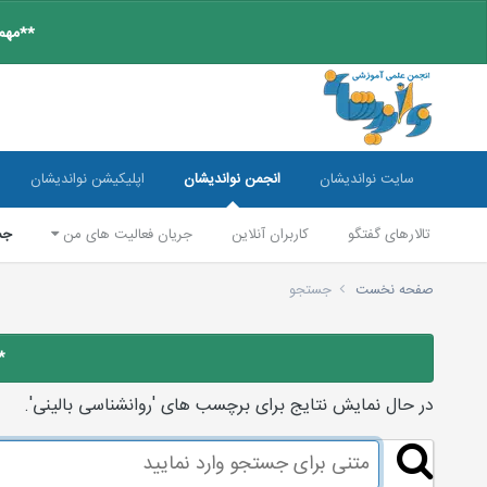
**مهم:
سایت نواندیشان
انجمن نواندیشان
اپلیکیشن نواندیشان
تالارهای گفتگو
کاربران آنلاین
جریان فعالیت های من
جس
صفحه نخست
جستجو
*
در حال نمایش نتایج برای برچسب های 'روانشناسی بالینی'.