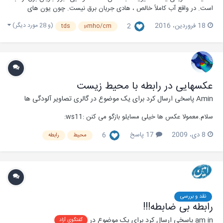
است. در واقع آب کاملاً خالص ، هادی جریان برق نیست. چون یون های
موجود در آب باعث انتقال جریان برق می شوند از این رو بین هدایت الکتریکی
(و 28 مورد دیگر)
18 فروردین، 2016
2
tds
μmho/cm
و غلظت کل املاح در آب رابطه ای وجود دارد. واحد هدایت الکتریکی آب مو بر
سانتی متر (mho/cm)...
عکسهایی در رابطه با محیط زیست
Amin
پاسخی ارسال کرد برای یک موضوع در
گالری تصاویر آلودگی ها
سلام.معمولا عکس ها خیلی مسایلو بازگو می کنن :ws11:
8 دی، 2009
17 پاسخ
6
محیط
رابطه
نقد و بررسی
رابطه بی ضابطه!!!
am in
پاسخی ارسال کرد برای یک موضوع در
گفتگوی آزاد