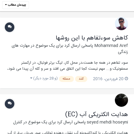
چیدمان مطالب
کاهش سوءتفاهم با این روشها
Mohammad Aref
پاسخی ارسال کرد برای یک موضوع در
مهارت های
زندگی
سوء تفاهم در همه جا هست،در محل کار، لیگ برتر فوتبال، در ارکستر
سمفونیک و... مهم نیست کجا این اتفاق می افتد و سر و کله آن پیدا می شود،
مهم این است که چطور می توان آن را برطرف کرد، مخصوصا اگر در خانه تان
(و 28 مورد دیگر)
20 فروردین، 2016
كنند
مسئله
سبز شود. سوء تفاهم های خانوادگی بیش از هر نوع رابطه دیگری، فرد را در
احساس تنهایی رها می کند ....
هدایت الکتریکی آب (EC)
seyed mehdi hoseyni
پاسخی ارسال کرد برای یک موضوع در
کنترل
هدایت الکتریکی یا کنداکتیویته آب نشان دهنده توانایی عبور جریان برق از آب