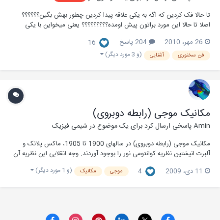
تا حالا فک کردین که اگه به یکی علاقه پیدا کردین چطور بهش بگین؟؟؟؟؟؟
اصلا تا حالا این مورد براتون پیش اومده؟؟؟؟؟؟؟؟؟ یعنی میخواین با یکی
ارتباط برقرار کنین (چه جنس موافق چه مخالف) ولی ندونین چطور بحثو شروع
26 مهر، 2010
204 پاسخ
16
کنین؟؟؟؟؟؟ مثلا میخواین تو روز اول دانشگاتون، مدرستون، کارتون با اون
آدمی که بغلتون نش...
(و 3 مورد دیگر)
فن سخنوری
آشنایی
مکانیک موجی (رابطه دوبروی)
Amin
پاسخی ارسال کرد برای یک موضوع در
شیمی فیزیک
مکانیک موجی (رابطه دوبروی) در سالهای 1900 تا 1905، ماکس پلانک و
آلبرت انیشتین نظریه کوانتومی نور را بوجود آوردند. وجه انقلابی این نظریه آن
است که براساس آن می‌توان پذیرفت نور به صورت ذرات ریز موسوم به فوتون
(و 1 مورد دیگر)
11 دی، 2009
4
موجی
مکانیک
نشر می‌شود پیش از آن، خواص نور براساس آنکه نور متشکل از امواج انرژی
است توجیه می‌شد و هن...