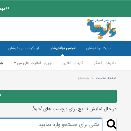
**مهم:
سایت نواندیشان
انجمن نواندیشان
اپلیکیشن نواندیشان
تالارهای گفتگو
کاربران آنلاین
جریان فعالیت های من
جس
صفحه نخست
جستجو
*
در حال نمایش نتایج برای برچسب های 'خزه'.