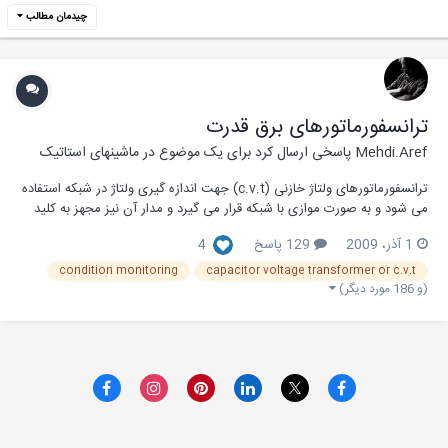
چیدمان مطالب
ترانسفورماتورهای برق قدرت
Mehdi.Aref
پاسخی ارسال کرد برای یک موضوع در
ماشینهای استاتیک
ترانسفورماتورهای ولتاژ خازنی (c.v.t) جهت اندازه گیری ولتاژ در شبکه استفاده
می شود و به صورت موازی با شبکه قرار می گیرد و مدار آن نیز مجهز به کلید
فیز می باشد. ترانس ولتاژ خازنی جهت نصب بین خاز و زمین در شبکه های
1 آذر، 2009
129 پاسخ
4
دارای نقطه منو زمین شده یا جدا شده از زمین هستند. این مقاله PDF در مورد
ترانسفورماتوهای...
condition monitoring
capacitor voltage transformer or c.v.t
(و 186 مورد دیگر)