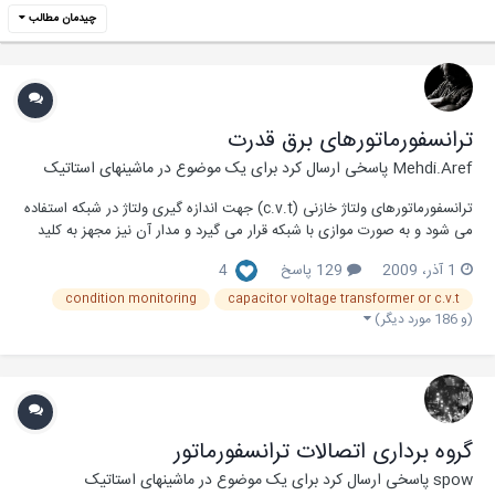
چیدمان مطالب
ترانسفورماتورهای برق قدرت
Mehdi.Aref
پاسخی ارسال کرد برای یک موضوع در
ماشینهای استاتیک
ترانسفورماتورهای ولتاژ خازنی (c.v.t) جهت اندازه گیری ولتاژ در شبکه استفاده
می شود و به صورت موازی با شبکه قرار می گیرد و مدار آن نیز مجهز به کلید
فیز می باشد. ترانس ولتاژ خازنی جهت نصب بین خاز و زمین در شبکه های
1 آذر، 2009
129 پاسخ
4
دارای نقطه منو زمین شده یا جدا شده از زمین هستند. این مقاله PDF در مورد
ترانسفورماتوهای...
condition monitoring
capacitor voltage transformer or c.v.t
(و 186 مورد دیگر)
گروه برداری اتصالات ترانسفورماتور
spow
پاسخی ارسال کرد برای یک موضوع در
ماشینهای استاتیک