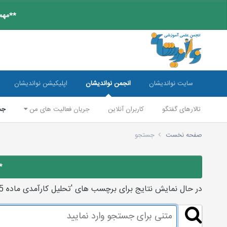
**مهم:
سایت نواندیشان
انجمن نواندیشان
اپلیکیشن نواندیشان
تالارهای گفتگو
کاربران آنلاین
جریان فعالیت های من
جس
صفحه نخست
جستجو
*
در حال نمایش نتایج برای برچسب های 'تحلیل کارآمدی ماده 15'.