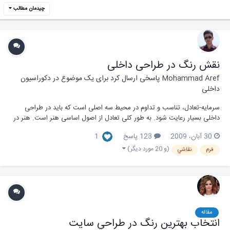
چیدمان مطالب
نقش رنگ در طراحی داخلی
Mohammad Aref
پاسخی ارسال کرد برای یک موضوع در
دکوراسیون
داخلی
سرمایه-تعادل، تناسب و تداوم در محیط سه اصلی است که باید در طراحی
داخلی بسیار رعایت شود. به طور کلی تعادل از اصول اساسی هنر است. هنر در
برقراری ارتباط با مخاطب نوعی تعادل را جست وجو می کند. تعادل در هنر به
30 آبان، 2009
123 پاسخ
1
وسیله تقسیم بندی متوازن اجزا صورت می گیرد. رنگ، نور و بافت نیز در حفظ
تعادل یا عدم تعادل نقش دا...
(و 20 مورد دیگر)
فرم
نقاشي
مقاله
انتخاب بهترين رنگ در طراحي سايت