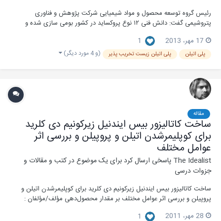
رئیس گروه توسعه محصول و مواد شیمیایی شرکت پژوهش و فناوری
پتروشیمی گفت: دانش فنی ١٢ نوع پروکساید در کشور بومی سازی شده و
بطوری که چند نوع از پروکسایدها در مرحله تجاری سازی قرار گرفته است. به
17 مهر، 2013
1
گزارش خبرنگار اقتصادی باشگاه خبرنگاران، علی رنجی رئیس گروه توسعه
محصول ومواد شیمیایی شرکت پژوهش و فناوری پتر...
(و 4 مورد دیگر)
پلی اتیلن
پلی اتیلن زیست تخریب پذیر
مقاله
ساخت کاتالیزور بیس ایندنیل زیرکونیم دی کلرید
برای کوپلیمرشدن اتیلن و پروپیلن و بررسی اثر
عوامل مختلف
The Idealist
پاسخی ارسال کرد برای یک موضوع در
کتب و مقالات و
جزوات درسی
ساخت کاتالیزور بیس ایندنیل زیرکونیم دی کلرید برای کوپلیمرشدن اتیلن و
پروپیلن و بررسی اثر عوامل مختلف بر مقدار محصول‌دهی مؤلف/مؤلفان :
مهدی نکومنش حقیقی, ; حسن عربی, ; مهدی مرتضوی, ; سعید احمدجو, ;
28 مهر، 2011
1
غلامحسین ظهوری , ;