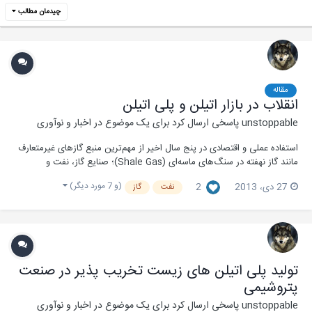
چیدمان مطالب
مقاله
انقلاب در بازار اتیلن و پلی اتیلن
unstoppable
پاسخی ارسال کرد برای یک موضوع در
اخبار و نوآوری
استفاده عملی و اقتصادی در پنج سال اخیر از مهم‌ترین منبع گازهای غیرمتعارف
مانند گاز نهفته در سنگ‌های ماسه‌ای (Shale Gas)؛ صنایع گاز، نفت و
پتروشیمی را دچار تغییرات و تحولات عمیقی كرده است. این مقاله سعی دارد تا
(و 7 مورد دیگر)
27 دی، 2013
2
نفت
گاز
ضمن آشنایی با این منابع جدید گاز، تاثیرات افزایش تولید گاز ماسه‌ای بر
صنعت پتروشیمی جه...
تولید پلی اتیلن های زیست تخریب پذیر در صنعت
پتروشیمی
unstoppable
پاسخی ارسال کرد برای یک موضوع در
اخبار و نوآوری