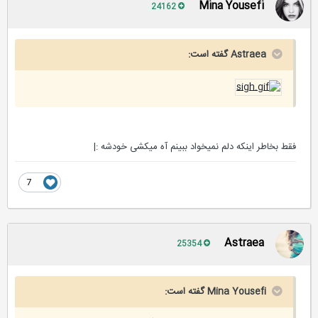
Mina Yousefi
24162
Astraea گفته است:
فقط بخاطر اینکه دلم نمیخواد ببینم آه میکشی خودشه :|
7
Astraea
25354
Mina Yousefi گفته است: