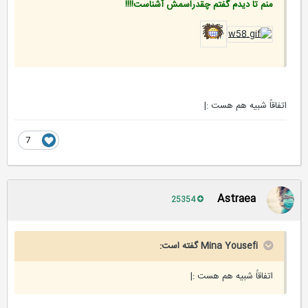
منم تا دیدم گفتم چقدراسمش آشناست!!!!
اتفاقاً شبیه هم هست :|
7
Astraea
25354
Mina Yousefi گفته است:
اتفاقاً شبیه هم هست :|