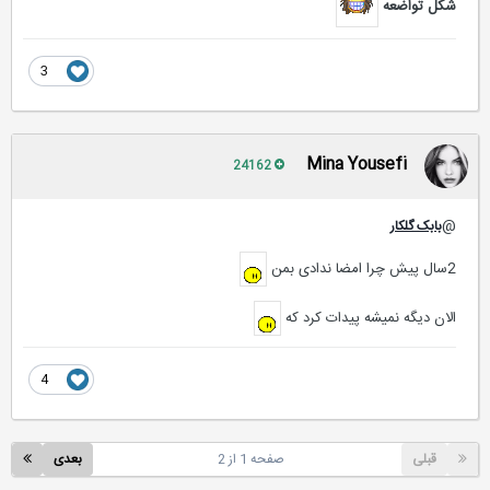
شکل تواضعه
3
Mina Yousefi
24162
@
بابک گلکار
2سال پیش چرا امضا ندادی بمن
الان دیگه نمیشه پیدات کرد که
4
قبلی
صفحه 1 از 2
بعدی