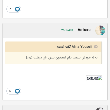
7
Astraea
25354
Mina Yousefi گفته است:
نه نه خودش نیست یکم استخون بندی اش درشت تره :|
5