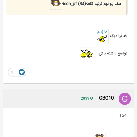
صف رو بهم نزنید فقط:icon_pf (34):
افه نیا دیگه
تواضع داشته باش.
3
GBG10
2039
:164: