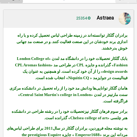
Astraea
25354
برادران گلکار توانسته‌اند در زمینه طراحی لباس تحصیل کرده و با راه
اندازی برند خودشان در این صنعت فعالیت کنند. و در صنعت مد جهانی
خوش بدرخشند.
بابک گلکار تحصیلات خود را در دانشگاه مد لندن «
London College of
Fashion
» گذرانده و جایزه
CPL
در طراحی مد «
CPL Aromas fashion
design awards
» را از آن خود کرده است. او همچنین به عنوان یک
فینالیست در جوایزمد «
Niquitin CQ
» انتخاب شده است.
هامان گلکار توانایی‌ها ودانش مد خود را از راه تحصیل در دانشکده مرکزی
سنت مارتینز در لندن «
Central Saint Martin's college in London
»
فراگرفته است.
برادر سوم فرهان گلکار نیزتحصیلات خود را در رشته طراحی در دانشکده
هنر چلسی «
Chelsea college of art
» گذرانده است.
به نوشته مجله فروردین، برادران گلکار در سال2011 برای طراحی لباس‌های
مردانه این برند
«Emperor1688 »
جایزه
the prestigious Esquire