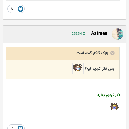
6
Astraea
25354
بابک گلکار گفته است:
پس فکر کردید کیه؟
فکر کردیم بغلیه....
7