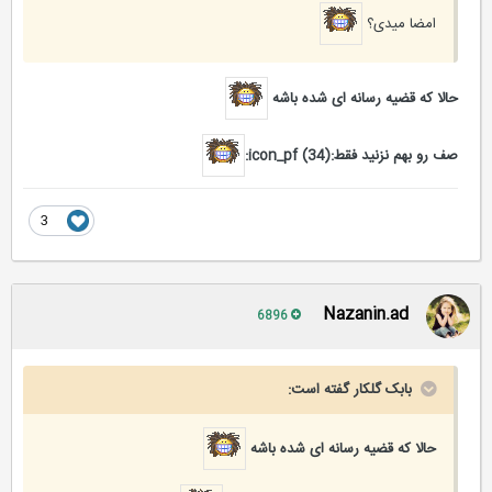
امضا میدی؟
حالا که قضیه رسانه ای شده باشه
صف رو بهم نزنید فقط:icon_pf (34):
3
Nazanin.ad
6896
بابک گلکار گفته است:
حالا که قضیه رسانه ای شده باشه