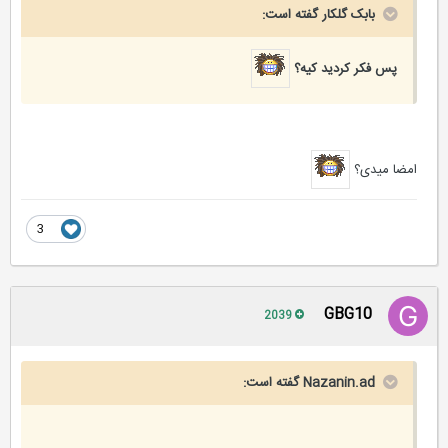
بابک گلکار گفته است:
پس فکر کردید کیه؟
امضا میدی؟
3
GBG10
2039
Nazanin.ad گفته است: