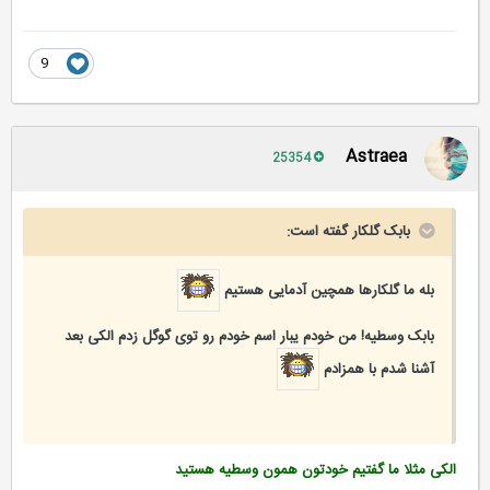
9
Astraea
25354
بابک گلکار گفته است:
بله ما گلکارها همچین آدمایی هستیم
بابک وسطیه! من خودم یبار اسم خودم رو توی گوگل زدم الکی بعد
آشنا شدم با همزادم
الکی مثلا ما گفتیم خودتون همون وسطیه هستید