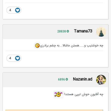
4
Tamana73
28838
چه خوشتیپ و.....هستن ماشالا...به چشم برادری
4
Nazanin.ad
6896
چه آقایون خوش تیپی هستند!