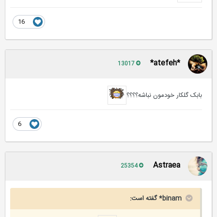
16
*atefeh*
13017
بابک گلکار خودمون نباشه؟؟؟؟
6
Astraea
25354
binam* گفته است: