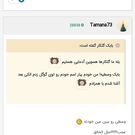
Tamana73
28838
بابک گلکار گفته است:
بله ما گلکارها همچین آدمایی هستیم
بابک وسطیه! من خودم یبار اسم خودم رو توی گوگل زدم الکی بعد
آشنا شدم با همزادم
وسطی رو ببین عین خودته
عجب!!!!!!!جلل الخالق