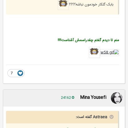
بابک گلکار خودمون نباشه؟؟؟؟
منم تا دیدم گفتم چقدراسمش آشناست!!!!
7
Mina Yousefi
24162
Astraea گفته است: