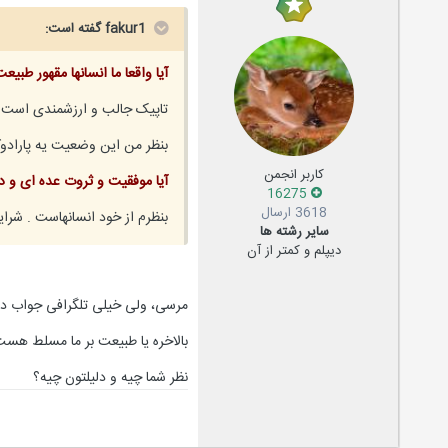
fakur1 گفته است:
آیا واقعا ما انسانها مقهور طب
تاپیک جالب و ارزشمندی است.
بنظر من این وضعیت یه پاراد
کاربر انجمن
آیا موفقیت و ثروت عده ای و د
16275
3618 ارسال
بنظرم از خود انسانهاست . شرای
سایر رشته ها
دیپلم و کمتر از آن
مرسی، ولی خیلی تلگرافی جواب د
بالاخره یا طبیعت بر ما مسلط هست
نظر شما چیه و دلیلتون چیه؟