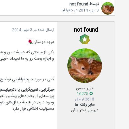
توسط
not found
3 مهر، 2014
در
جغرافیا
not found
ارسال شده در
3 مهر، 2014
درود دوستان
یکی از مباحثی که همیشه من و ه
و اجازه بحث رو به ما نمیداد. خیل
کمی در مورد جبرجغرافیایی توضیح 
کاربر انجمن
جبرگرایی
،
تعین‌گرایی
یا
دترمینیسم
16275
پیوسته‌ای از رخدادهای پیشین تعیی
3618 ارسال
وجود دارد. در نتیجهٔ جدال‌های تار
سایر رشته ها
مسئولیت اخلاقی قرار دارد.
دیپلم و کمتر از آن