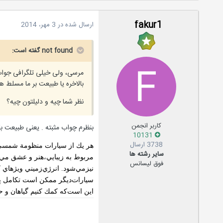
fakur1
ارسال شده در
3 مهر، 2014
not found گفته است:
مرسی، ولی خیلی تلگرافی جوا
بالاخره یا طبیعت بر ما مسلط
نظر شما چیه و دلیلتون چیه؟
کاربر انجمن
بنظرم چواب مثبته . یعنی طبیعت 
10131
3738 ارسال
هر يك‌ از سيارات‌ منظومة‌ شمسي‌ ا
سایر رشته ها
مربوط‌ به‌ زيبايي‌،هنر و عشق‌ مي‌
فوق لیسانس
نيزمي‌شود
.
انرژي‌زميني‌ ويژه‏اي 
سيارات‌ديگر ممكن‌ است‌ تكامل‌ پيدا
اين‌ است‌كه‌ كمك‌ كنيم‌ گياهان‌ و 