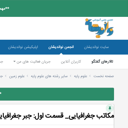
**مهم:
سایت نواندیشان
انجمن نواندیشان
اپلیکیشن نواندیشان
تالارهای گفتگو
کاربران آنلاین
جریان فعالیت های من
جس
صفحه نخست
علوم پایه
سایر رشته های علوم پایه
علوم زمین
جغ
*
مکاتب جغرافیایی_ قسمت اول: جبر جغرافیای