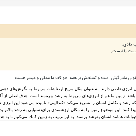
ب دادی.
 هست یا نیست.
بقولی مادر گیتی است و تسلطش بر همه احوالات ما ممکن و میسر هست.
نرژي‌خاصي‌ دارند. به‌ عنوان‌ مثال ‌مريخ‌ ارتعاشات‌ مربوط‌ به‌ نگرش‌هاي‌ ذهني‌ و
باشد. زمين‌ ما هم از انرژي‌هاي‌ مربوط‌ به‌ رشد بهره‌مند است‌. هدف‌اصلي ‌از آف
كه‌ رشد و تكامل انسان‌ را تسريع‌ مي‌كند «كنداليني‌» ناميده‌ مي‌شود.اين‌ انرژي‌ س
 كنند. اين‌ موضوع‌ زمين‌ را به‌ مكان‌ ارزشمندي‌ براي‌دستيابي‌ به‌ رشد بالاتر بدل 
حيوانات‌ همانند انسان‌ به‌رشد برسند. به‌ اين‌ترتيب‌ به‌ زمين‌ كمك‌ مي‌كنيم‌ تا به 