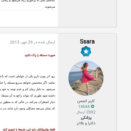
تکانشی میل به پرخوری زیاد می‌شود و زمانی ک
می‌شوند.
Ssara
ارسال شده در
29 مهر، 2013
صورت مسئله را پاک نکنید
زود اثر بودن دارو یکی از عواملی است که باع
نباشد. اگر متخصص بخواهد سریع مسئله را حل کن
می‌شود. به دلیل زمان کم و عدم توجه به خود
داشته شود طوری که نتواند راجع به آن مسئله 
کاربر انجمن
دچار اضطراب می‌کند، در حالی که به منظور د
14644
که نشان می‌دهد مشکلی وجود دارد مانند تب د
2882 ارسال
پزشکی
دکترا و بالاتر