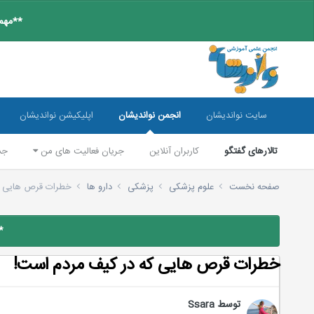
**مهم:
سایت نواندیشان
انجمن نواندیشان
اپلیکیشن نواندیشان
تالارهای گفتگو
کاربران آنلاین
جریان فعالیت های من
جس
صفحه نخست
علوم پزشکی
پزشکی
دارو ها
خطرات قرص هایی ک
*
خطرات قرص هایی که در کیف مردم است!
توسط
Ssara