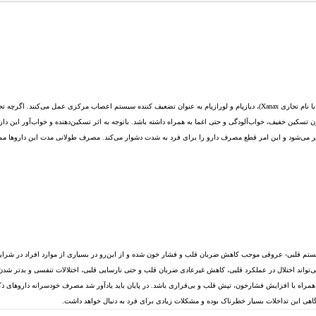
داروهایی از قبیل کلردیازپوکساید، آلپرازولام ( با نام تجاری Xanax)، دیازپام و لورازپام به عنوان تضعیف کننده سیستم
ون تسکین خفیف، خواب‌آلودگی و حتی اغما به‌ همراه داشته باشد. باتوجه به اثر تسکین‌‌دهنده و خواب‌آور این 
ر می‌شود و این امر قطع مصرف دارو را برای فرد به شدت دشوار می‌کند. مصرف طولانی مدت این داروها ممک
ر سیستم قلبی- عروقی موجب کاهش ضربان قلب و فشار خون شده و از این‌رو در بسیاری از موارد افراد در 
تواند اختلال در عملکرد قلبی، کاهش غیرعادی ضربان قلب و حتی نارسایی قلبی، اختلالات تنفسی و بدتر شدن آ
مراه با افزایش فشارخون، تپش قلب و بی‌قراری باشد. در پایان باید یادآور شد مصرف خودسرانه داروهای ذک
گاهی این تداخلات بسیار خطرناک بوده و مشکلات زیادی برای فرد به دنبال خواهد داشت.