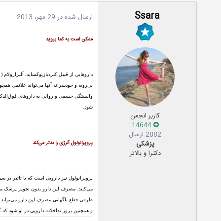
Ssara
ارسال شده در
29 مهر، 2013
ممکن است به کما بروید
بی‌رویه و خودسرانه آنها می‌تواند علائمی همچ
وابستگی جسمی و روانی به داروهای فوق‌الذک
شود.
کاربر انجمن
14644
2882 ارسال
پزشکی
پروپرانولول آلرژی را بدتر می‌کند
دکترا و بالاتر
پروپرانولول نیز دارویی است که با تاثیر ب
می‌کنند. مصرف این دارو بدون تجویز پزشک می‌
طرفی قطع ناگهانی مصرف این دارو می‌تواند ه
و همچنین بروز تداخلات دارویی در او شود که 