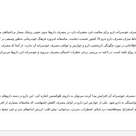
رف خودسرانه دارو برای سلامت فرد به‌همراه دارد، در مصرف داروها بدون تجویز پزشک بسیار بی‌احتیاطی می‌
ادامه دارد به‌طوری که گفته می‌شود ایران به لحاظ میزان مصرف دارو جزو 20 کشور نخست دنیاست. متاسفانه امرو
گونه اطلاعاتی در مورد چگونگی اثربخشی دارو و عوارض و عواقب مصرف خودسرانه آن ندارند. از آنجا که مصرف 
د رواج یافته است، در ادامه به بررسی برخی خطرات احتمالی مصرف بی‌رویه و خودسرانه این داروها می‌پرداز
صرف خودسرانه آن افزایش پیدا کرده، می‌توان به داروی فلوکستین اشاره کرد. این دارو در دسته داروهای
ابستگی به دارو شود. یکی از عوارض این دارو در اوایل مصرف کاهش اشتهاست که متاسفانه بسیاری از افراد ناآ
ع، استفراغ، سوء‌هاضمه، درد شکم، اضطراب، سردرد، بی‌خوابی، تپش قلب، لرزش اندام‌های بدن و حتی تشنج به