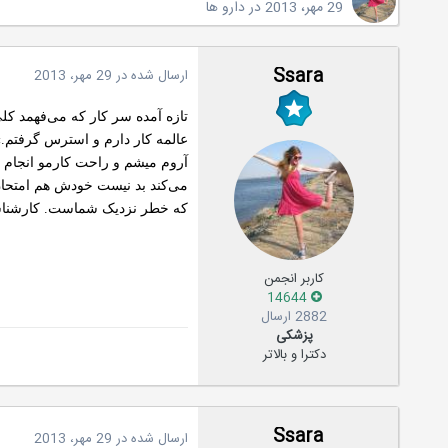
29 مهر، 2013
در
دارو ها
Ssara
ارسال شده در
29 مهر، 2013
تازه آمده سر کار که می‌فهمد ک
عالمه کار دارم و استرس گرفتم
آروم میشم و راحت کارمو انجام می
می‌کند بد نیست خودش هم امتحان کن
که خطر نزدیک شماست. کارشناسا
کاربر انجمن
14644
2882 ارسال
پزشکی
دکترا و بالاتر
Ssara
ارسال شده در
29 مهر، 2013