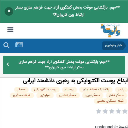
**مهم: بازگشایی موقت بخش گفتگوی آزاد جهت فراهم سازی بستر
×
ارتباط بین کاربران**
اخبار و نوآوری
**مهم: بازگشایی موقت بخش گفتگوی آزاد جهت فراهم سازی
بستر ارتباط بین کاربران**
داع پوست الکترونیکی به رهبری دانشمند ایرانی
لیمر
پلاستیک انعطاف پذیر
پوست
پوست الکترونیکی
حسگر
حسگر فشار
حسگر نوری
حسگر تعاملی
سیلیکون
شبکه حسگری
شبکه حسگری تعاملی
سط
unstoppable