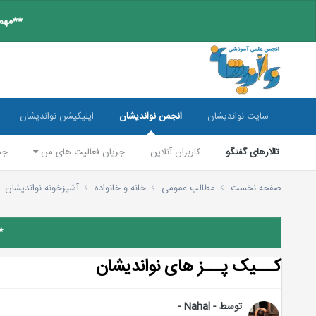
**مهم:
سایت نواندیشان
انجمن نواندیشان
اپلیکیشن نواندیشان
تالارهای گفتگو
کاربران آنلاین
جریان فعالیت های من
جس
صفحه نخست
مطالب عمومی
خانه و خانواده
آشپزخونه نواندیشان
*
کـــیک پـــز های نواندیشان
توسط
- Nahal -