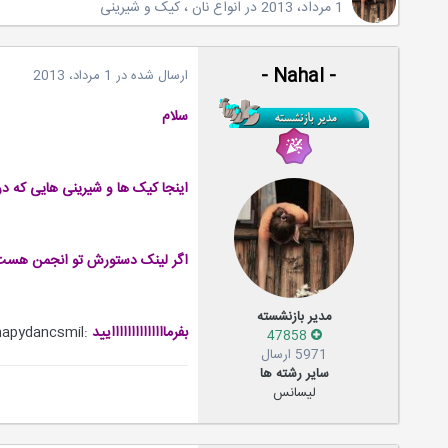
1 مرداد، 2013
در
انواع نان ، کیک و شیرینی
- Nahal -
ارسال شده در
1 مرداد، 2013
سلام
اینجا کیک ها و شیرینی هایی که د
اگر لینک دستورش تو انجمن هست
مدیر بازنشسته
بفرماااااااااااااایید
:hapydancsmil:
47858
5971 ارسال
سایر رشته ها
لیسانس