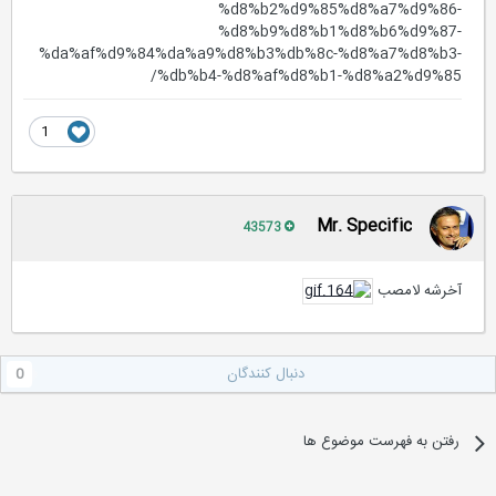
%d8%b2%d9%85%d8%a7%d9%86-
%d8%b9%d8%b1%d8%b6%d9%87-
%da%af%d9%84%da%a9%d8%b3%db%8c-%d8%a7%d8%b3-
%db%b4-%d8%af%d8%b1-%d8%a2%d9%85/
1
Mr. Specific
43573
آخرشه لامصب
دنبال کنندگان
0
رفتن به فهرست موضوع ها