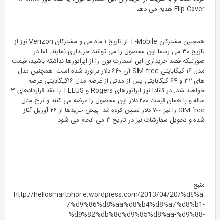
Flip Cover هدیه می دهد.
همچنین مشترکان T-Mobile از تاریخ ۱ ماه می و مشترکان Verizon نیز از
تاریخ ۳۰ می رسما این محصول را می توانند خریداری نمایند. اما در
صورتیکه قصد خریداری این اسمارت فون را از اپراتورها نداشته باشید، قیمت
مدل ۱۶ گیگابایتی SIM-free آن ۶۴۰ دلار برآورد شده است. همچنین مدل
های ۳۲ و ۶۴ گیگابایتی پس از مدتی از عرضه مدل ۱۶گیگابایتی عرضه
خواهند شد. در کانادا نیز اپراتورهای Rogers و TELUS با عقد قراردادهای ۳
ساله و با همان قیمت ۲۰۰ دلار این محصول را عرضه می کنند و نرخ مدل
SIM-free را نیز ۷۰۰ دلار تعیین کرده اند. پیش خریدها از ۲۶ آوریل آغاز
شده و تحویل سفارشات نیز در تاریخ ۳ می انجام می شود.
منبع
:http://hellosmartphone.wordpress.com/2013/04/20/%d8%a
7%d9%86%d8%aa%d8%b4%d8%a7%d8%b1-
%d9%82%db%8c%d9%85%d8%aa-%d9%88-