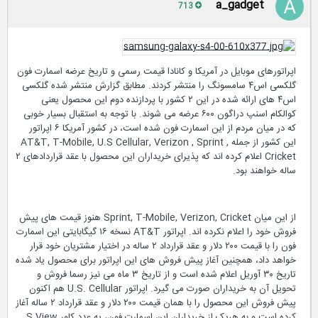
a_gadget
713
اپراتورهای موبایل در آمریکا و کانادا قیمت رسمی و تاریخ عرضه اسمارت فون
گلکسی اس۴ سامسونگ را منتشر کردند. مطابق گزارش منتشر شده گلکسی
اس۴ های ارائه شده در این ۲ کشور با پردازنده دوم این محصول یعنی
کوالکام اسنپ دراگون ۶۰۰ عرضه می شوند. با توجه به استقبال بسیار خوبی
که در میان مردم از این اسمارت فون شده است، در کشور آمریکا ۶ اپراتور
این کشور از جمله AT&T, T-Mobile, U.S Cellular, Verizon , Sprint ,
Cricket اعلام کرده اند که پذیرای خریداران این محصول با عقد قراردادهای ۲
ساله خواهند بود.
از این میان Sprint, T-Mobile, Verizon, Cricket هنوز قیمت های پیش
فروش خود را اعلام نکرده اند. اپراتور AT&T نسخه ۱۶ گیگابایتی این اسمارت
فون را با قیمت ۲۰۰ دلار و عقد قرارداد ۲ ساله در اختیار مشتریان خود قرار
خواهد داد، همچنین آغاز پیش فروش های این اپراتور برای محصول یاد شده
تاریخ ۳۰ آوریل اعلام شده است و از تاریخ ۳ ماه می نیز رسما فروش و
تحویل آن به خریداران صورت می گیرد. اپراتور U.S. Cellular هم اکنون
پیش فروش این محصول را با همان قیمت ۲۰۰ دلار و عقد قرارداد ۲ ساله آغاز
کرده است و به هریک از خریداران این اسمارت فون، یه عدد کاور S View