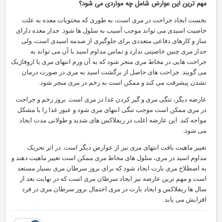
مهم ترین این عوارض شامل چه مواردی می شود؟
نخست ایجاد جراحت در مری است، به طوری که محتویات معده به علت
خاصیت اسیدی می تواند موجب آسیب به سلول ها شود. جدار معده دارای
ساز و کارهای دفاعی متعددی برای جلوگیری از صدمه اسیدی است، ولی
جدار مری چنین خاصیتی ندارد و تماس مداوم اسید با آن می تواند به
جراحت هایی در مخاط مری منجر شود که به آن ورم انتهای مری یا ازوفاژیک
می گویند. جراحت های حاصل از برگشت اسید به مری در صورت درمان
نشدن پیشرفت می کند و ممکن است به زخم در مری منجر شود.
عارضه دیگر، تنگی مری و گیر کردن غذا در مری است. بروز زخم و جراحت
در مری ممکن است موجب تنگی انتهای مری شود و عبور غذا را با مشکل
مواجه کند. این عارضه اغلب در ریفلاکس های شدید و طولانی مدت ایجاد
می شود.
تغییر ماهیت بافت انتهای مری نیز از عوارض دیگر است. در اثر تحریک
مداوم اسید در مری، سلول های مخاط مری ممکن است تغییر ماهیت دهند و
به اصطلاح مری بارت ایجاد شود که برای بروز سرطان مری بسیار مستعد
است و مهم ترین عارضه نیز ایجاد سرطان مری است که در نهایت بعد از
سال ها ریفلاکس و ایجاد بارت در مری احتمال بروز سرطان مری در فرد
افزایش می یابد.