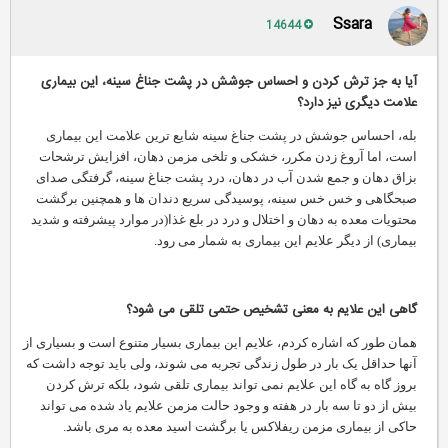
Ssara
14644
آیا به جز ترش کردن و احساس جوشش در پشت جناغ سینه، این بیماری
علامت دیگری نیز دارد؟
بله، احساس جوشش در پشت جناغ سینه شایع ترین علامت این بیماری
است، اما آروغ زدن مکرر، خشکی و تلخی مزمن دهان، افزایش ترشحات
بزاق دهان و جمع شدن آب در دهان، درد پشت جناغ سینه، گرفتگی صدای
صبحگاهی و خس خس سینه، پوسیدگی سریع دندان ها و همچنین برگشت
محتویات معده به دهان و اختلال و درد در بلع غذا(در موارد پیشرفته و شدید
بیماری) از دیگر علایم این بیماری به شمار می رود.
گاهی این علایم به معنی تشخیص حتمی تلقی می شود؟
همان طور که اشاره کردم، علایم این بیماری بسیار متنوع است و بسیاری از
آنها حداقل یک بار در طول زندگی تجربه می شوند، ولی باید توجه داشت که
بروز گاه به گاه این علایم نمی تواند بیماری تلقی شود، بلکه ترش کردن
بیش از دو تا سه بار در هفته و وجود حالت مزمن علایم یاد شده می تواند
حاکی از بیماری مزمن ریفلاکس یا برگشت اسید معده به مری باشد.