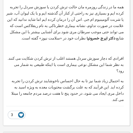
همه ما در زندگی روزمره مان حالت ترش کردن یا سوزش سردل را تجربه
کرده ایم و بسیاری نیز به راحتی از کنار آن گذشته ایم و با یک لیوان آب، شیر
یا شربت آلومینیوم ام.جی .اس آن را درمان کرده ایم اما شاید ندانید که این
علامت در صورت تداوم، نشانه بیماری خطرناکی به نام ریفلاکس است که
می تواند حتی موجب سرطان مری شود.
برای آشنایی بیشتر با این مشکل
دکتر ایرج خسرونیا
شایع
نظرات خود در «سلامت نیوز» گفته است.
افرادی که دچار سوزش سردل هستند اغلب از ترش کردن شکایت می کنند.
به نظر شما این مشکل نوعی بیماری است یا اینکه طبیعی به شمار می
رود؟
به احتمال زیاد شما نیز تا به حال احساس ناخوشایند ترش کردن را تجربه
کرده اید. این فرآیند که به علت برگشت محتویات معده به ویژه اسید به
داخل مری ایجاد می شود، در حدود پنج تا هفت درصد مردم جامعه را مبتلا
می کند.
3