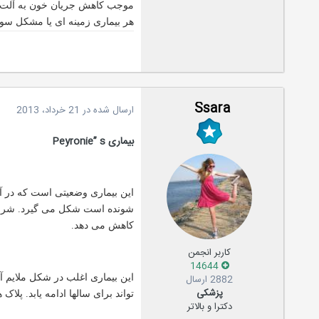
موجب کاهش جریان خون به آلت می
هر بیماری زمینه ای یا مشکل سو
Ssara
ارسال شده در
21 خرداد، 2013
بیماری Peyronie” s
این بیماری وضعیتی است که در آن
شونده است شکل می گیرد. شروع پ
کاهش می دهد.
کاربر انجمن
14644
2882 ارسال
پزشکی
تواند برای سالها ادامه یابد. 
دکترا و بالاتر