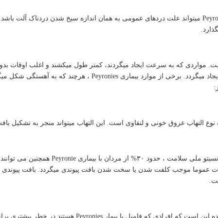
بعلاوه خم شدن آلت، بیماری Peyronies میتواند علت دردهای عمومی به همان اندازه سیخ شدن د
ذارد.
. مواردی که به سرعت ایجاد میگردند، کمتر طول میکشند و اغلب اوقات بدو
خونریزی در بافت آلت می شود ایجاد میگردد. برخی از موارد
وع التهاب عروق خونی و لنفاوی است. این التهاب میتواند منجر به تشکیل بافت جای ز
- اختلالات بافت پیوندی. به گفته انسیت
الات عموما موجب کلفت شدن یا سخت شدن بافت پیوندی میگردد. بافت پیوندی
ت.
امیل با بیمار Peyronies هستند در خطر بیشتری برای توسعه بیماری هستند.