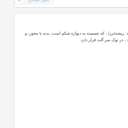
دنبال کنندگان
0
 ساختمانهای خارجی از سیستم تولید مثل در جنس نر است.آلت تناسلی ۳ قسمت دارد: ریشه(بن) ، که چسبیده به دیواره شکم است، بدنه یا محور، و
، در نوک سر آلت قرار دارد.