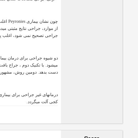
جراحی تصحیح نمی شود، اغلب پزش
میشود. با تکنیک دوم ، جراح با
دست بدهد. دومین روش، مشهور به شیوه Nesbit ، موجب کوتاهی آلت در حا
کجی آلت میگردد.