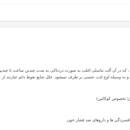
ن است ، که در آن آلت تناسلی اغلب به صورت دردناکی به مدت چندین ساعت تا چ
و به وسیله اوج لذت جنسی بر طرف نمیشود. علل شایع نغوظ دائم عبارتند از:
ر( بخصوص کوکائین)
افسردگی ها و داروهای ضد فشار خون.