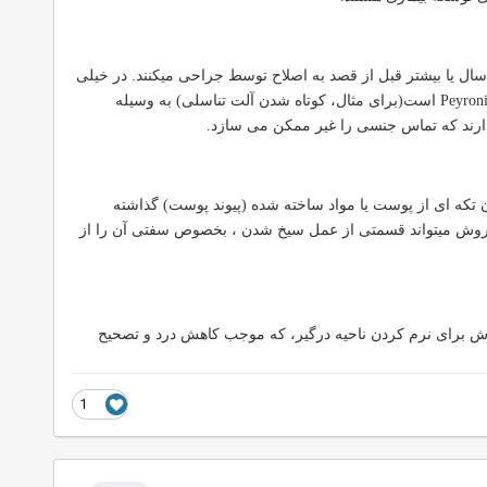
ن نشان بیماری Peyronies اغلب بدون درمان جمع و ناپدید می شود، بیشتر پزشکان پیشنهاد انتظار برای ۱ تا ۲ سال یا بیشتر قبل از قصد به اصلاح توسط جراحی میکنند. در خیلی
از موارد، جراحی نتایج مثبتی میدهد. ولی چون عوارض میتواند اتفاق افتد، و خیلی از مشکلات همراه با بیماری Peyronies است(برای مثال، کوتاه شدن آلت تناسلی) به وسیله
ارند که تماس جنسی را غیر ممکن می سازد.
ه میشود و به دنبال آن تکه ای از پوست یا مواد ساخته شده (پیوند پوست) گذاشته
ین روش میتواند قسمتی از عمل سیخ شدن ، بخصوص سفتی آن را از
ما به داخل پلاک در تلاش برای نرم کردن ناحیه درگیر، که موجب کاهش درد و تصحیح
1