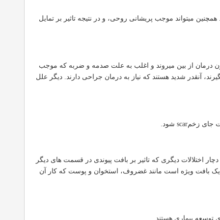
ردناک آلت باشد. همچنین میتواند موجب پریشانی روحی، و در نتیجه تاثیر بر تمایل
ن درمان از بین میروند و اغلب به علت صدمه و ضربه که موجب
 بیماری Peyronies ، هرچند که به آهستگی شکل میگیرند، آنقدر شدید هستند که نیاز به درمان جراحی دارند. دیگر علل
خمscar شود.
و ملی سلامت ، حدود ۳۰% از مردان با بیماری Peyronie همچنین می توانند دچار اختلالات دیگری که تاثیر بر بافت پیوندی در قسمت های دیگر
 یک بافت ویژه است مانند غضروف، استخوان و پوست که کار آن