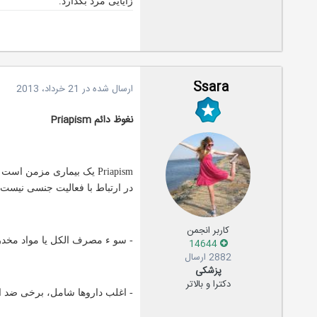
زایایی مرد بگذارد.
Ssara
ارسال شده در
21 خرداد، 2013
نغوظ دائم Priapism
Priapism یک بیماری مزم
در ارتباط با فعالیت جنسی نیست 
کاربر انجمن
- سو ء مصرف الکل یا مواد مخد
14644
2882 ارسال
پزشکی
دکترا و بالاتر
- اغلب داروها شامل، برخی ضد 