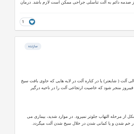
 صدمه دائم به آلت تناسلی جراحی ممکن است لازم باشد. درمان
1
سازنده
لت ( شایعتر) یا در کناره آلت در لایه هایی که حاوی بافت سیخ
یبروز منجر شود که خاصیت ارتجاعی آلت را در ناحیه درگیر
 در ۶ تا ۱۵ ماه بهبود می یابد.در این موارد، مشکل از مرحله التهاب جلوتر نمیرود. در موارد شدید، بیماری می
در خم شدن و یا کمانی شدن در خلال سیخ شدن آلت میگردد.