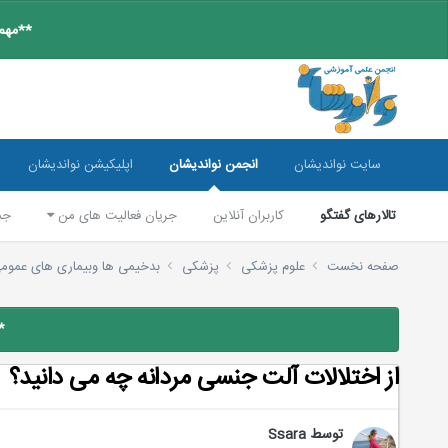
**مهم:
سایت نواندیشان
انجمن نواندیشان
اپلیکیشن نواندیشان
تالارهای گفتگو
کاربران آنلاین
جریان فعالیت های من
جس
صفحه نخست
علوم پزشکی
پزشکی
بدخیمی ها وبیماری های عموم
*
از اختلالات آلت جنسی مردانه چه می دانید؟
توسط
Ssara