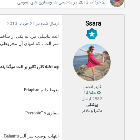
21 خرداد، 2013
در
بدخیمی ها وبیماری های عمومی
Ssara
ارسال شده در
21 خرداد، 2013
سر آلت ، که انتهای آن مخروطی ش
چه اختلالاتی تاثیر بر آلت میگذارند
کاربر انجمن
نغوظ دائم Priapism
14644
2882 ارسال
پزشکی
دکترا و بالاتر
بیماری Peyronie” s
التهاب پوست سر آلتBalanitis