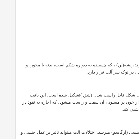
ز ساختمانهای خارجی از سیستم تولید مثل در جنس نر است. آلت تناسلی ۳ قسمت دارد: ریشه(بن) ، که چسبیده به دیواره شکم است، بدنه یا محور، و
، در نوک سر آلت قرار دارد.
 بافت مخصوص اسفنجی شکل قابل راست شدن (شق )تشکیل شده است. این بافت
ز خون پر میشود ، آن سفت و راست میشود، که اجازه به نفوذ در
شدن کند.
نسی (ارگاسم) میرسد. اختلالات آلت میتواند تاثیر بر عمل جنسی و