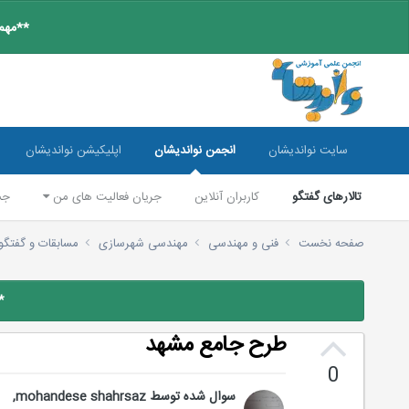
**مهم:
سایت نواندیشان
انجمن نواندیشان
اپلیکیشن نواندیشان
تالارهای گفتگو
کاربران آنلاین
جریان فعالیت های من
جس
صفحه نخست
فنی و مهندسی
مهندسی شهرسازی
مسابقات و گفتگ
*
طرح جامع مشهد
0
سوال شده توسط
mohandese shahrsaz
,