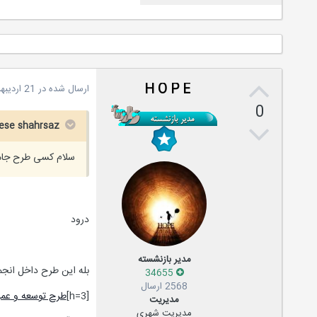
H O P E
ارسال شده در
21 اردیبهشت، 2013
0
mohandese shahrsaz گفته است:
سلام کسی طرح جامع
درود
مدیر بازنشسته
بله این طرح داخل انج
34655
2568 ارسال
[h=3]
طرح توسعه و عمر
مدیریت
مدیریت شهری