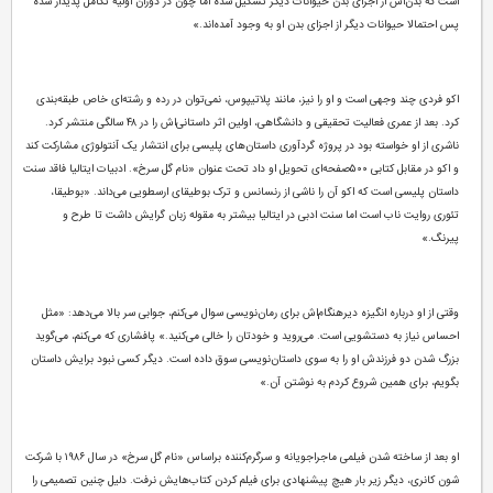
است که بدن‌اش از اجزای بدن حیوانات دیگر تشکیل شده اما چون در دوران اولیه تکامل پدیدار شده
پس احتمالا حیوانات دیگر از اجزای بدن او به وجود آمده‌اند.»
اکو فردی چند وجهی است و او را نیز، مانند پلاتیپوس، نمی‌توان در رده و رشته‌ای خاص طبقه‌بندی
کرد. بعد از عمری فعالیت تحقیقی و دانشگاهی، اولین اثر داستانی‌اش را در ۴۸ سالگی منتشر کرد.
ناشری از او خواسته بود در پروژه گردآوری داستان‌های پلیسی برای انتشار یک آنتولوژی مشارکت کند
و اکو در مقابل کتابی ۵۰۰صفحه‌ای تحویل او داد تحت عنوان «نام گل سرخ». ادبیات ایتالیا فاقد سنت
داستان پلیسی است که اکو آن را ناشی از رنسانس و ترک بوطیقای ارسطویی می‌داند. «بوطیقا،
تئوری روایت ناب است اما سنت ادبی در ایتالیا بیشتر به مقوله زبان گرایش داشت تا طرح و
پیرنگ.»
وقتی از او درباره انگیزه دیرهنگام‌اش برای رمان‌نویسی سوال می‌کنم، جوابی سر بالا می‌دهد: «مثل
احساس نیاز به دستشویی است. می‌روید و خودتان را خالی می‌کنید.» پافشاری که می‌کنم، می‌گوید
بزرگ شدن دو فرزندش او را به سوی داستان‌نویسی سوق داده است. دیگر کسی نبود برایش داستان
بگویم، برای همین شروع کردم به نوشتن آن.»
او بعد از ساخته شدن فیلمی ماجراجویانه و سرگرم‌کننده براساس «نام گل سرخ» در سال ۱۹۸۶ با شرکت
شون کانری، دیگر زیر بار هیچ پیشنهادی برای فیلم کردن کتاب‌هایش نرفت. دلیل چنین تصمیمی را