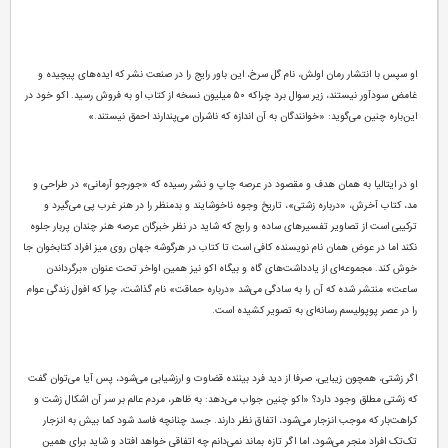
او سپس با انتشار رمان اولش، نام گل سرخ، این باور رایج را در صنعت نشر که ایده‌های پیچیده و
غامض سودآور نیستند، زیر سوال برد چراکه ۵۰ میلیون نسخه از کتاب او به فروش رسید. اکو خود در
این‌باره چنین می‌گوید: «خوانندگان به آن اندازه که ناشران می‌پندارند احمق نیستند.»
او در ایتالیا به همان هدف و مقصود در عرصه چاپ و نشر رسیده که «جورجو آرمانی» در طراحی و
مد، کتاب آخرش، «درباره زشتی»، تاریخ وجوه ناخوشایند و بدمنظر را در هنر غرب پی می‌گیرد و
ترکیبی است از تصاویر تفسیرهای ساده و رایج که شاید در نظر خبرگان عرصه هنر چندان پربار جلوه
نکند اما در عوض همان نام نویسنده کافی است تا کتاب در هرگوشه جهان روی میز افراد کتابخوان جا
خوش کند. مجموعه‌ای از یادداشت‌های گاه و بیگاه اکو نیز همین اواخر تحت عنوان «برگرداندن
ساعت» منتشر شده که آن را به سادگی می‌شد «درباره حماقت» نام گذاشت، چرا که افول زندگی عوام
را در عصر پوپولیسم رسانه‌ای به تصویر کشیده است.
اگر زشتی، همچون زیبایی، صرفا از دید فرد بیننده قضاوت و ارزشیابی می‌شود، پس آیا می‌توان گفت
که زشتی مطلق وجود دارد؟ «اکو چنین جواب می‌دهد: به ظاهر، مردم عالم بر سر آن اشکال زشت و
کراهت‌بار که موجب انزجار می‌شود، اتفاق نظر دارند. جسد چنانچه فاسد شود کما بیش به انزجار
تک‌تک افراد منجر می‌شود، اما اگر تازه بماند نمی‌دانم چه اتفاقی خواهد افتاد و شاید برای همین