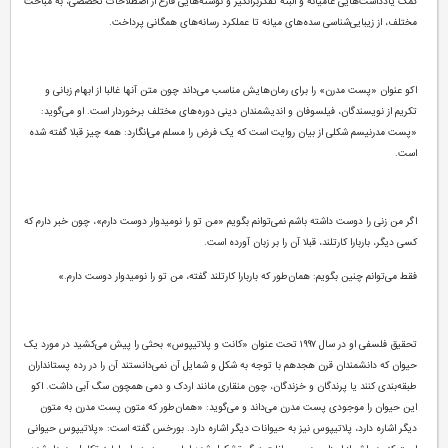
کمک یادداشت‌هایی عامیانه و البته تفکربرانگیز و نوشته‌هایی فارغ از اصطلاحات تخصصی، به مباحث
مختلف، از زیبایی‌شناسی سده‌های میانه تا عملکرد رسانه‌های همگانی پرداخت.
اکو عنوان «پست مدرن» را برای رما‌ن‌‌هایش مناسب می‌داند چون متن آنها غالبا از ابهام زبانی و
تکریم از نویسندگان، فیلسوفان و اندیشمندان دینی دوره‌های مختلف برخوردار است. او می‌گوید:
«پست مدرنیسم شکلی از بیان روایت است که یک فرض را مسلم می‌انگارد: همه چیز قبلا گفته شده
است.
اگر من زنی را دوست داشته باشم نمی‌توانم بگویم «من تو را نومیدوار دوست دارم»، چون خبر دارم که
کسی دیگر، باربارا کارتلند، قبلا آن را بر زبان آورده است.
فقط می‌توانم چنین بگویم: همان‌طور که باربارا کارتلند گفته، من تو را نومیدوار دوست دارم.»
تحقیق فلسفی او در سال ۱۹۹۷ تحت عنوان «کانت و پلاتیپوس» بحثی را پیش می‌کشید در مورد یک
حیوان که دانشمندان قرن هجدهم با توجه به شکل و شمایل آن نمی‌دانستند آن را در رده پستانداران
طبقه‌بندی کنند یا پرندگان و خزندگان، چون منقاری مانند اردک و دمی همچون سگ آبی داشت. اکو
این حیوان را موجودی پست مدرن می‌داند و می‌گوید: «همان‌طور که متون پست مدرن به متون
دیگر اشاره دارد، پلاتیپوس نیز به حیوانات دیگر اشاره دارد. بورخس گفته است: «پلاتیپوس حیوانی