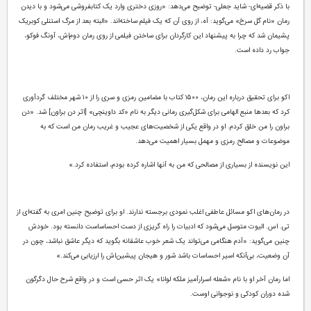
با ذکر قضیه‌ای- شاید جعلی- توضیح می‌دهد: «روزی دختری وارد یک کتابفروشی می‌شود و با دیدن
رمان «نام گل سرخ» می‌گوید: آه، از روی آن که یک فیلم ساخته‌‌اند. «البته بعد از مرگ استنلی کوبریک
پشیمان شد که چرا به پیشنهاد این کارگردان برای ساختن فیلمی از روی رمان دوم‌اش، آونگ فوکو،
جواب رد داده است.
اکو برای تحقیق درباره این رمان، ۱۵۰۰ کتاب با مضامین رمزی و سری را از ۱۰ شهر مختلف گردآوری
کرد که بعدها منبع الهامی برای شکل‌گیری رمانی دیگر به نام «کد داوینچی» [اثر دن براون] شد. «دن
براون را من خلق کردم. او در واقع یکی از شخصیت‌های عجیب و غریب رمان من است که به
موضوعات و مصالح رمزی و مهمل بسیار اهمیت می‌دهد.
این نویسنده از بسیاری از مصالحی که من به آنها اشاره کرده بودم، استفاده کرد.»
در رمان‌های اکو مسائل عاطفی اغلب نمودی برجسته ندارند. او برای توضیح چنین امری به گفته‌ای از
تی. ‌اس. الیوت متوسل می‌شود که ادبیات را راه‌ گریزی از دست احساساست دانسته بود. خودش
چنین می‌گوید: «آدم هنگامی می‌تواند یک شعر خوب عاشقانه بگوید که دیگر عاشق نباشد، چون در
آن وضعیت، بی‌آنکه اسیر احساسات باشد شور و هیجان پیشین‌اش را ارزیابی می‌کند.»
اما رمان آخر او با نام «شعله اسرارآمیز ملکه لوانا» یک اثر حسی است و در واقع شرح حال دگرگون
شده دوران کودکی و نوجوانی اوست.