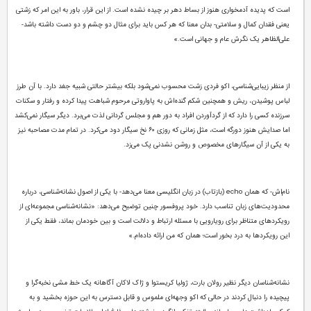
است که پدیده آدمخواری هنوز از بساط دهر بر چیده نشده است. از این قرار، باور به این امر که زشتی
یعنی فقدان کمال و سلامتی- بدان معنا که هر کس باید برای مثال دو چشم و دو دست داشته باشد-
علی‌الظاهر یک نگرش عام و جهانی است.»
از منظر زیبایی‌شناسی، اکو فردی زشت محسوب نمی‌شود بلکه بیشتر حالتی شبیه جغد دارد. با آن طرز
لباس پوشیدن، ریش و همچنین شکم گنده‌اش به پاواروتی مرحوم شباهت پیدا کرده و رفتار و سکنات
سرزنده کسی را دارد که از گردآوردن افراد به دور هم و مجلس گردانی لذت می‌برد. دیگر سیگار نمی‌کشد
اما صدایش هنوز دورگه است، مثل زمانی که روزی ۶۰ نخ سیگار دود می‌کرد. در تمام مدت مصاحبه نیز
به یکی از آن سیگارهای مخصوص و روشن نشدنی پک می‌زد.
نام‌اش- که همان echo (بازتاب) در زبان انگلیسی معنا می‌دهد- با یکی از اصول نشانه‌‌شناسی، درباره
محدودیت‌های زبان تناسب دارد. خود پروفسور چنین توضیح می‌دهد: «نشانه‌شناسی مجموعه‌ای از
رویکردهای متناظر برای رویارویی با مسئله ارتباط و دلالت است و بین خودمان بماند، فقط یکی از
این رویکردها به درد بخور است؛ همان که من ارائه داده‌ام.»
نشانه‌شناسان دیگر نظیر رولان بارت، ژولیا کریستوا و ژاک لاکان آگاهانه یک خط مشی نخبه‌گرا و
پیچیده را دنبال کردند در حالی که اکو وجهه‌ای ملموس و قابل دسترس به این حوزه بخشید و به