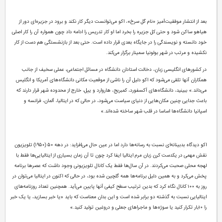
بعد از انتشار موفقیت‌آمیز «نام گل سرخ»، اکو می‌توانست دیگر کار نکند و برود در جزیره‌ای دور از
هیاهو ساکن شود و حتی کل جزیره را بخرد اما او کار تدریس را ادامه داد چون همواره آن را کار اصلی
خود دانسته و نویسندگی را در جایگاه بعدی قرار داده است. حتی بعد از بازنشستگی هم دست از کار
نکشیده و مرتب در شهر بولونیا سمینار برگزار می‌کند.
در کشورهای انگلیسی زبان، دخالت استادان دانشگاه در مسائل اجتماعی، عملی سخیف از جانب
همکاران آنها تلقی می‌شود که اکو دلیل آن را ناشی از موقعیت مکانی دانشگاه‌های آمریکا و انگلیس
می‌داند.» ببینید، دانشگاه‌های آکسفورد، کمبریج، هاروارد و ییل، خارج از محدوده شهر قرار دارند که
باعث جدایی چنین مکان‌هایی از دنیای سیاست می‌شود، ‌در حالی که در ایتالیا، آلمان، فرانسه و
اسپانیا دانشگاه‌ها اساسا در قلب شهر ساخته شده‌اند.»
اکو دیدگاه بدبینانه‌ای نسبت به رسانه‌ها دارد اما در عین حال می‌افزاید: در دهه ۵۰ (۱۹۵۰) تلویزیون
نقش مهمی در یکدست کرن زبان مرم ایتالیا ایفا کرد چون تا آن زمان بسیاری از ایتالیایی‌ها فقط با
لهجه محلی صحبت می‌کردند. در آن سال‌ها فقط یک کانال تلویزیونی وجود داشت که عصرها برنامه
پخش می‌کرد و به همین دلیل برنامه‌ها همه گلچین شده بود، در حالی که اکنون در ایتالیا می‌توان در
روز به ۱۰۰ کانال نگاه کرد که بدین ترتیب سطح کیفی آنها پایین می‌آید. همچنین تعداد روزنامه‌های
ایتالیایی نسبت به گذشته دو برابر شده است و این بدان معناست که باید «یا خبر بسازید، یا یک خبر
را ۱۰بار تکرار کنید یا سوژه‌ها و ماجراهای جعلی و دروغین تولید کنید.»