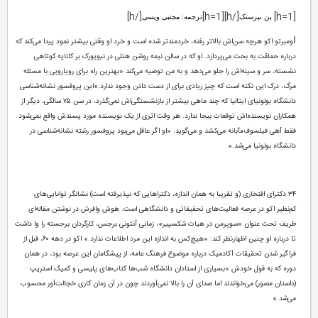
[/h]
[/h][h=1]
[h=1]
بن نپرستک
ترجمه: مجتبی ویسی
ا
ومبرتو اکو هرچه سن‌اش بالاتر رفته، خردمندتر شده است و خرد او وقتی بیشتر نمود پیدا می‌کند که
درباره حماقت به بحث می‌پردازد. او که در سالن نیمه روشن هتلی در نیویورک بر کاناپه کوتاهی
نشسته، سر و سینه‌اش را جلو می‌دهد و به من توصیه می‌کند «بهترین راه برای رویارویی با مسئله
مرگ، درک این نکته است که چیز زیادی برای از دست دادن وجود ندارد.»
این پروفسور نشانه‌شناسی
دانشگاه بولونیای ایتالیا که چند ماهی بیشتر از بازنشستگی‌اش نمی‌گذرد، در سن ۷۵ سالگی، دیگر از
همکاران نویسنده‌اش توقعات بیجا ندارد. هر وقت اثری از یک نویسنده مورد پسندش واقع نمی‌شود
فقط آهی فیلسوف‌مآبانه می‌کشد و می‌گوید: «او اگر عاقل می‌بود پروفسور رشته نشانه‌شناسی در
دانشگاه بولونیا می‌شد.»
۳۴ دکترای افتخاری (و تقریبا به همان اندازه، دکتراهایی که نپذیرفته است) نشانگر توانایی‌های
کم‌نظیر اکو در عرصه فعالیت‌های تحقیقاتی و دانشگاهی است. هوش وافرش در نوشتن مقاله‌ای
ظریف تحت عنوان «سوپرمن در هیات شکسپیر»، زمانی آنتونی برجس، کارگردان برجسته را وا داشت
تا درباره او چنین اظهارنظر کند: «هیچ‌کس به اندازه این مرد اطلاعات ندارد.» اکو در دهه ۶۰، قبل از
فراگیر شدن تحقیقات آکادمیک درباره موضوع فرهنگ عامه، از پیشگامان این عرصه بود، در همان
دوره که به قول خودش «بسیاری از استادان دانشگاه شب‌ها کتاب‌های پلیسی و کمیک استریپ
(داستان مصور) می‌خواندند اما صدای آن را بالا نمی‌آوردند چون در آن زمان کاری خجالت‌آور محسوب
می‌شد.»