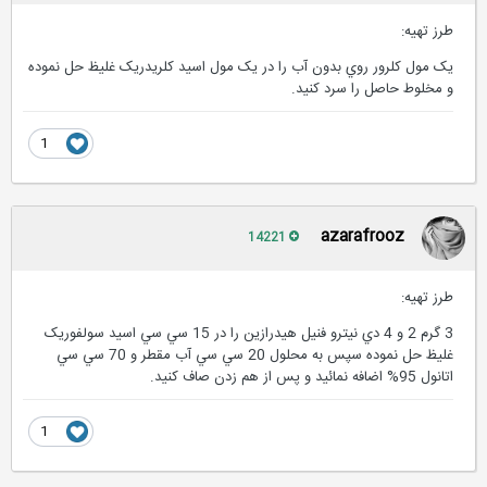
طرز تهیه:
يک مول کلرور روي بدون آب را در يک مول اسيد کلريدريک غليظ حل نموده
و مخلوط حاصل را سرد کنيد.
1
azarafrooz
14221
طرز تهیه:
3 گرم 2 و 4 دي نيترو فنيل هيدرازين را در 15 سي سي اسيد سولفوريک
غليظ حل نموده سپس به محلول 20 سي سي آب مقطر و 70 سي سي
اتانول 95% اضافه نمائيد و پس از هم زدن صاف کنيد.
1