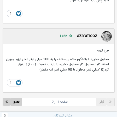
شود پس باید تازه تهیه شود.
1
azarafrooz
14221
طرز تهیه:
محلول ذخیره 48/1گرم ماده ی خشک را به 100 میلی لیتر الکل ایزو÷روپیل
اضافه کنید محلول کار ،محلول ذخیره را باید به نسبت 1 به 10 رقیق
کرد(10میلی لیتر محلول با 90 میلی لیتر آب مقطر)
1
قبلی
صفحه 1 از 2
بعدی
دنبال کنندگان
0