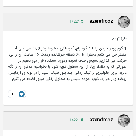
azarafrooz
14221
طرز تهیه:
1 گرم پودر کارمن را با 4 گرم زاج آمونیاکی مخلوط ودر 100 سی سی آب
مقطر حل می کنیم محلول را 20 دقیقه جوشانده ومدت 12 ساعت آن را بی
حرکت می گذاریم ،سپس صاف نموده ومورد استفاده قرار می دهیم در
صورتی که به مقدار زیاد از این محلول تهیه شود یا بخواهیم مدتی آن را نگه
داریم برای جلوگیری از کپک زدگی چند بلور فنیک اسید را در لوله ی آزمایش
ریخته ودر حرارت ذوب نموده سپس به محلول رنگی مزبور اضافه می کنیم.
1
azarafrooz
14221