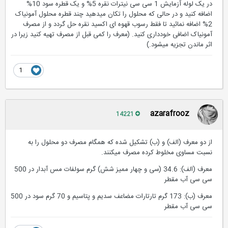
در یک لوله آزمایش 1 سی سی نیترات نقره 5% و یک قطره سود 10%
اضافه کنید و در حالی که محلول را تکان میدهید چند قطره محلول آمونیاک
2% اضافه نمائید تا فقط رسوب قهوه ای اکسید نقره حل گردد و از مصرف
آمونیاک اضافی خودداری کنید. (معرف را کمی قبل از مصرف تهیه کنید زیرا در
اثر ماندن تجزیه میشود.)
1
azarafrooz
14221
از دو معرف (الف) و (ب) تشکیل شده که همگام مصرف دو محلول را به
نسبت مساوی مخلوط کرده مصرف میکنند.
معرف (الف): 34.6 (سی و چهار ممیز شش) گرم سولفات مس آبدار در 500
سی سی آب مقطر
معرف (ب): 173 گرم تارتارات مضاعف سدیم و پتاسیم و 70 گرم سود در 500
سی سی آب مقطر