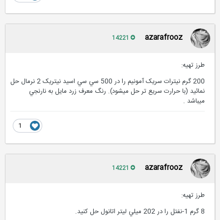
azarafrooz
14221
طرز تهیه:
200 گرم نيترات سريک آمونيم را در 500 سي سي اسيد نيتريک 2 نرمال حل
نمائيد (با حرارت سريع تر حل ميشود). رنگ معرف زرد مايل به نارنجي
ميباشد .
1
azarafrooz
14221
طرز تهیه:
8 گرم 1-نفتل را در 202 ميلي ليتر اتانول حل کنيد.