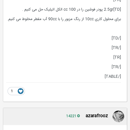
[TR]
[TD]2.5gr پودر فوشین را در 100 cc الکل اتیلیک حل می کنیم .
برای محلول کاری 10cc از رنگ مزبور را با 90cc آب مقطر مخلوط می کنیم.
[/TD]
[/TR]
[TR]
[/TR]
[/TABLE]
1
azarafrooz
14221