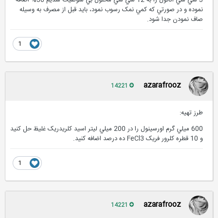
3 سي سي اتانول را به 12 سي سي محلول بي سولفيت سديم 30% اضافه
نموده و در صورتي که کمي نمک رسوب نمود، بايد قبل از مصرف به وسيله
صاف نمودن جدا شود.
1
azarafrooz
14221
طرز تهیه:
600 ميلي گرم اورسينول را در 200 ميلي ليتر اسيد کلريدريک غليظ حل کنيد
و 10 قطره کلرور فريک FeCl3 ده درصد اضافه کنيد.
1
azarafrooz
14221