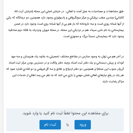
طبق مشاهدات و مصاحبات به عمل آمده با اهالي ، در خيابان اصلي اين محله (خيابان آيت الله
كاشاني) چندين مطب پزشكي و مركز سونگروافي و راديولوژي وجود دارد همچنين دو درمانگاه كه يكي
از آنها شبانه روزي است و سه داروخانه كه باز هم يي از آنها شبانه روي است وجود دارد در ضمن
بيمارستاني به نام «ابن سينا» هم در نزديكي اين محله، در محله مهران ونزديك به فلكه دوم صادقيه
وجود دارد كه بيمارستان نسبتاً بزرگ و مجهزي است.
در آخر هم مي توان به وجود مدارس در مقاطع مختلف تحصيلي به علاوه يك هنرستان و سه مهد
كودك و پيش دبستاني و يك دفتر ثبت اسناد وچند دفتر وكالت و در دسترس بودن مركز ثبت اسناد
كَن(در جنوب اين محله) و همچنين دو دفتر ازدواج و طلاق و سه گل فروشي و دو قنادي اشاره نمود كه
هر يك در رفع نيازهاي اهالي نقش مهمي را بازي مي كنند كه به نظر مي رسد اهالي از خدمات اين
مراكز رضايت دارند.
برای مشاهده این محتوا لطفاً ثبت نام کنید یا وارد شوید.
ورود
یا
ثبت نام