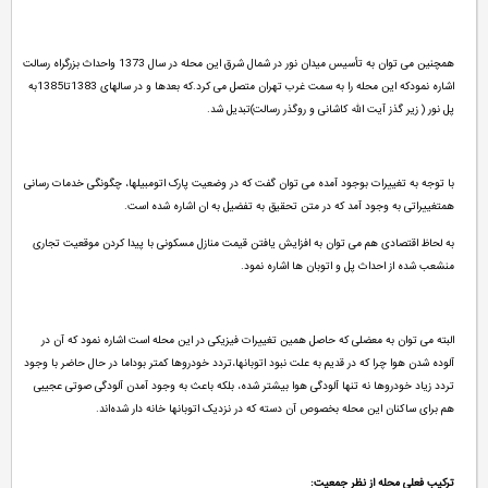
همچنین می توان به تأسیس میدان نور در شمال شرق این محله در سال 1373 واحداث بزرگراه رسالت
اشاره نمودکه این محله را به سمت غرب تهران متصل می کرد.که بعدها و در سالهای 1383تا1385به
پل نور ( زیر گذز آیت الله کاشانی و روگذر رسالت)تبدیل شد.
با توجه به تغییرات بوجود آمده می توان گفت که در وضعیت پارک اتومبیلها، چگونگی خدمات رسانی
همتغییراتی به وجود آمد که در متن تحقیق به تفضیل به ان اشاره شده است.
به لحاظ اقتصادی هم می توان به افزایش یافتن قیمت منازل مسکونی با پیدا کردن موقعیت تجاری
منشعب شده از احداث پل و اتوبان ها اشاره نمود.
البته می توان به معضلی که حاصل همین تغییرات فیزیکی در این محله است اشاره نمود که آن در
آلوده شدن هوا چرا که در قدیم به علت نبود اتوبانها،تردد خودروها کمتر بوداما در حال حاضر با وجود
تردد زیاد خودروها نه تنها آلودگی هوا بیشتر شده، بلکه باعث به وجود آمدن آلودگی صوتی عجیبی
هم برای ساکنان این محله بخصوص آن دسته که در نزدیک اتوبانها خانه دار شده‌اند.
ترکیب فعلی محله از نظر جمعیت: