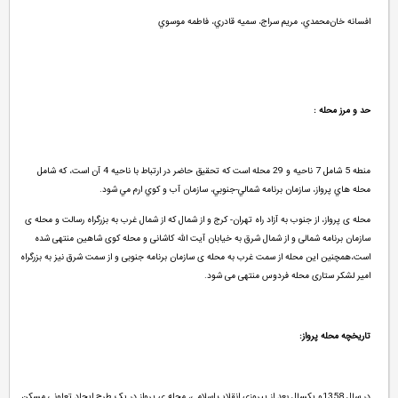
افسانه خان
محمدي، مريم سراج، سميه قادري، فاطمه موسوي
حد و مرز محله :
منطه 5 شامل 7 ناحيه و 29 محله است كه تحقيق حاضر در ارتباط با ناحيه 4 آن است، كه شامل
محله هاي پرواز، سازمان برنامه شمالي-جنوبي، سازمان آب و كوي ارم مي شود.
محله ی پرواز، از جنوب به آزاد راه تهران- کرج و از شمال که از شمال غرب به بزرگراه رسالت و محله ی
سازمان برنامه شمالی و از شمال شرق به خیابان آیت الله کاشانی و محله کوی شاهین منتهی شده
است،همچنین این محله از سمت غرب به محله ی سازمان برنامه جنوبی و از سمت شرق نیز به بزرگراه
امیر لشکر ستاری محله فردوس منتهی می شود.
تاریخچه محله پرواز:
در سال 1358و یکسال بعد از پیروزی انقلاب اسلامی، محله ی پرواز در یک طرح ایجاد تعاونی مسکن