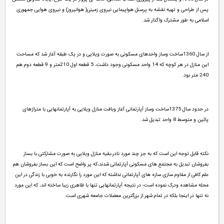
پس از طراحی و تهیه نقشه به پرسنل هواپیمایی نیروی زمینی( هوانیروز) و نیروی هوایی جمهوری
اسلامی به طور مشترک واگذار شد.
از سال 1360ساخت وساز واحدهای مسکونی به صورت ویلایی و در یک طبقه آغاز شد که مساحت
این منازل در هر کوچه که 14 واحد مسکونی وجود داشت، 5 قطعه اول 210متر و 9 قطعه دوم هم
240 متر بود.
در حدود سال 1375ساخت وساز آپارتمانی آغاز وبافت منازل ویلایی به آپارتمانهایی با متراژهای
پائین و متوسط 8 واحد تبدیل شد.
نکته قابل توجه این است که به جز چند مورد نادر،بقیه منازل ویلایی به صورت مشارکتی با بساز
بفروشان تبدیل به مجتمع های مسکونی آپارتمانی شدند،که پر واضح است که این بساز بفروشان هم
علم کافی از مقاوم سازی سازه های آپارتمانی نداشته که این مورد را نگارنده به خوبی با زندگی در این
محله مشاهده ودرک نموده است- در نتیجه آپارتمانهایی تنها با ظاهری زیبا ساخته اند، که این مورد
نه تنها در اینجا بلکه در تمام شهر از بزرگترین معضلات جامعه شهری است.