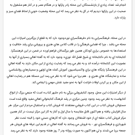
انجام شد تعداد زيادي از بازنشستگان اين محله رادر پاركها و در هنگام عصر و در كنار هم مشغول به
صحبت در اين پاركها ديديم كه در كل به نظر مي رسد كه اين محله وضعيت خوبي از لحاظ فضاي سبز و
پارك دارد.
در اين محله، فرهنگسرايي به نام «فرهنگسراي نور»وجود دارد كه به قطع از بزرگترين اميازات اين
محله مي باشد ، چرا كه فضايي فرهنگي را در قالب كلاس هاي هنري و پرورشي براي رشد خلاقيت و
استعدادها به خصوص براري كودكان همين طور بزرگسالان فراهم اورده در ضمن در اين فرهنسگرا،
كتابخانه اي به نام «كتابخانه ي شيخ فضل الله نوري» وجود دارد كه به گفته اهالي بسياري از آنها به
عضويت اين كتابخانه درآمده اند و به نظر مي رسد كه رضايت زيادي از اين مكان دارند به گفته اهالي
در اين فرهنسگرا پايگاه هاي براي واكسيناسيون آموزش كمك هاي اولهي و سمينارهاي روانشناسي
ساده و نمايشگاه هاي هنري و.. هم برپا مي شود كه به نظر مي رسد اين مسئله هم در رضايت اهالي
از اين مكان و پر كردن اوقات فراغت آنها به نحو مفيد نقش مهمي را ايفامي كند.
از ديگر امتيازات اين محل، وجود كتابفروشي بزرگي به نام «شهر كتاب» است كه منبعي بزرگ از انواع
كتابهاست به نظر مي رسد وجود چنين مركزي در رشد فرهنگ كتابخواني اهالي مفيد واقع شده است
مسئولان فروش كتاب در اين كتاب فروشي معتقدند كه فروش كتاب و استقبال مردم از اين مركز، هر
سال افزايش يافته و هم اكنون قابل مقايسه با سال اول و آغاز به كار اين مركز نيست در كنار همين
مركز فروش كتاب حلقه اي از خود اشتغالان وجود دارد كه كارهاي دستي خود را البته تحت نظر
شهرداري و فرهنگسراي نور – به فروش مي رسانند به گفته اهالي در قديم اين غرفه هاي فروش هر
جمعه برپا مي شدند و لي هم اكنون به صورت روزانه ودر 7 روز هفته وجود دارند كه به نظر مي رسد