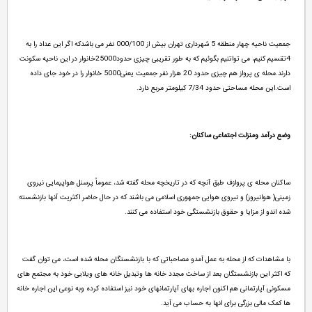
جمعیت ناحیه چهار منطقه 5 شهرداری تهران بیش از 000/100 نفر می باشدکه اگر این عداد را به
4تقسیم کنیم، می تواتنیم بگوئیم که به طور تقریبی چیزی حدود25000خانوار در این ناحیه سکونت
دارند.محله ی پرواز هم چیزی حدود 20 هزار نفر جمعیت یعنی5000 خانوار را در خود جای داده
است.این محله مساحتی حدود 7/34 کیلومتر مربع دارد.
وضع درآمد ومنزلت اجتماعی ساکنان:
ساکنان محله ی پروازف طبق آنچه که در تاریخچه محله گفته شد، عموماً پرسنل هواپیمایی نیروی
زمینی( هوانیروز) و نیروی هوایی جمهوری اسلامی می باشند که در حال حاضر اکثریت آنها بازنشسته
شده اندو از مزایا و حقوق بازنشستگی خود استفاده می کنند.
با مشاهدات که از محله به عمل آمدو مصاحباتی که با بازنشستگان محله شده است، می توان گفت
که اکثر این بازنشستگان بعد از ساخت مجدد خانه ها وتبدیل خانه های ویلایی خود به مجتمع های
مسکونی آپارتمانی هم اکنون اجاره بهای آپارتمانهای خود نیز استفاده کرده وبه نوعی این اجاره خانه
ها کمک مالی بزرگی برای انها به حساب می آید.