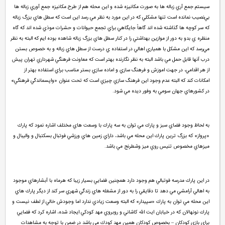
سيستم جمع آري زباله ها به صورت مكانيزه شده و اين محله هم از طرح مكانيزه جمع آوري زباله ها
بي‌نصيب نمانده است تنها مشكلي كه در اين مورد به نظر مي رسد اين است كه سطل هاي بزرگ زباله
كه سر كوچه ها گذاشته شده اند گاهاً جايگاهي براي تجمع حيوانات و حشرات موذي شده اند كه گاه
منظره ي بدو به دور از موازين بهداشتي را در كنار سطل هاي بزرگ زباله شاهده بوده ايم كه البته به نظر
مي‌رسد كه اين مشكل با همياري اهالي در استفاده ي درست از سطل هاي زباله و به خصوص بستن
درب آنها قابل حمل مي باشد البته به نظر نگارنده بهتر است كه معاونت فرهنگي شهرداري تهران پيش
از هر اقدامي، در جهت اموزش و فرهنگ سازي و اماده سازي بستر مناسب براي استفاده بهتر از
امكانات كند كه البته عدم وجود اين فرهنگ سازي چيزي است كه تحت عنوان «واپسماندگي فرهنگي»
در كشورهاي جهان سومي به وفور ديده مي شود.
به لحاظ وجود فضاي سبز و پارك مي توان به سه پارك با وسعت هاي مختلف اشاره نمود كه پارك
«پرواز» كه بزرگ ترين پارك اين محله مي باشد، داراي زمين هاي ورزشي فوتبال بسكتبال و واليبال و
ميزهاي مخصوص تنيس روي ميز وشطرنج مي باشد.
در اين پارك مدرسه فوتبالي هم وجود دارد همچنين فضايي بسيار زيبا كه هرماه با آبشارهاي موجود
به اهالي آرامشي مي دهد تا دقايقي را به دور از مشغله هاي زندگي شهري سر كند از ديگر پارك هاي
اين محله مي توان به پارك «سپيدار» كه البته وسعت زيادي ندارد اما وجودش خالي از لطف نيست و
پارك نونهالان كه در خيابان ايت الله كاشاني و روبروي مهد كودكي ايجاد شده، اشاره كرد كه فضايي
براي بازي كودكان – بخصوص كودكان همين مهد كودك مي باشد در ضمن با توجه به مشاهدات