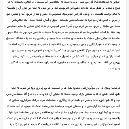
جنوبي به مترو(صادقيه) گذر مي كنند ، درست است كه تعدادشان كم نيست ، اما اهالي معتقدند كه در
صبح و عمدتاً در فصل سرما خدمات دهي اين اتوبوسها كند تر مي شود كه البته مي توان آن را وابسته
به عالم ترافيك دانست . با وجود گذر اين اتوبوسها، دسترسي به مترو و هم از طريق آنها و همين طور
از طريق تاكسي هاي موجود كه عمدتاً‌شخصي هستند - سهل و آسان گشته است. البته اهالي اين
محله مي توانند از طريق خيابان فردوس و گذر از محل فردوس در مدت زمان كمتري به مترو دسترسي
پيدا كنند. به لحاظ دسترسي به مراكز مهم شهر هم در حدود 5 دقيقه با تاكسي مي توان به فلكه دوم
صادقيه كه مركزي براي حركت به مقصدهاي مختلف است رسيد و از همين راه هم به دانشگاه تحصيل
ما رسيد كه در مسير ابتدايي و پس از رسيدن به اين فلكه بايد از ماشين هاي «سيد خندان» استفاده
نمود در اين محله چندين مركز تاكسي سرويس و تاكسي تلفني به چشم مي خورد و همين طور
تعداد پاركبان كه در خيابان آيت الله كاشاني مشغول خدمت هستند و وضعيت پارك اتومبيل‌هار ا
بررسي مي كنند . دسترسي به دو اتوبان همت و حكيم(رسالت) در اين محله در كمترين زمان امكان
پذير است.
در محله پرواز‌، در ايام سوگواري(ماه محرم) تكيه ها و حسينيه هايي چادري برپا مي شوند كه البته
طبق گفته اهالي در قديم هيئتي بزرگ وجود داشته كه متولي آن فردي به نام «حاج آقا اسفندياري»س
بود و كه هم اكنون خانه ويلايي دو طبقه او كه روزگاري با مشاركت مردم در ايام سوگواري، هيئتي در
آنجا برپا مي شد ،‌به آپارتماني با واحدهاي كوچك و متعدد تبديل شده است كه امروزه در آنجا شعبات
بيمه هاي گوناگون از جمله بيمه آسيا و ايران و دفاتر خدماتي مختلف را مي توان مشاهده كرد تنها
يك مسجد در اين محله وجود دارد كه در جنوب محله واقع شده است كه البته در حال حاضر در دست
تعمير است ونزديك ترين مسجد به اين محله مسجد نظام مافي است كه در محله شهر زيبا (ناحيه