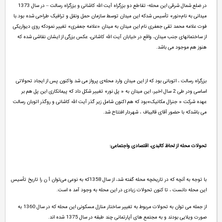
در ضلع شمال شرقی این محله- تقاطع دو بزرگراه آیت الله کاشانی و بزرگراه رسالت – در سال 1373
میدانی به نام«نور» تأسیس شدکه این میدان توسط سازمان حمل ونقل و ترافیک طراحی شده بود.با
فوت علامه محمد تقی جعفری نام این میدان به میدان «علامه جعفری» تغییر نمودکه روی دیواریکی
از ساختمانهای جنب میدان، واقع در خیابان آیت الله کاشانی، عکس بزرگی از ایشان نقاشی شده که
هنوز هم موجود می باشد.
بزرگراه رسالت ، اتوبانی بود که از این میدان وارد محله‌ی پرواز می شد واکنون پس از ایجاد تحولاتی
اساسی ودر طی 2 سال اخیر، این میدان به « پل نور» تغییر شکل داد که پیمانکاری این پل هم بر
عهده شرکت « جنرال مکانیک»بود که هم اکنون شامل زیر گذر آیت الله کاشانی و روگذر اتوبان رسالت
می باشدکه با حضور آقای قالیباف ، شهردار افتتاح شد.
تحولات محله از لحاظ کالبدی، اقتصادی واجتماعی:
با توجه به آنچه که در تاریخچه محله گفته شد، از سال 1358که به نوعی می‌توان آ ن را تاریخ تأسیس
این محله دانست ، تا کنون تحولات زیادی در این محله به وجود آمد ه است.
از جمله می توان به تحولات مربوط به تغییر ساختار منازل مسکونی این محله که در سال 1360 به
صورت ویلایی بودند و به مجتمع های آپارتمانی چند طبقه در سال 1375 شده اند.