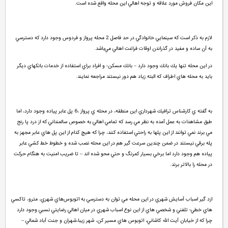
اين مكان فروش مورد علاقه و توجه اهالي اين محله واقع شده است.
لازم به ذكر است كه سينمايي خانوادگي در حد فاصل 2 محله پرواز و فردوس وجود دارد كه دسترسي
به آن ساده و مفيد در گذراندن اوقات فراغت اهالي مي‌باشد.
در اين محله تنها يك بانك وجود دارد – بانك مسكن- و افراد براي استفاده از خدمات بانكهاي ديگر
بايد به محله هاي اطراف كه البته زياد هم دور نيستند مراجعه نمايند.
به گفته ي كارشناس ترافيك شهرداري اين منطقه، در محله ي پرواز ،‌6 پل عابر پياده وجود دارد، اما
طبق مشاهدات به عمل آمده به نظر مي رسد كه تمامي اهالي به خصوص سالمنداني كه از درد پا رنج
مي برند نمي توانند از اين پلها به راحتي استفاده كنند، چرا كه هيچ كدام از اين پل هاي عابر مجهز به
پله برقي نيستند در ضمن چندين سرعت گير هم در اين محله نصب شده و خطوط خط كشي عابر
پياده هم وجود دارد اما برخي بسيار كمرنگ و حتي محو شده اند – تا ضريب امنيت به هنگام حركت
در محله را بالاتر برند.
ازد گير اسباب آسايش شهري در اين محله مي توان به دسترسي به اتوبوس‌هاي شهري، مترو، تاكسي
هاي خطي- تلفني و شخصي هاي از اين نوع اسباب شهري در ميان اهالي رضايتي نسبي وجود دارد
چرا كه از خيابان آيت الله كاشاني، اتوبوس هاي مسير كن، شهر زيبا،‌شهران و جنت آباد شمالي –