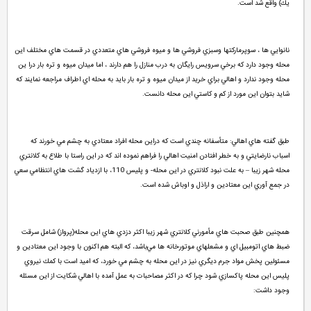
يك) واقع شد است.
نانوايي ها ، سوپرماركتها وسبزي فروشي ها و ميوه فروشي هاي متعددي در قسمت هاي مختلف اين
محله وجود دارد كه برخي سرويس رايگان به درب منازل را هم دارند ، اما ميدان ميوه و تره بار درا ين
محله وجود ندارد و اهالي براي خريد از ميدان ميوه و تره بار بايد به محله اي اطراف مراجعه نمايند كه
شايد بتوان اين مورد از كم و كاستي اين محله دانست.
طبق گفته هاي اهالي: متأسفانه چندي است كه دراين محله افراد معتادي به چشم مي خورند كه
اسباب نارضايتي و به خطر افتادن امنيت اهالي را فراهم نموده اند كه در اين راستا با طلاع به كلانتري
محله شهر زيبا – به علت نبود كلانتري در اين محله- و پليس 110،‌ با ازدياد گشت هاي انتظامي سعي
در جمع آوري اين معتادين و اراذل و اوباش شده است.
همچنين طبق صحبت هاي مأمورني كلانتري شهر زيبا اكثر دزدي هاي اين محله(پرواز) شامل سرقت
ضبط هاي اتومبيل اي و مشعلهاي موتورخانه ها مي‌باشد، كه البته هم اكنون با وجود اين معتادين و
مسئولين پخش مواد جرم ديگري نيز در اين محله به چشم مي خورد، كه اميد است با كمك نيروي
پليس اين محله پاكسازي شود چرا كه در اكثر مصاحبات به عمل آمده با اهالي شكايت از اين مسئله
وجود داشت: