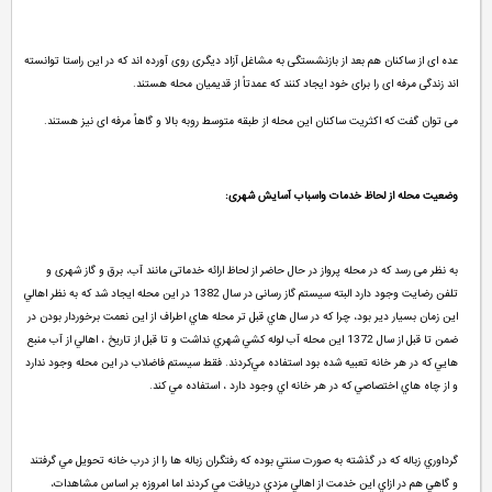
عده ای از ساکنان هم بعد از بازنشستگی به مشاغل آزاد دیگری روی آورده اند که در این راستا توانسته
اند زندگی مرفه ای را برای خود ایجاد کنند که عمدتاً از قدیمیان محله هستند.
می توان گفت که اکثریت ساکنان این محله از طبقه متوسط روبه بالا و گاهاً مرفه ای نیز هستند.
وضعيت محله از لحاظ خدمات واسباب آسایش شهری:
به نظر می رسد که در محله پرواز در حال حاضر از لحاظ ارائه خدماتی مانند آب، برق و گاز شهری و
تلفن رضایت وجود دارد البته سیستم گاز رسانی در سال 1382 در اين محله ايجاد شد كه به نظر اهالي
اين زمان بسيار دير بود، چرا كه در سال هاي قبل تر محله هاي اطراف از اين نعمت برخوردار بودن در
ضمن تا قبل از سال 1372 اين محله آب لوله كشي شهري نداشت و تا قبل از تاريخ ، اهالي از آب منبع
هايي كه در هر خانه تعبيه شده بود استفاده مي‌كردند. فقط سيستم فاضلاب در اين محله وجود ندارد
و از چاه هاي اختصاصي كه در هر خانه اي وجود دارد ، استفاده مي كند.
گرداوري زباله كه در گذشته به صورت سنتي بوده كه رفتگران زباله ها را از درب خانه تحويل مي گرفتند
و گاهي هم در ازاي اين خدمت از اهالي مزدي دريافت مي كردند اما امروزه بر اساس مشاهدات،