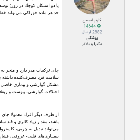
یا دو استكان كوچك در روز) تو
حد هر ماده خوراكی می‌تواند خطر
کاربر انجمن
14644
2882 ارسال
پزشکی
دکترا و بالاتر
چای تركیبات مدر دارد و منجر به 
سلامت فرد مصرف‌كننده داشته باش
اختلالات گوارشی، یبوست و ریف
از طرف دیگر افراد معمولا چای خ
باشد، مقدار زیاد كالری و قند سا
می‌تواند تبدیل به چربی، كلسترو
بیمــاری‌های قلبی- عروقی، فشار