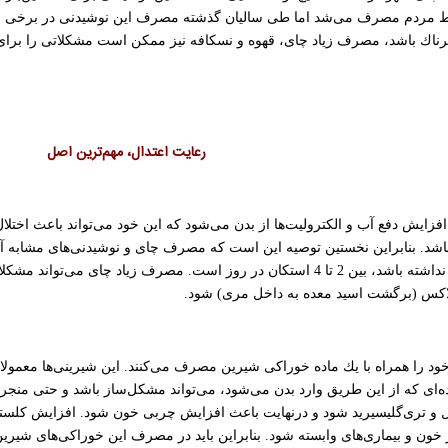
سط مردم مصرف می‌شد اما طی سالیان گذشته مصرف این نوشیدنی در برخی از
ناك باشد، مصرف زیاد چای، قهوه و نسكافه نیز ممكن است مشكلاتی را برای اف
رعایت اعتدال، مهم‌ترین اصل
افزایش دفع آب و الكترولیت‌ها از بدن می‌شود كه این خود می‌تواند باعث اختل
د. بنابراین نخستین توصیه این است كه مصرف چای و نوشیدنی‌های مشابه آن ب
مشكل گوارشی و بیماری خاصی نداشته باشد، بین 2 تا 4 استكان در روز است. مصرف
لاكس (برگشت اسید معده به داخل مری) شود.
ود را همراه با یك ماده خوراكی شیرین مصرف می‌كنند. این شیرینی‌ها معمولا 
ده‌ای كه از این طریق وارد بدن می‌شود، می‌تواند مشكل‌ساز باشد و حتی منجر ب
ل و تری‌گلیسیرید شود و درنهایت باعث افزایش چربی خون شود. افزایش كلسترو
 خون و بیماری‌های وابسته شود. بنابراین باید در مصرف این خوراكی‌های شیر