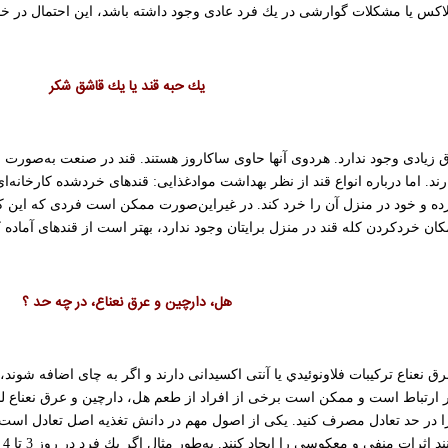
ا مشكلات گوارشی در یك فرد عادی وجود داشته باشد، این احتمال در خانم باردار 2 تا 3 برابر
یك حبه قند یا یك قاشق شکر
رق زیادی وجود ندارد. هردوی آنها حاوی ساكاروز هستند. قند در صنعت به‌صو
ند. اما درباره انواع قند از نظر بهداشت مواد‌غذایی: قند‌های خردشده كارخانه‌ا
رده و خود در منزل آن را خرد كند. در غیراین‌صورت ممكن است فردی كه این كله 
مكان خردكردن كله قند در منزل برایتان وجود ندارد، بهتر است از قند‌های آماده ك
هل، دارچین و عرق نعناع، در چه حد ؟
ق نعناع ﺗﺮﻛﻴﺒﺎﺕ ﻓﻼﻭﻧﻮﺋﻴﺪﻱ یا آنتی اكسیدانی دارند و اگر به چای اضافه شوند، خ
ر ارتباط است و ممكن است برخی از افراد از طعم هل، دارچین و عرق نعناع لذت
را در حد تعادل مصرف كنید. یكی از اصول مهم در دانش تغذیه اصل تعادل است؛ 