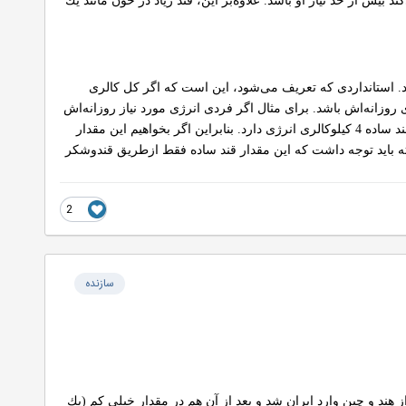
ش از حد نیاز او باشد. علاوه‌بر این، قند زیاد در خون مانند یك
شود. استانداردی كه تعریف می‌شود، این است كه اگر كل كالری
كنیم، مصرف قندهای ساده برای فرد سالم نباید بیشتر از 7 تا 10 درصد از كالری روزانه‌اش باشد. برای مثال اگر فردی انرژی مورد نیاز روزانه‌اش
2هزاركیلوكالری است، نباید بیشتر از 170 تا 200 كیلوكالری‌اش را از قندهای ساده تامین كند. هر گرم شیرینی یا قند ساده 4 كیلوكالری انرژی دارد. بنابراین اگر بخواهیم این مقدار
تقسیم بر 4 كنیم كه نتیجه آن حدود 50 گرم در روز می‌شود. البته باید توجه داشت كه این مقدار قند ساده فقط ازطریق قندوشكر
2
سازنده
ر از هند و چین وارد ایران شد و بعد از آن هم در مقدار خیلی كم (یك