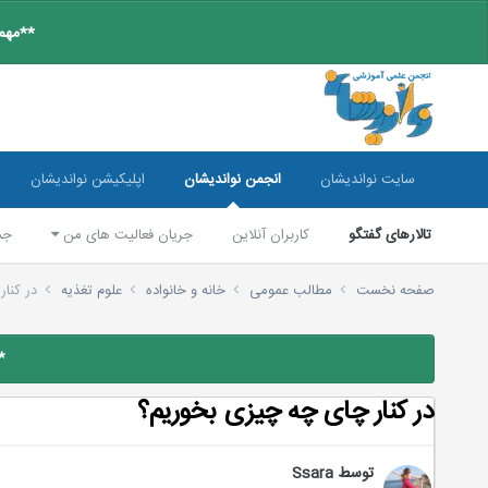
**مهم:
سایت نواندیشان
انجمن نواندیشان
اپلیکیشن نواندیشان
تالارهای گفتگو
کاربران آنلاین
جریان فعالیت های من
جس
صفحه نخست
مطالب عمومی
خانه و خانواده
علوم تغذیه
در كنا
*
در كنار چای چه چیزی بخوریم؟
توسط
Ssara