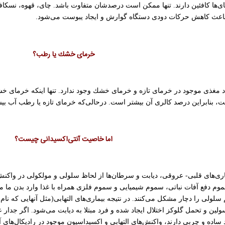
ای‌ها كافئین دارند. تنها ممكن است درصدشان متفاوت باشد. چای، قهوه، نسكا
باعث كاهش حركات دودی دستگاه گوارش و ایجاد یبوست می‌شود.
خرمای خشك یا رطب؟
اد مغذی موجود در خرمای تازه و خرمای خشك وجود ندارد. تنها اینكه خرمای خ
ت، بنابراین درصد كالری آن بیشتر است. درحالی‌كه خرمای تازه یا رطب آب ب
اما خاصیت آنتی‌اكسیدانی چیست؟
ماری‌های قلبی- عروقی، دیابت و سرطان‌ها از لحاظ سلولی و مولكولی در واكنش
سموم دفع آفات نباتی، سموم شیمیایی و سموم فلزی همراه با غذا وارد بدن ما 
لولی را دچار مشكل می‌كنند. در نتیجه بیماری‌های التهابی(مثل آنهایی كه نام
نسولین و تحمل گلوكز اختلال ایجاد شده و فرد مبتلا به دیابت می‌شود. اگر جدار
ساده و چربی دارند، واكنش‌های التهابی و اكسیداسیون موجود در رادیكال‌های آزا