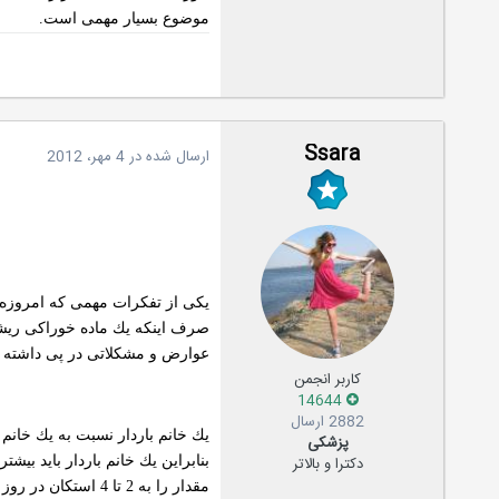
موضوع بسیار مهمی است.
Ssara
ارسال شده در
4 مهر، 2012
یكی از تفكرات مهمی كه امروزه م
صرف اینكه یك ماده خوراكی ریشه 
عوارض و مشكلاتی در پی داشته باش
کاربر انجمن
14644
2882 ارسال
یك خانم باردار نسبت به یك خان
پزشکی
بنابراین یك خانم باردار باید بی
دکترا و بالاتر
مقدار را به 2 تا