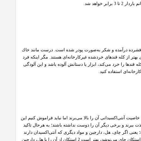
 خواهد شد.
رت فشرده درآمده و شكر به‌صورت پودر شده است. درست مانند خاك
ی بهتر از كله قند‌های خردشده غیركارخانه‌ای هستند. مگر اینكه فرد
قند‌ها را خرد می‌كند، ابزار یا دستانش آلوده باشد و این آلودگی
ارخانه‌ای استفاده كنید.
اصیت آنتی‌اكسیدانی آن را بالا می‌برند اما نباید فراموش كنیم این
 ببرند و برخی دیگر آن را دوست نداشته باشند؛ به هرحال تاكید
یعنی اگر چای، هل، دارچین و مواد دیگری كه آنتی‌اكسیدان دارند
بیش از حد مصرف شوند، می‌توانند اثرات منفی و معكوسی را ایجاد كنند. به‌طور مثال اگر یك فرد در روز 3 تا 4 استكان چای می‌نوشد، بهتر است 2 استكان از آن را با هل، دارچین