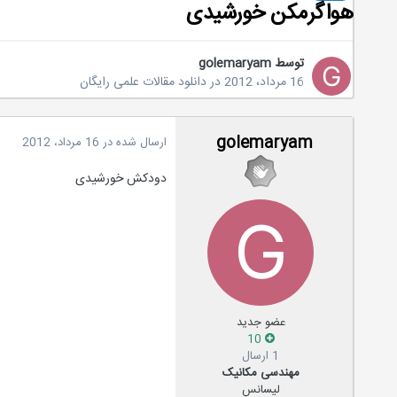
هواگرمکن خورشیدی
توسط
golemaryam
16 مرداد، 2012
در
دانلود مقالات علمی رایگان
golemaryam
ارسال شده در
16 مرداد، 2012
دودکش خورشیدی
عضو جدید
10
1 ارسال
مهندسی مکانیک
لیسانس