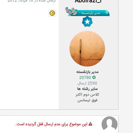
Abolfazl_r
ارسال شده در
16 مرداد، 2012
مدیر بازنشسته
20780
2590 ارسال
سایر رشته ها
کلاس دوم اکابر
فوق لیسانس
این موضوع برای عدم ارسال قفل گردیده است.