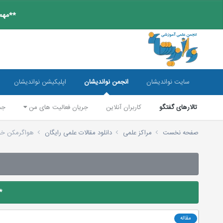
**مهم:
سایت نواندیشان
انجمن نواندیشان
اپلیکیشن نواندیشان
تالارهای گفتگو
کاربران آنلاین
جریان فعالیت های من
جس
صفحه نخست
مراکز علمی
دانلود مقالات علمی رایگان
هواگرمکن خ
*
مقاله