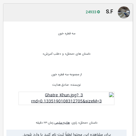
S.F
24933
سه قطره خون
داستان های «محلل» و «طلب آمرزش»
از مجموعه سه قطره خون
نویسنده: صادق هدایت
داستان «محلل» راوی:
هانیه سلیمی
زمان:۲۳ دقیقه
برای مشاهده این محتوا لطفاً ثبت نام کنید یا وارد شوید.