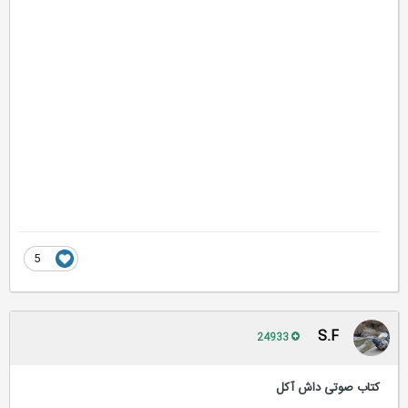
5
S.F
24933
کتاب صوتی داش آکل