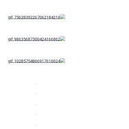
.
.
.
.
.