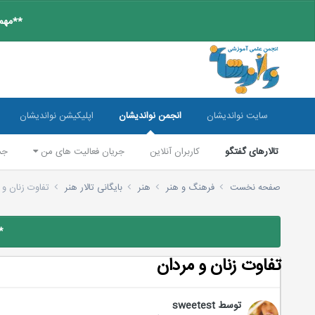
**مهم:
سایت نواندیشان
انجمن نواندیشان
اپلیکیشن نواندیشان
تالارهای گفتگو
کاربران آنلاین
جریان فعالیت های من
جس
صفحه نخست
فرهنگ و هنر
هنر
بایگانی تالار هنر
تفاوت زنان و 
*
تفاوت زنان و مردان
توسط
sweetest